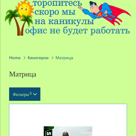
Home
Киногерои
Матрица
Матрица
0
Фильтры
Тип продукта
Масштаб