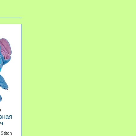
9
вная
ич
Stitch