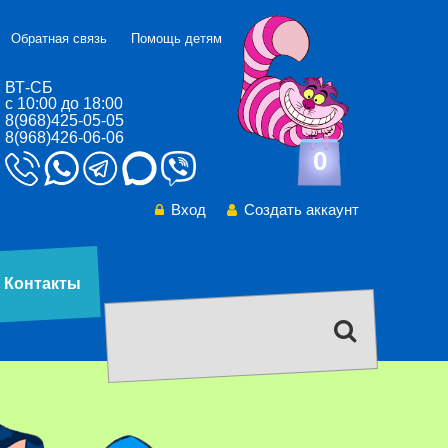
Обратная связь
Помощь детям
ВТ-СБ
с 10:00 до 18:00
8(968)425-05-05
8(968)426-06-06
0
Вход
Создать аккаунт
Контакты