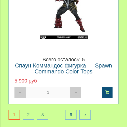
Всего осталось: 5
Спаун Коммандос фигурка — Spawn
Commando Color Tops
5 900 руб
1
2
3
…
6