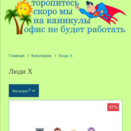
Главная
Киногерои
Люди X
Люди X
0
Фильтры
Тип продукта
47%
Масштаб