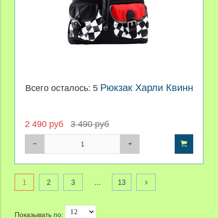
Рюкзак Харли Квинн
Всего осталось: 5
2 490 руб
3 490 руб
1
2
3
…
13
Показывать по: