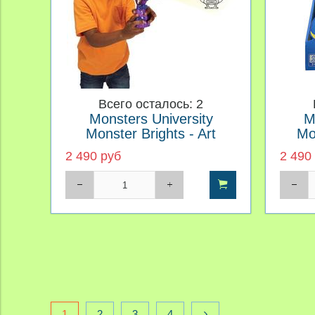
Всего осталось: 2
Monsters University
M
Monster Brights - Art
Mo
2 490 руб
2 490
1
2
3
4