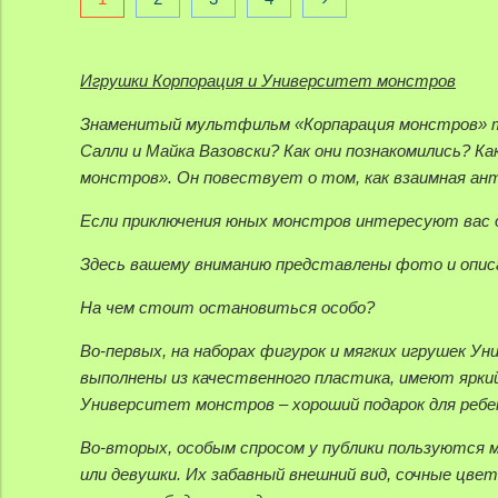
Игрушки Корпорация и Университет монстров
Знаменитый мультфильм «Корпарация монстров» так
Салли и Майка Вазовски? Как они познакомились? К
монстров». Он повествует о том, как взаимная ан
Если приключения юных монстров интересуют вас да
Здесь вашему вниманию представлены фото и опис
На чем стоит остановиться особо?
Во-первых, на наборах фигурок и мягких игрушек У
выполнены из качественного пластика, имеют яркий
Университет монстров – хороший подарок для ребенк
Во-вторых, особым спросом у публики пользуются м
или девушки. Их забавный внешний вид, сочные цве