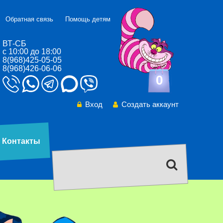
Обратная связь
Помощь детям
ВТ-СБ
с 10:00 до 18:00
8(968)425-05-05
8(968)426-06-06
0
Вход
Создать аккаунт
Контакты