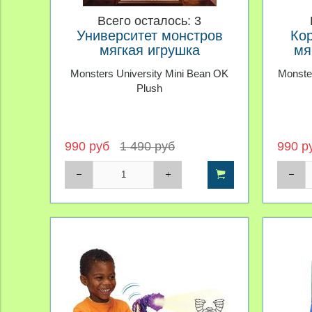
Всего осталось: 3
Университет монстров
Ко
мягкая игрушка
мя
Общажный Кошмар
Monsters University Mini Bean OK
Monster
Plush
990 руб
1 490 руб
990 р