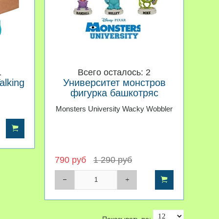
1
Всего осталось: 2
alking
Университет монстров
фигурка башкотряс
Monsters University Wacky Wobbler
790 руб
1 290 руб
Показывать по: