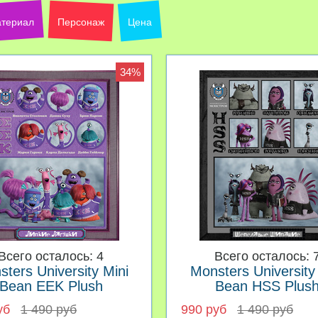
териал
Персонаж
Цена
34%
Всего осталось: 4
Всего осталось: 
ters University Mini
Monsters University
Bean EEK Plush
Bean HSS Plus
уб
1 490 руб
990 руб
1 490 руб