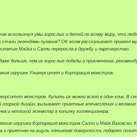
 всколыхнул умы взрослых и детей по всему миру, что людя
ак стали легендами пугания? Об этом рассказывает приквел 
типатия Майка и Салли переросла в дружбу и партнерство.
же больше, чем их взрослые победы и приключения, рекоменд
ания игрушек Университет и Корпорация монстров.
ниверситет монстров. Купить их можно всего в один клик. В 
 озорной дизайн, вызывают приятные впечатления и желание 
а и неплохой экземпляр в копилку коллекционера.
ягкие игрушки Корпорация монстров Салли и Майк Вазовски. 
та и приятная на ощупь плюшевая поверхность подарят позити