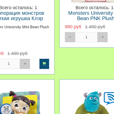
Всего осталось: 1
Всего осталось: 1
рпорация монстров
Monsters University
гкая игрушка Клэр
Bean PNK Plus
Уилер
990 руб
1 490 руб
s University Mini Bean Plush
уб
1 490 руб