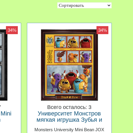
34%
34%
7
Всего осталось: 3
 Mini
Университет Монстров
h
мягкая игрушка Зубья и
Рога
Monsters University Mini Bean JOX