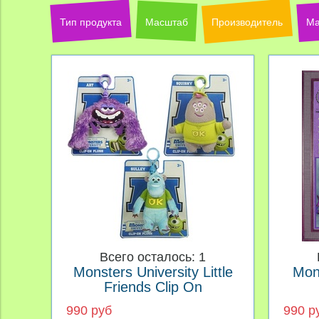
Тип продукта
Масштаб
Производитель
Ма
Всего осталось: 1
Monsters University Little
Mons
Friends Clip On
990 руб
990 р