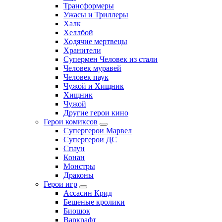
Трансформеры
Ужасы и Триллеры
Халк
Хеллбой
Ходячие мертвецы
Хранители
Супермен Человек из стали
Человек муравей
Человек паук
Чужой и Хищник
Хищник
Чужой
Другие герои кино
Герои комиксов
Супергерои Марвел
Супергерои ДС
Спаун
Конан
Монстры
Драконы
Герои игр
Ассасин Крид
Бешеные кролики
Биошок
Варкрафт