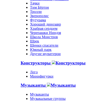
Тачки
Тим Бёртон
Тролли
Зверополис
Футурама
Хороший динозавр
Храбрая сердцем
Черепашки Ниндзя
Школа Монстров
Шрек
Щенки спасатели
Южный парк
Другие мультгерои
Конструкторы
Лего
Минифигурки
Музыканты
Музыканты
Музыкальные группы