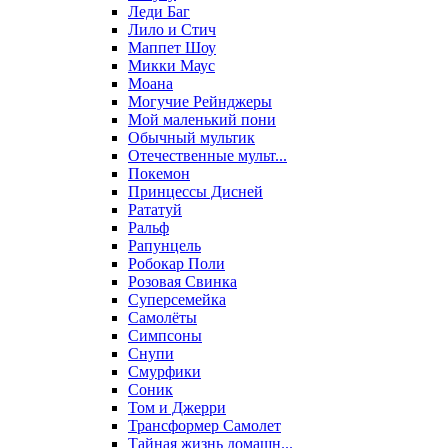
Леди Баг
Лило и Стич
Маппет Шоу
Микки Маус
Моана
Могучие Рейнджеры
Мой маленький пони
Обычный мультик
Отечественные мульт...
Покемон
Принцессы Дисней
Рататуй
Ральф
Рапунцель
Робокар Поли
Розовая Свинка
Суперсемейка
Самолёты
Симпсоны
Снупи
Смурфики
Соник
Том и Джерри
Трансформер Самолет
Тайная жизнь домашн...