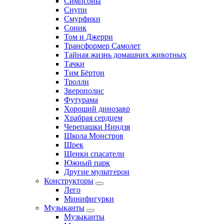
Симпсоны
Снупи
Смурфики
Соник
Том и Джерри
Трансформер Самолет
Тайная жизнь домашних животных
Тачки
Тим Бёртон
Тролли
Зверополис
Футурама
Хороший динозавр
Храбрая сердцем
Черепашки Ниндзя
Школа Монстров
Шрек
Щенки спасатели
Южный парк
Другие мультгерои
Конструкторы
Лего
Минифигурки
Музыканты
Музыканты