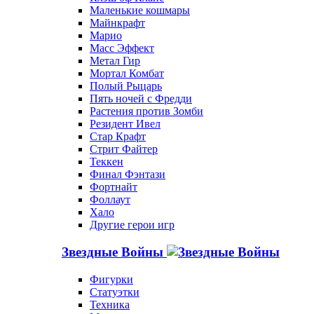
Маленькие кошмары
Майнкрафт
Марио
Масс Эффект
Метал Гир
Мортал Комбат
Полый Рыцарь
Пять ночей с Фредди
Растения против Зомби
Резидент Ивел
Стар Крафт
Стрит Файтер
Теккен
Финал Фэнтази
Фортнайт
Фоллаут
Хало
Другие герои игр
Звездные Войны
Фигурки
Статуэтки
Техника