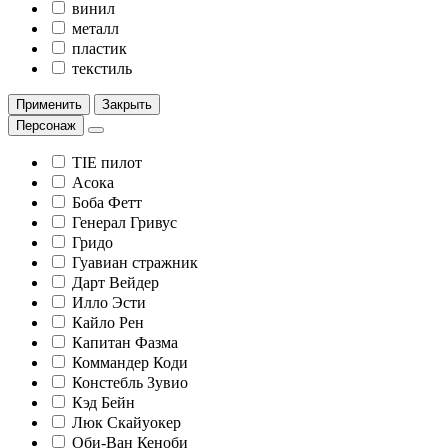
винил
металл
пластик
текстиль
Применить
Закрыть
Персонаж
TIE пилот
Асока
Боба Фетт
Генерал Гривус
Гридо
Гуавиан стражник
Дарт Вейдер
Илло Эсти
Кайло Рен
Капитан Фазма
Коммандер Коди
Констебль Зувио
Кэд Бейн
Люк Скайуокер
Оби-Ван Кеноби