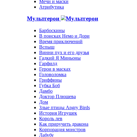
Мечи и маски
Атрибутика
Мультгерои
Барбоскины
В поисках Немо и Дори
Время приключений
Вспыш
Винни пух и его друзья
Гадкий Я Миньоны
Гарфилд
Герои в масках
Головоломка
Гриффины
Губка Боб
Дамбо
Доктор Плюшева
Дом
Злые птицы Angry Birds
История Игрушек
Король лев
Как приручить дракона
Корпорация монстров
Лабубу