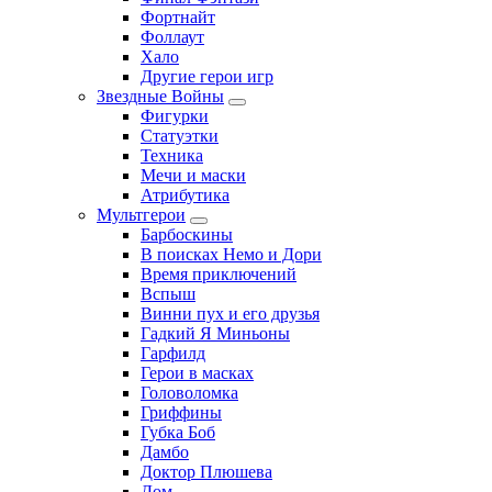
Фортнайт
Фоллаут
Хало
Другие герои игр
Звездные Войны
Фигурки
Статуэтки
Техника
Мечи и маски
Атрибутика
Мультгерои
Барбоскины
В поисках Немо и Дори
Время приключений
Вспыш
Винни пух и его друзья
Гадкий Я Миньоны
Гарфилд
Герои в масках
Головоломка
Гриффины
Губка Боб
Дамбо
Доктор Плюшева
Дом