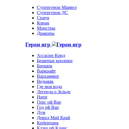
Супергерои Марвел
Супергерои ДС
Спаун
Конан
Монстры
Драконы
Герои игр
Ассасин Крид
Бешеные кролики
Биошок
Варкрафт
Вархаммер
Ведьмак
Где моя вода
Легенда о Зельде
Ниер
Гирс оф Вар
Год оф Вар
Дум
Девил Май Край
Киберпанк
Клэш оф Кланс