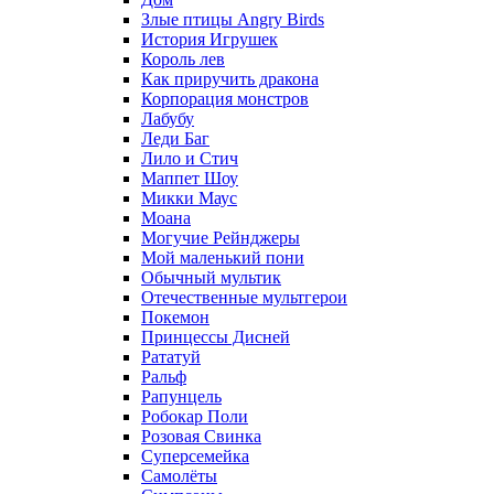
Злые птицы Angry Birds
История Игрушек
Король лев
Как приручить дракона
Корпорация монстров
Лабубу
Леди Баг
Лило и Стич
Маппет Шоу
Микки Маус
Моана
Могучие Рейнджеры
Мой маленький пони
Обычный мультик
Отечественные мультгерои
Покемон
Принцессы Дисней
Рататуй
Ральф
Рапунцель
Робокар Поли
Розовая Свинка
Суперсемейка
Самолёты