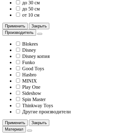
до 30 см
до 50 см
от 10 см
Применить
Закрыть
Производитель
Blokees
Disney
Disney копия
Funko
Good Toys
Hasbro
MINIX
Play One
Sideshow
Spin Master
Thinkway Toys
Другие производители
Применить
Закрыть
Материал