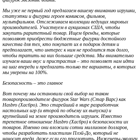
Мы уже не первый год предлагаем вашему вниманию игрушки,
статуэтки и фигурки героев комиксов, фильмов,
мультфильмов. Отслеживаем коллекции ведущих мировых
производителей. Участвуем в аукционах США, чтобы
закупить раритетный товар. Ищем бренды, которые
позволяют приобрести бюджетные фигурки достойного
качества для тех, кто покупает их в подарок детям и
предполагает, что интерес к ним не продлится так долго,
чтобы тратить на них большие средства. Мы внимательно
изучаем ваши вкус и пристрастия – это позволяет нам идти
на шаг впереди и предлагать только те варианты, в которых
мы уверены на 100%.
Безопасность – это главное
Вот почему мы остановили свой выбор на таком
товаропроизводителе фигурок Star Wars (Стар Варс) как
Hasbro (Хасбро). Это старейший в мире разработчик
настольных игр (и второй по объему их выпуска) и
крупнейший на земле производитель игрушек. Известно
трепетное отношение Hasbro (Хасбро) к безопасности их
товаров. Именно они вложили сотни миллионов долларов,
чтобы разработать пластилин Плэй-До, который не
наносит вреда, даже если его проглотить. Инженеры-экологи