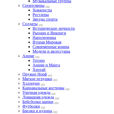
Музыкальные группы
Спортсмены
Хоккеисты
Рестлеры
Звезды спорта
Солдаты
Исторические личности
Рыцари и Викинги
Наполеоника
Вторая Мировая
Современные воины
Модели и аксессуары
Аниме
Тоторо
Аниме и Манга
Хентай
Оружие Нерф
Мягкие игрушки
Хэллоуин
Карнавальные костюмы
Уличная одежда
Домашняя одежда
Бейсболки шапки
Футболки
Брелки и кулоны