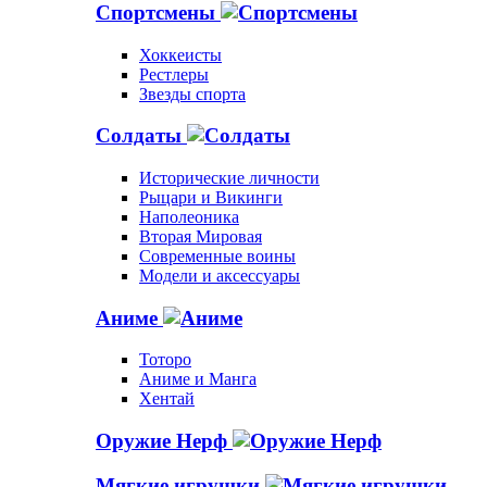
Спортсмены
Хоккеисты
Рестлеры
Звезды спорта
Солдаты
Исторические личности
Рыцари и Викинги
Наполеоника
Вторая Мировая
Современные воины
Модели и аксессуары
Аниме
Тоторо
Аниме и Манга
Хентай
Оружие Нерф
Мягкие игрушки