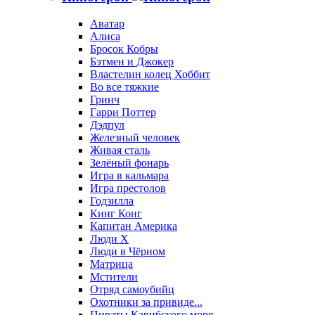
Аватар
Алиса
Бросок Кобры
Бэтмен и Джокер
Властелин колец Хоббит
Во все тяжкие
Гринч
Гарри Поттер
Дэдпул
Железный человек
Живая сталь
Зелёный фонарь
Игра в кальмара
Игра престолов
Годзилла
Кинг Конг
Капитан Америка
Люди X
Люди в Чёрном
Матрица
Мстители
Отряд самоубийц
Охотники за привиде...
Пираты Карибского моря