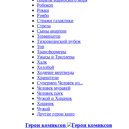
Робокоп
Рокки
Рэмбо
Стражи галактики
Стрела
Сыны анархии
Терминатор
Тихоокеанский рубеж
Тор
Трансформеры
Ужасы и Триллеры
Халк
Хеллбой
Ходячие мертвецы
Хранители
Супермен Человек из...
Человек муравей
Человек паук
Чужой и Хищник
Хищник
Чужой
Другие герои кино
Герои комиксов