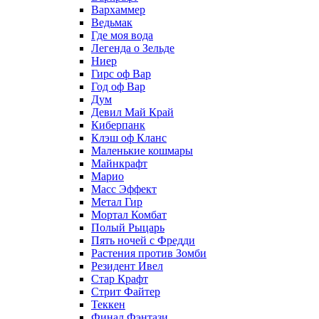
Вархаммер
Ведьмак
Где моя вода
Легенда о Зельде
Ниер
Гирс оф Вар
Год оф Вар
Дум
Девил Май Край
Киберпанк
Клэш оф Кланс
Маленькие кошмары
Майнкрафт
Марио
Масс Эффект
Метал Гир
Мортал Комбат
Полый Рыцарь
Пять ночей с Фредди
Растения против Зомби
Резидент Ивел
Стар Крафт
Стрит Файтер
Теккен
Финал Фэнтази