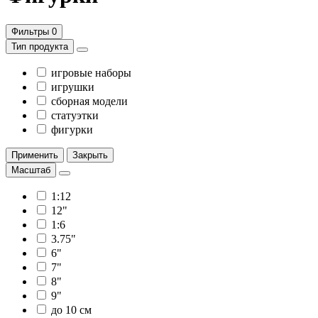
Фильтры
0
Тип продукта
игровые наборы
игрушки
сборная модели
статуэтки
фигурки
Применить
Закрыть
Масштаб
1:12
12"
1:6
3.75"
6"
7"
8"
9"
до 10 см