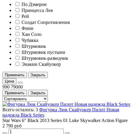
По Дэмерон
Принцесса Лея
Рей
Солдат Сопротивления
Финн
Хан Соло
Чубакка
Штурмовик
Штурмовик пустыни
Штурмовик-разведчик
Энакин Скайуокер
Применить
Закрыть
Цена
990
79000
Применить
Закрыть
Всего осталось: 3
Фигурка Люк Скайуокер Пилот Новая
надежда Black Series
Star Wars 6" Black 2013 Series 01 Luke Skywalker Action Figure
2 790 руб