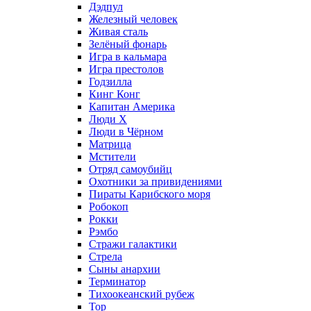
Дэдпул
Железный человек
Живая сталь
Зелёный фонарь
Игра в кальмара
Игра престолов
Годзилла
Кинг Конг
Капитан Америка
Люди X
Люди в Чёрном
Матрица
Мстители
Отряд самоубийц
Охотники за привидениями
Пираты Карибского моря
Робокоп
Рокки
Рэмбо
Стражи галактики
Стрела
Сыны анархии
Терминатор
Тихоокеанский рубеж
Тор