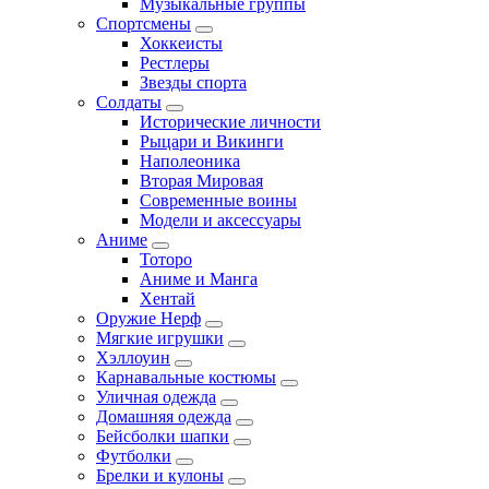
Музыкальные группы
Спортсмены
Хоккеисты
Рестлеры
Звезды спорта
Солдаты
Исторические личности
Рыцари и Викинги
Наполеоника
Вторая Мировая
Современные воины
Модели и аксессуары
Аниме
Тоторо
Аниме и Манга
Хентай
Оружие Нерф
Мягкие игрушки
Хэллоуин
Карнавальные костюмы
Уличная одежда
Домашняя одежда
Бейсболки шапки
Футболки
Брелки и кулоны