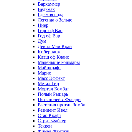
Вархаммер
Ведьмак
Где моя вода
Легенда о Зельде
Ниер
Гирс оф Вар
Год оф Вар
Дум
Девил Май Край
Киберпанк
Клэш оф Кланс
Маленькие кошмары
Майнкрафт
Марио
Масс Эффект
Метал Гир
Мортал Комбат
Полый Рыцарь
Пять ночей с Фредди
Растения против Зомби
Резидент Ивел
Стар Крафт
Стрит Файтер
Теккен
Финал Фэнтази