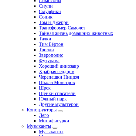
Симпсоны
Снупи
Смурфики
Соник
Том и Джерри
Трансформер Самолет
Тайная жизнь домашних животных
Тачки
Тим Бёртон
Тролли
Зверополис
Футурама
Хороший динозавр
Храбрая сердцем
Черепашки Ниндзя
Школа Монстров
Шрек
Щенки спасатели
Южный парк
Другие мультгерои
Конструкторы
Лего
Минифигурки
Музыканты
Музыканты