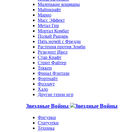
Маленькие кошмары
Майнкрафт
Марио
Масс Эффект
Метал Гир
Мортал Комбат
Полый Рыцарь
Пять ночей с Фредди
Растения против Зомби
Резидент Ивел
Стар Крафт
Стрит Файтер
Теккен
Финал Фэнтази
Фортнайт
Фоллаут
Хало
Другие герои игр
Звездные Войны
Фигурки
Статуэтки
Техника