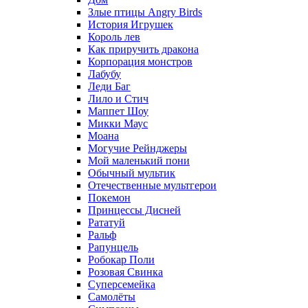
Злые птицы Angry Birds
История Игрушек
Король лев
Как приручить дракона
Корпорация монстров
Лабубу
Леди Баг
Лило и Стич
Маппет Шоу
Микки Маус
Моана
Могучие Рейнджеры
Мой маленький пони
Обычный мультик
Отечественные мультгерои
Покемон
Принцессы Дисней
Рататуй
Ральф
Рапунцель
Робокар Поли
Розовая Свинка
Суперсемейка
Самолёты