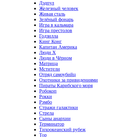
Дэдпул
Железный человек
Живая сталь
Зелёный фонарь
Игра в кальмара
Игра престолов
Годзилла
Кинг Конг
Капитан Америка
Люди X
Люди в Чёрном
Матрица
Мстители
Отряд самоубийц
Охотники за привидениями
Пираты Карибского моря
Робокоп
Рокки
Рэмбо
Стражи галактики
Стрела
Сыны анархии
Терминатор
Тихоокеанский рубеж
Тор