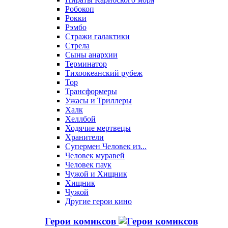
Робокоп
Рокки
Рэмбо
Стражи галактики
Стрела
Сыны анархии
Терминатор
Тихоокеанский рубеж
Тор
Трансформеры
Ужасы и Триллеры
Халк
Хеллбой
Ходячие мертвецы
Хранители
Супермен Человек из...
Человек муравей
Человек паук
Чужой и Хищник
Хищник
Чужой
Другие герои кино
Герои комиксов