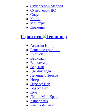
Супергерои Марвел
Супергерои ДС
Спаун
Конан
Монстры
Драконы
Герои игр
Ассасин Крид
Бешеные кролики
Биошок
Варкрафт
Вархаммер
Ведьмак
Где моя вода
Легенда о Зельде
Ниер
Гирс оф Вар
Год оф Вар
Дум
Девил Май Край
Киберпанк
Клэш оф Кланс