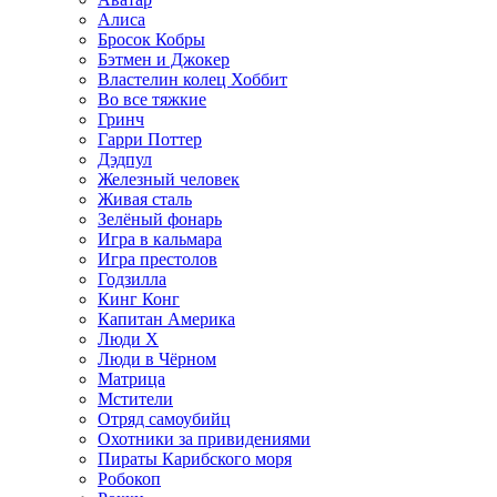
Алиса
Бросок Кобры
Бэтмен и Джокер
Властелин колец Хоббит
Во все тяжкие
Гринч
Гарри Поттер
Дэдпул
Железный человек
Живая сталь
Зелёный фонарь
Игра в кальмара
Игра престолов
Годзилла
Кинг Конг
Капитан Америка
Люди X
Люди в Чёрном
Матрица
Мстители
Отряд самоубийц
Охотники за привидениями
Пираты Карибского моря
Робокоп