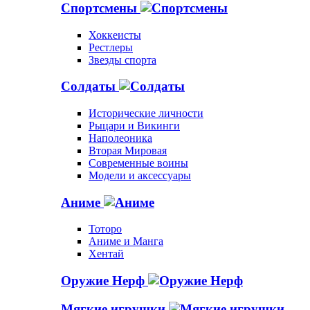
Спортсмены
Хоккеисты
Рестлеры
Звезды спорта
Солдаты
Исторические личности
Рыцари и Викинги
Наполеоника
Вторая Мировая
Современные воины
Модели и аксессуары
Аниме
Тоторо
Аниме и Манга
Хентай
Оружие Нерф
Мягкие игрушки