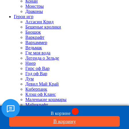
Конан
Монстры
Драконы
Герои игр
Ассасин Крид
Бешеные кролики
Биошок
Варкрафт
Вархаммер
Ведьмак
Где моя вода
Легенда о Зельде
Ниер
Гирс оф Вар
Год оф Вар
Дум
Девил Май Край
Киберпанк
Клэш оф Кланс
Маленькие кошмары
Майнкрафт
Марио
В корзине
Масс Эффект
Метал Гир
В корзину
Мортал Комбат