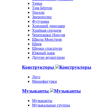
Тачки
Тим Бёртон
Тролли
Зверополис
Футурама
Хороший динозавр
Храбрая сердцем
Черепашки Ниндзя
Школа Монстров
Шрек
Щенки спасатели
Южный парк
Другие мультгерои
Конструкторы
Лего
Минифигурки
Музыканты
Музыканты
Музыкальные группы