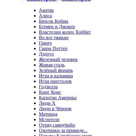
Аватар
Алиса
Бросок Кобры
Бэтмен и Джокер
Властелин колец Хоббит
Во все тяжкие
Гринч
Гарри Поттер
Дэдпул
Железный человек
Живая сталь
Зелёный фонарь
Игра в кальмара
Игра престолов
Годзилла
Кинг Конг
Капитан Америка
Люди X
Люди в Чёрном
Матрица
Мстители
Отряд самоубийц
Охотники за привиде...
Пираты Карибского моря