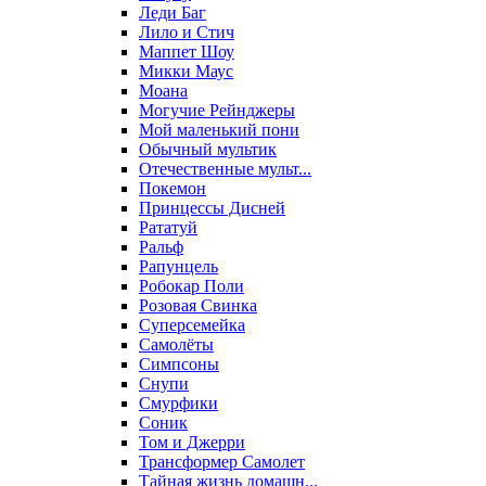
Леди Баг
Лило и Стич
Маппет Шоу
Микки Маус
Моана
Могучие Рейнджеры
Мой маленький пони
Обычный мультик
Отечественные мульт...
Покемон
Принцессы Дисней
Рататуй
Ральф
Рапунцель
Робокар Поли
Розовая Свинка
Суперсемейка
Самолёты
Симпсоны
Снупи
Смурфики
Соник
Том и Джерри
Трансформер Самолет
Тайная жизнь домашн...