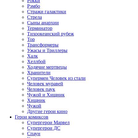
Рокки
Рэмбо
Стражи галактики
Стрела
Сыны анархии
Терминатор
Тихоокеанский рубеж
Тор
Трансформеры
Ужасы и Триллеры
Халк
Хеллбой
Ходячие мертвецы
Хранители
Супермен Человек из стали
Человек муравей
Человек паук
Чужой и Хищник
Хищник
Чужой
Другие герои кино
Герои комиксов
Супергерои Марвел
Супергерои ДС
Спаун