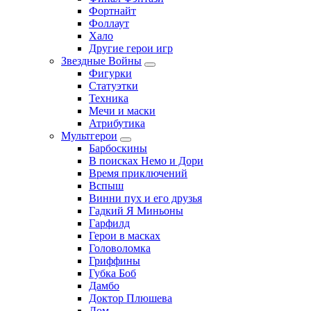
Фортнайт
Фоллаут
Хало
Другие герои игр
Звездные Войны
Фигурки
Статуэтки
Техника
Мечи и маски
Атрибутика
Мультгерои
Барбоскины
В поисках Немо и Дори
Время приключений
Вспыш
Винни пух и его друзья
Гадкий Я Миньоны
Гарфилд
Герои в масках
Головоломка
Гриффины
Губка Боб
Дамбо
Доктор Плюшева
Дом