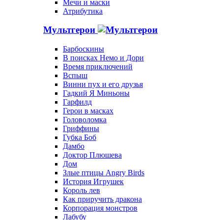
Мечи и маски
Атрибутика
Мультгерои
Барбоскины
В поисках Немо и Дори
Время приключений
Вспыш
Винни пух и его друзья
Гадкий Я Миньоны
Гарфилд
Герои в масках
Головоломка
Гриффины
Губка Боб
Дамбо
Доктор Плюшева
Дом
Злые птицы Angry Birds
История Игрушек
Король лев
Как приручить дракона
Корпорация монстров
Лабубу