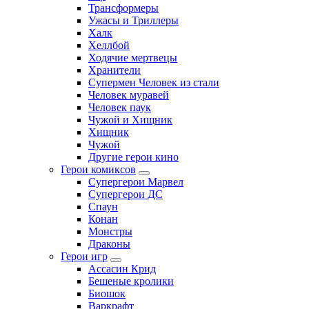
Трансформеры
Ужасы и Триллеры
Халк
Хеллбой
Ходячие мертвецы
Хранители
Супермен Человек из стали
Человек муравей
Человек паук
Чужой и Хищник
Хищник
Чужой
Другие герои кино
Герои комиксов
Супергерои Марвел
Супергерои ДС
Спаун
Конан
Монстры
Драконы
Герои игр
Ассасин Крид
Бешеные кролики
Биошок
Варкрафт