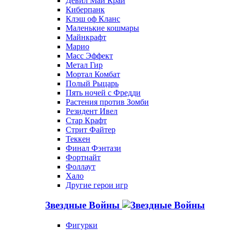
Девил Май Край
Киберпанк
Клэш оф Кланс
Маленькие кошмары
Майнкрафт
Марио
Масс Эффект
Метал Гир
Мортал Комбат
Полый Рыцарь
Пять ночей с Фредди
Растения против Зомби
Резидент Ивел
Стар Крафт
Стрит Файтер
Теккен
Финал Фэнтази
Фортнайт
Фоллаут
Хало
Другие герои игр
Звездные Войны
Фигурки