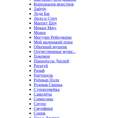
Корпорация монстров
Лабубу
Леди Баг
Лило и Стич
Маппет Шоу
Микки Маус
Моана
Могучие Рейнджеры
Мой маленький пони
Обычный мультик
Отечественные мульт...
Покемон
Принцессы Дисней
Рататуй
Ральф
Рапунцель
Робокар Поли
Розовая Свинка
Суперсемейка
Самолёты
Симпсоны
Снупи
Смурфики
Соник
Том и Джерри