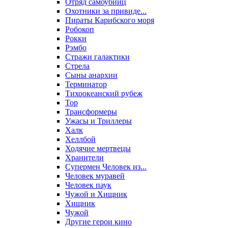
Отряд самоубийц
Охотники за привиде...
Пираты Карибского моря
Робокоп
Рокки
Рэмбо
Стражи галактики
Стрела
Сыны анархии
Терминатор
Тихоокеанский рубеж
Тор
Трансформеры
Ужасы и Триллеры
Халк
Хеллбой
Ходячие мертвецы
Хранители
Супермен Человек из...
Человек муравей
Человек паук
Чужой и Хищник
Хищник
Чужой
Другие герои кино