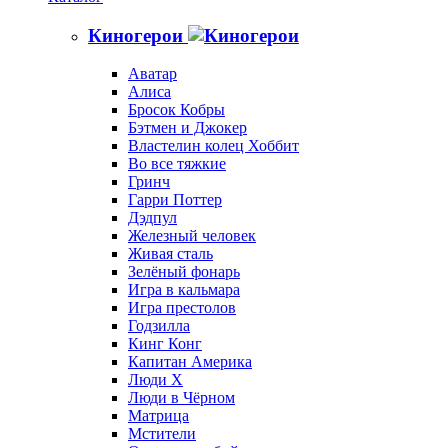
Киногерои
Аватар
Алиса
Бросок Кобры
Бэтмен и Джокер
Властелин колец Хоббит
Во все тяжкие
Гринч
Гарри Поттер
Дэдпул
Железный человек
Живая сталь
Зелёный фонарь
Игра в кальмара
Игра престолов
Годзилла
Кинг Конг
Капитан Америка
Люди X
Люди в Чёрном
Матрица
Мстители