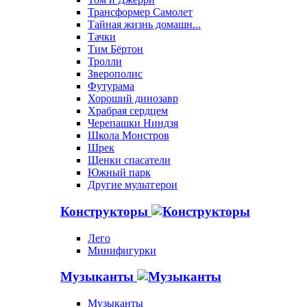
Трансформер Самолет
Тайная жизнь домашн...
Тачки
Тим Бёртон
Тролли
Зверополис
Футурама
Хороший динозавр
Храбрая сердцем
Черепашки Ниндзя
Школа Монстров
Шрек
Щенки спасатели
Южный парк
Другие мультгерои
Конструкторы
Лего
Минифигурки
Музыканты
Музыканты