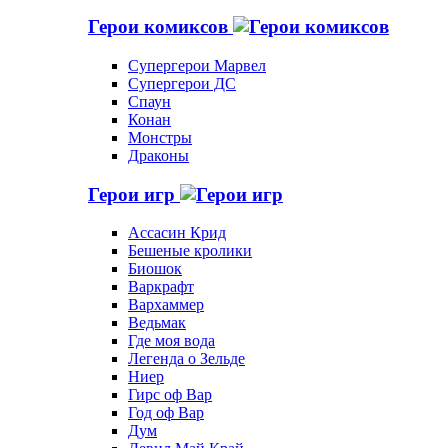
Герои комиксов
Супергерои Марвел
Супергерои ДС
Спаун
Конан
Монстры
Драконы
Герои игр
Ассасин Крид
Бешеные кролики
Биошок
Варкрафт
Вархаммер
Ведьмак
Где моя вода
Легенда о Зельде
Ниер
Гирс оф Вар
Год оф Вар
Дум