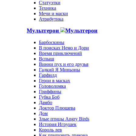
Статуэтки
Техника
Мечи и маски
Атрибутика
Мультгерои
Барбоскины
В поисках Немо и Дори
Время приключений
Вспыш
Винни пух и его друзья
Гадкий Я Миньоны
Гарфилд
Герои в масках
Головоломка
Гриффины
Губка Боб
Дамбо
Доктор Плюшева
Дом
Злые птицы Angry Birds
История Игрушек
Король лев
Как приручить дракона