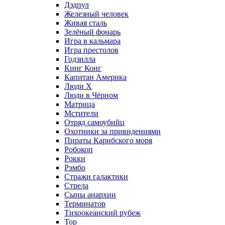
Дэдпул
Железный человек
Живая сталь
Зелёный фонарь
Игра в кальмара
Игра престолов
Годзилла
Кинг Конг
Капитан Америка
Люди X
Люди в Чёрном
Матрица
Мстители
Отряд самоубийц
Охотники за привидениями
Пираты Карибского моря
Робокоп
Рокки
Рэмбо
Стражи галактики
Стрела
Сыны анархии
Терминатор
Тихоокеанский рубеж
Тор