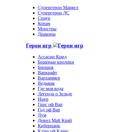
Супергерои Марвел
Супергерои ДС
Спаун
Конан
Монстры
Драконы
Герои игр
Ассасин Крид
Бешеные кролики
Биошок
Варкрафт
Вархаммер
Ведьмак
Где моя вода
Легенда о Зельде
Ниер
Гирс оф Вар
Год оф Вар
Дум
Девил Май Край
Киберпанк
Клэш оф Кланс