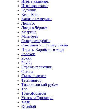
Игра в кальмара
Игра престолов
Годзилла
Кинг Конг
Капитан Америка
Люди X
Люди в Чёрном
Матрица
Мстители
Отряд самоубийц
Охотники за привидениями
Пираты Карибского моря
Робокоп
Рокки
Рэмбо
Стражи галактики
Стрела
Сыны анархии
Терминатор
Тихоокеанский рубеж
Тор
Трансформеры
Ужасы и Триллеры
Халк
Хеллбой