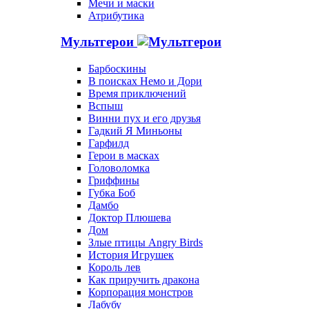
Мечи и маски
Атрибутика
Мультгерои
Барбоскины
В поисках Немо и Дори
Время приключений
Вспыш
Винни пух и его друзья
Гадкий Я Миньоны
Гарфилд
Герои в масках
Головоломка
Гриффины
Губка Боб
Дамбо
Доктор Плюшева
Дом
Злые птицы Angry Birds
История Игрушек
Король лев
Как приручить дракона
Корпорация монстров
Лабубу