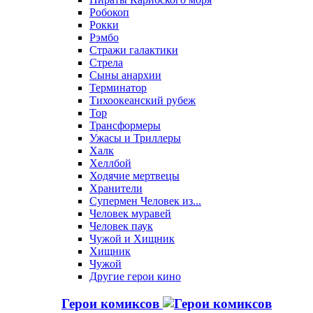
Робокоп
Рокки
Рэмбо
Стражи галактики
Стрела
Сыны анархии
Терминатор
Тихоокеанский рубеж
Тор
Трансформеры
Ужасы и Триллеры
Халк
Хеллбой
Ходячие мертвецы
Хранители
Супермен Человек из...
Человек муравей
Человек паук
Чужой и Хищник
Хищник
Чужой
Другие герои кино
Герои комиксов