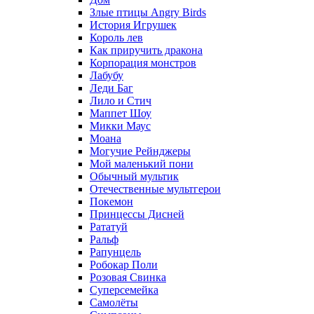
Злые птицы Angry Birds
История Игрушек
Король лев
Как приручить дракона
Корпорация монстров
Лабубу
Леди Баг
Лило и Стич
Маппет Шоу
Микки Маус
Моана
Могучие Рейнджеры
Мой маленький пони
Обычный мультик
Отечественные мультгерои
Покемон
Принцессы Дисней
Рататуй
Ральф
Рапунцель
Робокар Поли
Розовая Свинка
Суперсемейка
Самолёты