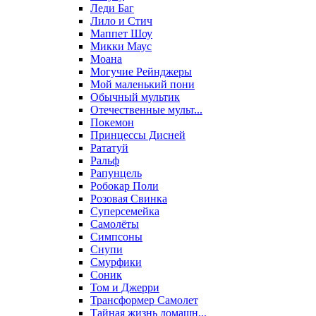
Леди Баг
Лило и Стич
Маппет Шоу
Микки Маус
Моана
Могучие Рейнджеры
Мой маленький пони
Обычный мультик
Отечественные мульт...
Покемон
Принцессы Дисней
Рататуй
Ральф
Рапунцель
Робокар Поли
Розовая Свинка
Суперсемейка
Самолёты
Симпсоны
Снупи
Смурфики
Соник
Том и Джерри
Трансформер Самолет
Тайная жизнь домашн...