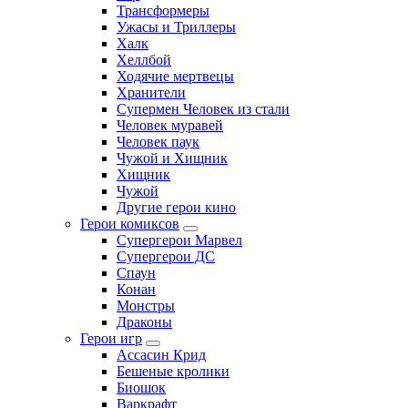
Трансформеры
Ужасы и Триллеры
Халк
Хеллбой
Ходячие мертвецы
Хранители
Супермен Человек из стали
Человек муравей
Человек паук
Чужой и Хищник
Хищник
Чужой
Другие герои кино
Герои комиксов
Супергерои Марвел
Супергерои ДС
Спаун
Конан
Монстры
Драконы
Герои игр
Ассасин Крид
Бешеные кролики
Биошок
Варкрафт