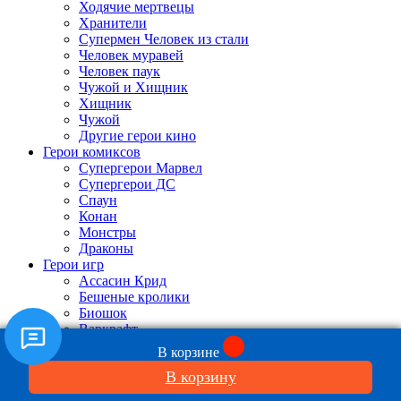
Ходячие мертвецы
Хранители
Супермен Человек из стали
Человек муравей
Человек паук
Чужой и Хищник
Хищник
Чужой
Другие герои кино
Герои комиксов
Супергерои Марвел
Супергерои ДС
Спаун
Конан
Монстры
Драконы
Герои игр
Ассасин Крид
Бешеные кролики
Биошок
Варкрафт
Вархаммер
В корзине
Ведьмак
В корзину
Где моя вода
Легенда о Зельде