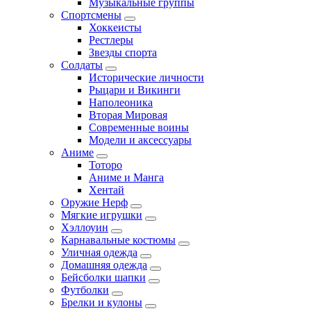
Музыкальные группы
Спортсмены
Хоккеисты
Рестлеры
Звезды спорта
Солдаты
Исторические личности
Рыцари и Викинги
Наполеоника
Вторая Мировая
Современные воины
Модели и аксессуары
Аниме
Тоторо
Аниме и Манга
Хентай
Оружие Нерф
Мягкие игрушки
Хэллоуин
Карнавальные костюмы
Уличная одежда
Домашняя одежда
Бейсболки шапки
Футболки
Брелки и кулоны