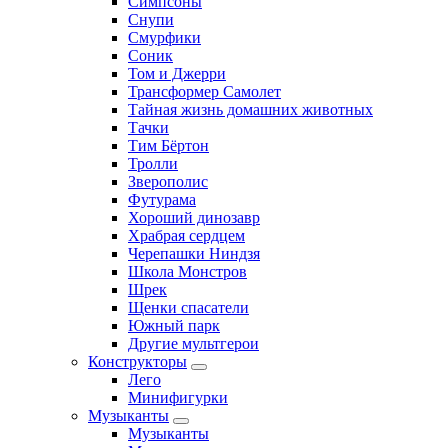
Симпсоны
Снупи
Смурфики
Соник
Том и Джерри
Трансформер Самолет
Тайная жизнь домашних животных
Тачки
Тим Бёртон
Тролли
Зверополис
Футурама
Хороший динозавр
Храбрая сердцем
Черепашки Ниндзя
Школа Монстров
Шрек
Щенки спасатели
Южный парк
Другие мультгерои
Конструкторы
Лего
Минифигурки
Музыканты
Музыканты