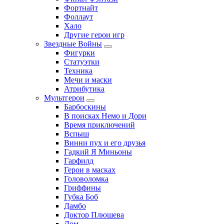
Фортнайт
Фоллаут
Хало
Другие герои игр
Звездные Войны
Фигурки
Статуэтки
Техника
Мечи и маски
Атрибутика
Мультгерои
Барбоскины
В поисках Немо и Дори
Время приключений
Вспыш
Винни пух и его друзья
Гадкий Я Миньоны
Гарфилд
Герои в масках
Головоломка
Гриффины
Губка Боб
Дамбо
Доктор Плюшева
Дом