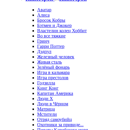
Аватар
Алиса
Бросок Кобры
Бэтмен и Джокер
Властелин колец Хоббит
Во все тяжкие
Гринч
Гарри Поттер
Дэдпул
Железный человек
Живая сталь
Зелёный фонарь
Игра в кальмара
Игра престолов
Годзилла
Кинг Конг
Капитан Америка
Люди X
Люди в Чёрном
Матрица
Мстители
Отряд самоубийц
Охотники за привиде...
Пираты Карибского моря