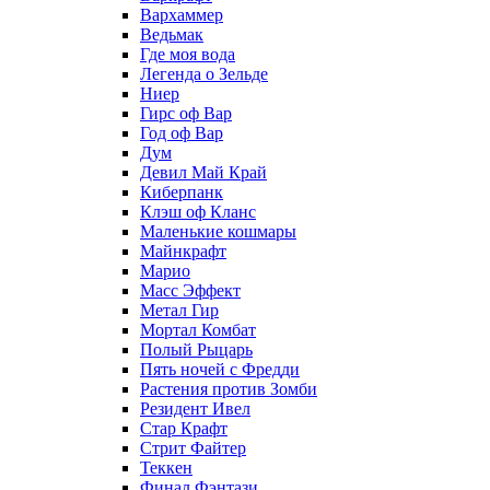
Вархаммер
Ведьмак
Где моя вода
Легенда о Зельде
Ниер
Гирс оф Вар
Год оф Вар
Дум
Девил Май Край
Киберпанк
Клэш оф Кланс
Маленькие кошмары
Майнкрафт
Марио
Масс Эффект
Метал Гир
Мортал Комбат
Полый Рыцарь
Пять ночей с Фредди
Растения против Зомби
Резидент Ивел
Стар Крафт
Стрит Файтер
Теккен
Финал Фэнтази