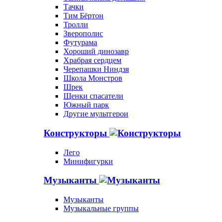
Тачки
Тим Бёртон
Тролли
Зверополис
Футурама
Хороший динозавр
Храбрая сердцем
Черепашки Ниндзя
Школа Монстров
Шрек
Щенки спасатели
Южный парк
Другие мультгерои
Конструкторы
Лего
Минифигурки
Музыканты
Музыканты
Музыкальные группы