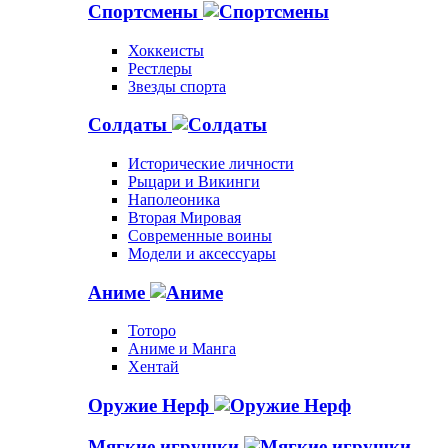
Спортсмены
Хоккеисты
Рестлеры
Звезды спорта
Солдаты
Исторические личности
Рыцари и Викинги
Наполеоника
Вторая Мировая
Современные воины
Модели и аксессуары
Аниме
Тоторо
Аниме и Манга
Хентай
Оружие Нерф
Мягкие игрушки