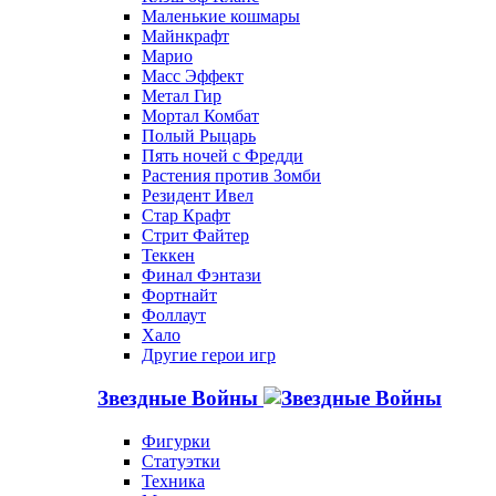
Маленькие кошмары
Майнкрафт
Марио
Масс Эффект
Метал Гир
Мортал Комбат
Полый Рыцарь
Пять ночей с Фредди
Растения против Зомби
Резидент Ивел
Стар Крафт
Стрит Файтер
Теккен
Финал Фэнтази
Фортнайт
Фоллаут
Хало
Другие герои игр
Звездные Войны
Фигурки
Статуэтки
Техника