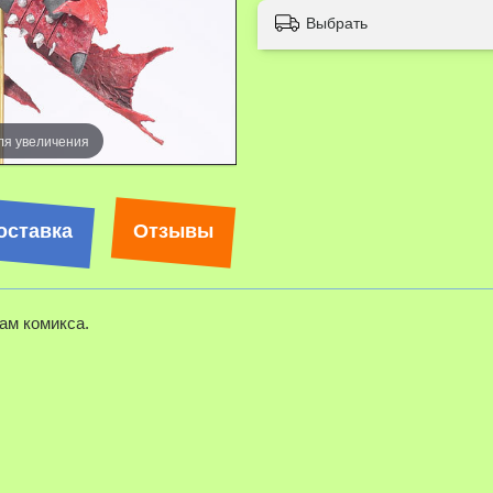
Выбрать
ля увеличения
оставка
Отзывы
вам комикса.