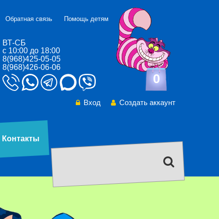
Обратная связь
Помощь детям
ВТ-СБ
с 10:00 до 18:00
8(968)425-05-05
8(968)426-06-06
0
Вход
Создать аккаунт
Контакты