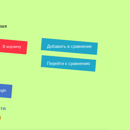
аведите
для
личения
ыше
Добавить в сравнение
В корзину
Перейти к сравнению
ogle
сти