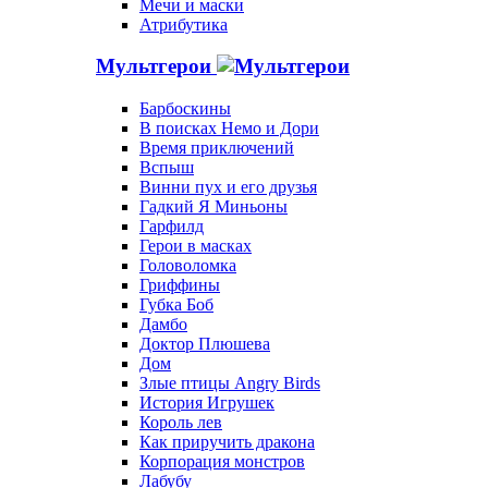
Мечи и маски
Атрибутика
Мультгерои
Барбоскины
В поисках Немо и Дори
Время приключений
Вспыш
Винни пух и его друзья
Гадкий Я Миньоны
Гарфилд
Герои в масках
Головоломка
Гриффины
Губка Боб
Дамбо
Доктор Плюшева
Дом
Злые птицы Angry Birds
История Игрушек
Король лев
Как приручить дракона
Корпорация монстров
Лабубу