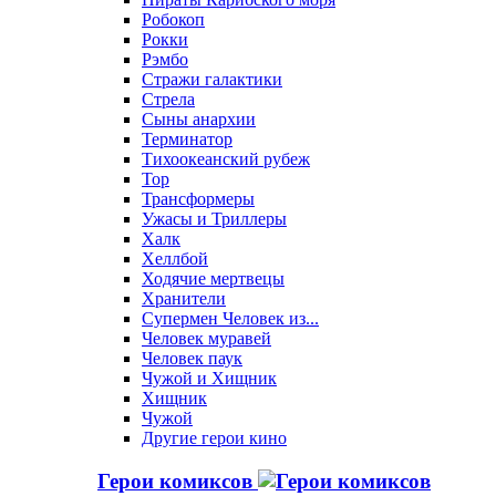
Робокоп
Рокки
Рэмбо
Стражи галактики
Стрела
Сыны анархии
Терминатор
Тихоокеанский рубеж
Тор
Трансформеры
Ужасы и Триллеры
Халк
Хеллбой
Ходячие мертвецы
Хранители
Супермен Человек из...
Человек муравей
Человек паук
Чужой и Хищник
Хищник
Чужой
Другие герои кино
Герои комиксов