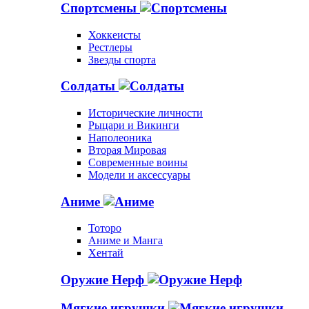
Спортсмены
Хоккеисты
Рестлеры
Звезды спорта
Солдаты
Исторические личности
Рыцари и Викинги
Наполеоника
Вторая Мировая
Современные воины
Модели и аксессуары
Аниме
Тоторо
Аниме и Манга
Хентай
Оружие Нерф
Мягкие игрушки