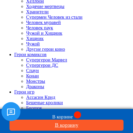
Хеллбой
Ходячие мертвецы
Хранители
Супермен Человек из стали
Человек муравей
Человек паук
Чужой и Хищник
Хищник
Чужой
Другие герои кино
Герои комиксов
Супергерои Марвел
Супергерои ДС
Спаун
Конан
Монстры
Драконы
Герои игр
Ассасин Крид
Бешеные кролики
Биошок
Варкрафт
В корзине
Вархаммер
Ведьмак
В корзину
Где моя вода