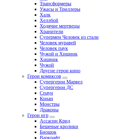
Трансформеры
Ужасы и Триллеры
Халк
Хеллбой
Ходячие мертвецы
Хранители
Супермен Человек из стали
Человек муравей
Человек паук
Чужой и Хищник
Хищник
Чужой
Другие герои кино
Герои комиксов
Супергерои Марвел
Супергерои ДС
Спаун
Конан
Монстры
Драконы
Герои игр
Ассасин Крид
Бешеные кролики
Биошок
Варкрафт