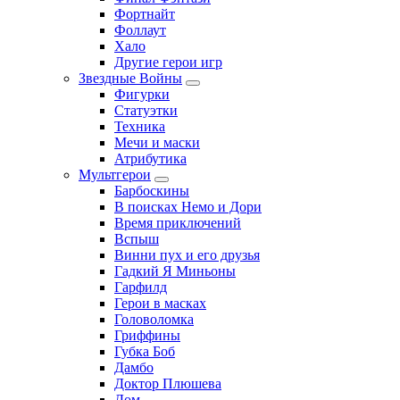
Фортнайт
Фоллаут
Хало
Другие герои игр
Звездные Войны
Фигурки
Статуэтки
Техника
Мечи и маски
Атрибутика
Мультгерои
Барбоскины
В поисках Немо и Дори
Время приключений
Вспыш
Винни пух и его друзья
Гадкий Я Миньоны
Гарфилд
Герои в масках
Головоломка
Гриффины
Губка Боб
Дамбо
Доктор Плюшева
Дом