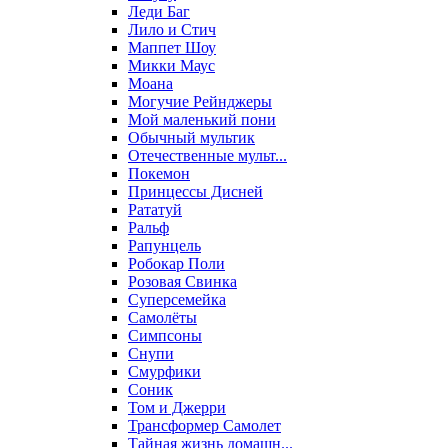
Леди Баг
Лило и Стич
Маппет Шоу
Микки Маус
Моана
Могучие Рейнджеры
Мой маленький пони
Обычный мультик
Отечественные мульт...
Покемон
Принцессы Дисней
Рататуй
Ральф
Рапунцель
Робокар Поли
Розовая Свинка
Суперсемейка
Самолёты
Симпсоны
Снупи
Смурфики
Соник
Том и Джерри
Трансформер Самолет
Тайная жизнь домашн...