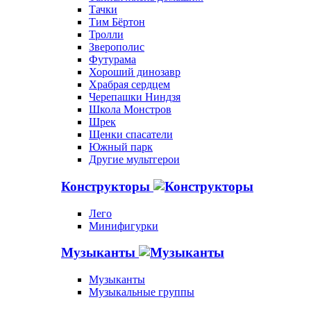
Тачки
Тим Бёртон
Тролли
Зверополис
Футурама
Хороший динозавр
Храбрая сердцем
Черепашки Ниндзя
Школа Монстров
Шрек
Щенки спасатели
Южный парк
Другие мультгерои
Конструкторы
Лего
Минифигурки
Музыканты
Музыканты
Музыкальные группы