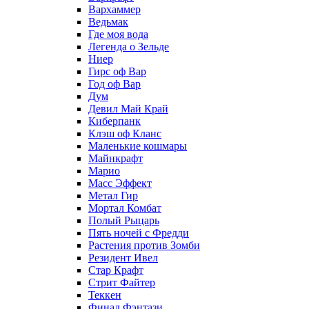
Вархаммер
Ведьмак
Где моя вода
Легенда о Зельде
Ниер
Гирс оф Вар
Год оф Вар
Дум
Девил Май Край
Киберпанк
Клэш оф Кланс
Маленькие кошмары
Майнкрафт
Марио
Масс Эффект
Метал Гир
Мортал Комбат
Полый Рыцарь
Пять ночей с Фредди
Растения против Зомби
Резидент Ивел
Стар Крафт
Стрит Файтер
Теккен
Финал Фэнтази