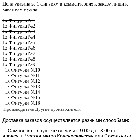
Цена указана за 1 фигурку, в комментариях к заказу пишите
какая вам нужна.
1х Фигурка №1
1х Фигурка №2
1х Фигурка №3
1х Фигурка №4
1х Фигурка №5
1х Фигурка №6
1х Фигурка №7
1х Фигурка №8
1х Фигурка №9
1х Фигурка №10
1х Фигурка №11
1х Фигурка №12
1х Фигурка №13
1х Фигурка №14
1х Фигурка №15
1х Фигурка №16
Производитель
Другие производители
Доставка заказов осуществляется разными способами:
1. Самовывоз в пункете выдачи с 9:00 до 18:00 по
адресу: г. Москва метро Красносельская или Сокольники