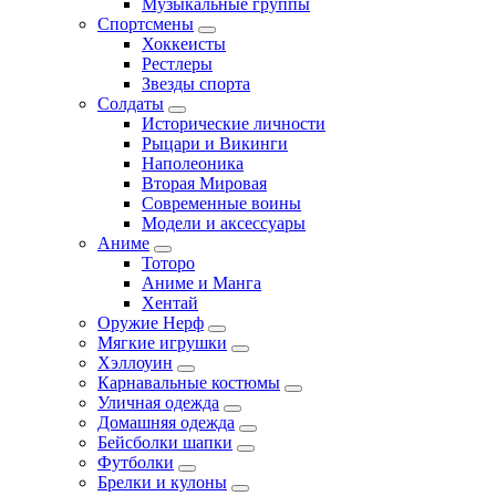
Музыкальные группы
Спортсмены
Хоккеисты
Рестлеры
Звезды спорта
Солдаты
Исторические личности
Рыцари и Викинги
Наполеоника
Вторая Мировая
Современные воины
Модели и аксессуары
Аниме
Тоторо
Аниме и Манга
Хентай
Оружие Нерф
Мягкие игрушки
Хэллоуин
Карнавальные костюмы
Уличная одежда
Домашняя одежда
Бейсболки шапки
Футболки
Брелки и кулоны