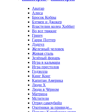
Аватар
Алиса
Бросок Кобры
Бэтмен и Джокер
Властелин колец Хоббит
Во все тяжкие
Гринч
Гарри Поттер
Дэдпул
Железный человек
Живая сталь
Зелёный фонарь
Игра в кальмара
Игра престолов
Годзилла
Кинг Конг
Капитан Америка
Люди X
Люди в Чёрном
Матрица
Мстители
Отряд самоубийц
Охотники за привиде...
Пираты Карибского моря