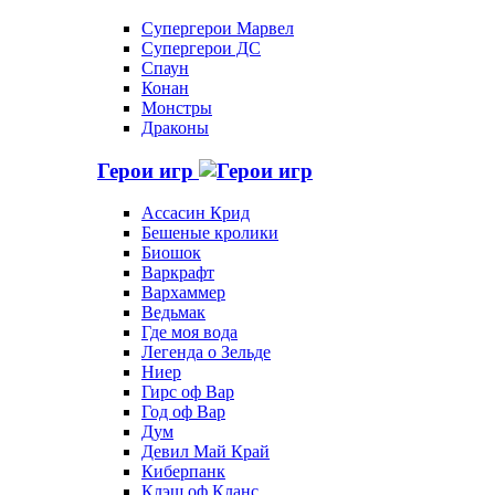
Супергерои Марвел
Супергерои ДС
Спаун
Конан
Монстры
Драконы
Герои игр
Ассасин Крид
Бешеные кролики
Биошок
Варкрафт
Вархаммер
Ведьмак
Где моя вода
Легенда о Зельде
Ниер
Гирс оф Вар
Год оф Вар
Дум
Девил Май Край
Киберпанк
Клэш оф Кланс