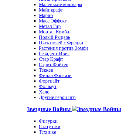
Маленькие кошмары
Майнкрафт
Марио
Масс Эффект
Метал Гир
Мортал Комбат
Полый Рыцарь
Пять ночей с Фредди
Растения против Зомби
Резидент Ивел
Стар Крафт
Стрит Файтер
Теккен
Финал Фэнтази
Фортнайт
Фоллаут
Хало
Другие герои игр
Звездные Войны
Фигурки
Статуэтки
Техника