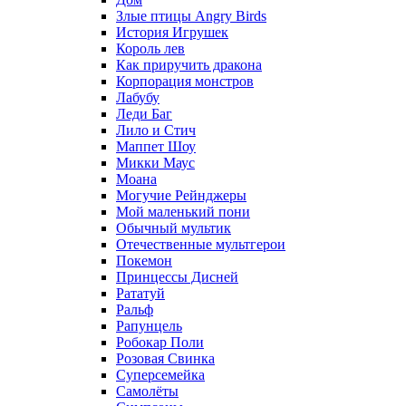
Злые птицы Angry Birds
История Игрушек
Король лев
Как приручить дракона
Корпорация монстров
Лабубу
Леди Баг
Лило и Стич
Маппет Шоу
Микки Маус
Моана
Могучие Рейнджеры
Мой маленький пони
Обычный мультик
Отечественные мультгерои
Покемон
Принцессы Дисней
Рататуй
Ральф
Рапунцель
Робокар Поли
Розовая Свинка
Суперсемейка
Самолёты