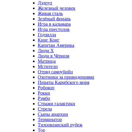
Дэдпул
Железный человек
Живая сталь
Зелёный фонарь
Игра в кальмара
Игра престолов
Годзилла
Кинг Конг
Капитан Америка
Люди X
Люди в Чёрном
Матрица
Мстители
Отряд самоубийц
Охотники за привидениями
Пираты Карибского моря
Робокоп
Рокки
Рэмбо
Стражи галактики
Стрела
Сыны анархии
Терминатор
Тихоокеанский рубеж
Тор