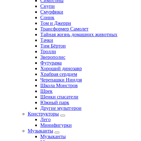
Симпсоны
Снупи
Смурфики
Соник
Том и Джерри
Трансформер Самолет
Тайная жизнь домашних животных
Тачки
Тим Бёртон
Тролли
Зверополис
Футурама
Хороший динозавр
Храбрая сердцем
Черепашки Ниндзя
Школа Монстров
Шрек
Щенки спасатели
Южный парк
Другие мультгерои
Конструкторы
Лего
Минифигурки
Музыканты
Музыканты