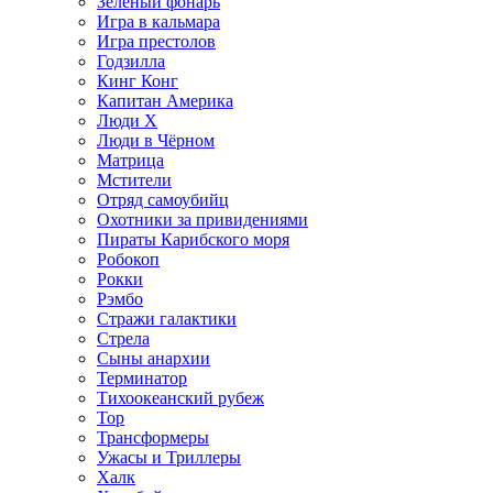
Зелёный фонарь
Игра в кальмара
Игра престолов
Годзилла
Кинг Конг
Капитан Америка
Люди X
Люди в Чёрном
Матрица
Мстители
Отряд самоубийц
Охотники за привидениями
Пираты Карибского моря
Робокоп
Рокки
Рэмбо
Стражи галактики
Стрела
Сыны анархии
Терминатор
Тихоокеанский рубеж
Тор
Трансформеры
Ужасы и Триллеры
Халк