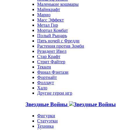
Маленькие кошмары
Майнкрафт
Марио
Масс Эффект
Метал Гир
Мортал Комбат
Полый Рыцарь
Пять ночей с Фредди
Растения против Зомби
Резидент Ивел
Стар Крафт
Стрит Файтер
Теккен
Финал Фэнтази
Фортнайт
Фоллаут
Хало
Другие герои игр
Звездные Войны
Фигурки
Статуэтки
Техника