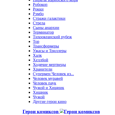
Робокоп
Рокки
Рэмбо
Стражи галактики
Стрела
Сыны анархии
Терминатор
Тихоокеанский рубеж
Тор
Трансформеры
Ужасы и Триллеры
Халк
Хеллбой
Ходячие мертвецы
Хранители
Супермен Человек из...
Человек муравей
Человек паук
Чужой и Хищник
Хищник
Чужой
Другие герои кино
Герои комиксов