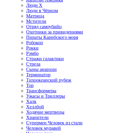
Люди X
Люди в Чёрном
Матрица
Мстители
Отряд самоубийц
Охотники за привидениями
Пираты Карибского моря
Робокоп
Рокки
Рэмбо
Стражи галактики
Стрела
Сыны анархии
Терминатор
Тихоокеанский рубеж
Тор
Трансформеры
Ужасы и Триллеры
Халк
Хеллбой
Ходячие мертвецы
Хранители
Супермен Человек из стали
Человек муравей