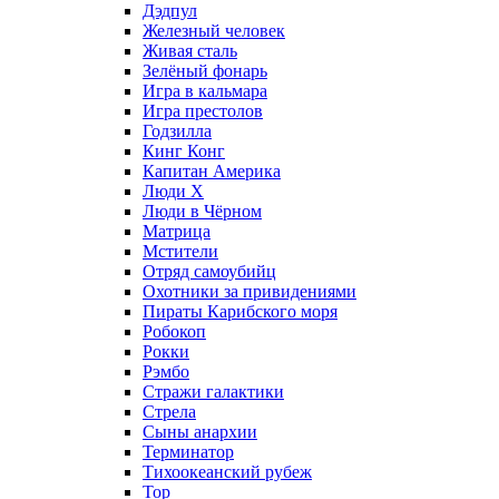
Дэдпул
Железный человек
Живая сталь
Зелёный фонарь
Игра в кальмара
Игра престолов
Годзилла
Кинг Конг
Капитан Америка
Люди X
Люди в Чёрном
Матрица
Мстители
Отряд самоубийц
Охотники за привидениями
Пираты Карибского моря
Робокоп
Рокки
Рэмбо
Стражи галактики
Стрела
Сыны анархии
Терминатор
Тихоокеанский рубеж
Тор