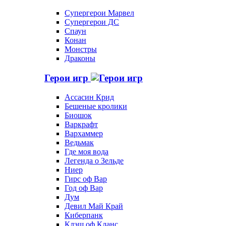
Супергерои Марвел
Супергерои ДС
Спаун
Конан
Монстры
Драконы
Герои игр
Ассасин Крид
Бешеные кролики
Биошок
Варкрафт
Вархаммер
Ведьмак
Где моя вода
Легенда о Зельде
Ниер
Гирс оф Вар
Год оф Вар
Дум
Девил Май Край
Киберпанк
Клэш оф Кланс