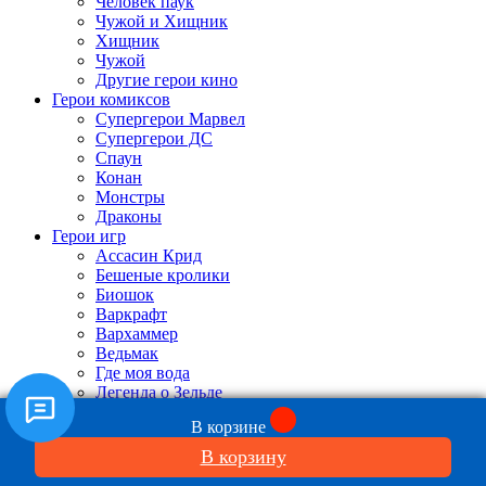
Человек паук
Чужой и Хищник
Хищник
Чужой
Другие герои кино
Герои комиксов
Супергерои Марвел
Супергерои ДС
Спаун
Конан
Монстры
Драконы
Герои игр
Ассасин Крид
Бешеные кролики
Биошок
Варкрафт
Вархаммер
Ведьмак
Где моя вода
Легенда о Зельде
Ниер
В корзине
Гирс оф Вар
Год оф Вар
В корзину
Дум