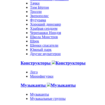
Тачки
Тим Бёртон
Тролли
Зверополис
Футурама
Хороший динозавр
Храбрая сердцем
Черепашки Ниндзя
Школа Монстров
Шрек
Щенки спасатели
Южный парк
Другие мультгерои
Конструкторы
Лего
Минифигурки
Музыканты
Музыканты
Музыкальные группы