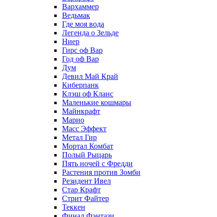
Вархаммер
Ведьмак
Где моя вода
Легенда о Зельде
Ниер
Гирс оф Вар
Год оф Вар
Дум
Девил Май Край
Киберпанк
Клэш оф Кланс
Маленькие кошмары
Майнкрафт
Марио
Масс Эффект
Метал Гир
Мортал Комбат
Полый Рыцарь
Пять ночей с Фредди
Растения против Зомби
Резидент Ивел
Стар Крафт
Стрит Файтер
Теккен
Финал Фэнтази