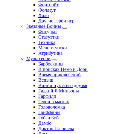
Фортнайт
Фоллаут
Хало
Другие герои игр
Звездные Войны
Фигурки
Статуэтки
Техника
Мечи и маски
Атрибутика
Мультгерои
Барбоскины
В поисках Немо и Дори
Время приключений
Вспыш
Винни пух и его друзья
Гадкий Я Миньоны
Гарфилд
Герои в масках
Головоломка
Гриффины
Губка Боб
Дамбо
Доктор Плюшева
Дом