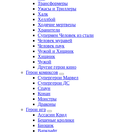
Трансформеры
Ужасы и Триллеры
Халк
Хеллбой
Ходячие мертвецы
Хранители
Супермен Человек из стали
Человек муравей
Человек паук
Чужой и Хищник
Хищник
Чужой
Другие герои кино
Герои комиксов
Супергерои Марвел
Супергерои ДС
Спаун
Конан
Монстры
Драконы
Герои игр
Ассасин Крид
Бешеные кролики
Биошок
Варкрафт