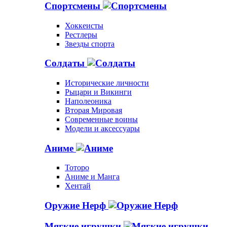
Спортсмены
Хоккеисты
Рестлеры
Звезды спорта
Солдаты
Исторические личности
Рыцари и Викинги
Наполеоника
Вторая Мировая
Современные воины
Модели и аксессуары
Аниме
Тоторо
Аниме и Манга
Хентай
Оружие Нерф
Мягкие игрушки