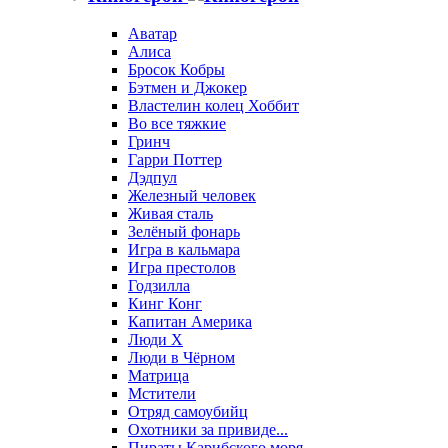
Аватар
Алиса
Бросок Кобры
Бэтмен и Джокер
Властелин колец Хоббит
Во все тяжкие
Гринч
Гарри Поттер
Дэдпул
Железный человек
Живая сталь
Зелёный фонарь
Игра в кальмара
Игра престолов
Годзилла
Кинг Конг
Капитан Америка
Люди X
Люди в Чёрном
Матрица
Мстители
Отряд самоубийц
Охотники за привиде...
Пираты Карибского моря