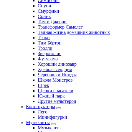
Симпсоны
Снупи
Смурфики
Соник
Том и Джерри
Трансформер Самолет
Тайная жизнь домашних животных
Тачки
Тим Бёртон
Тролли
Зверополис
Футурама
Хороший динозавр
Храбрая сердцем
Черепашки Ниндзя
Школа Монстров
Шрек
Щенки спасатели
Южный парк
Другие мультгерои
Конструкторы
Лего
Минифигурки
Музыканты
Музыканты