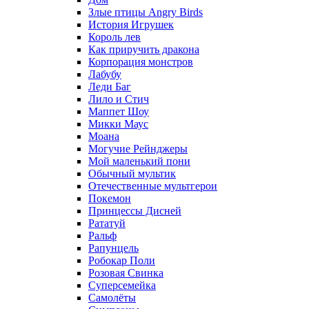
Злые птицы Angry Birds
История Игрушек
Король лев
Как приручить дракона
Корпорация монстров
Лабубу
Леди Баг
Лило и Стич
Маппет Шоу
Микки Маус
Моана
Могучие Рейнджеры
Мой маленький пони
Обычный мультик
Отечественные мультгерои
Покемон
Принцессы Дисней
Рататуй
Ральф
Рапунцель
Робокар Поли
Розовая Свинка
Суперсемейка
Самолёты