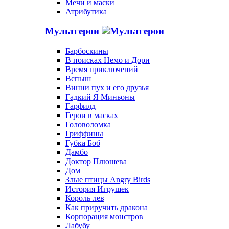
Мечи и маски
Атрибутика
Мультгерои
Барбоскины
В поисках Немо и Дори
Время приключений
Вспыш
Винни пух и его друзья
Гадкий Я Миньоны
Гарфилд
Герои в масках
Головоломка
Гриффины
Губка Боб
Дамбо
Доктор Плюшева
Дом
Злые птицы Angry Birds
История Игрушек
Король лев
Как приручить дракона
Корпорация монстров
Лабубу