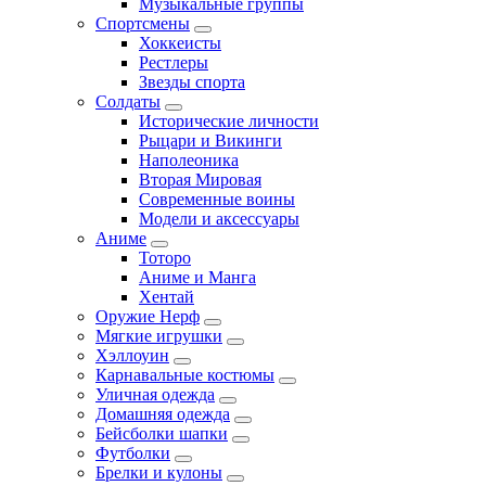
Музыкальные группы
Спортсмены
Хоккеисты
Рестлеры
Звезды спорта
Солдаты
Исторические личности
Рыцари и Викинги
Наполеоника
Вторая Мировая
Современные воины
Модели и аксессуары
Аниме
Тоторо
Аниме и Манга
Хентай
Оружие Нерф
Мягкие игрушки
Хэллоуин
Карнавальные костюмы
Уличная одежда
Домашняя одежда
Бейсболки шапки
Футболки
Брелки и кулоны