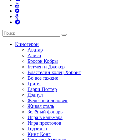
Киногерои
Аватар
Алиса
Бросок Кобры
Бэтмен и Джокер
Властелин колец Хоббит
Во все тяжкие
Гринч
Гарри Поттер
Дэдпул
Железный человек
Живая сталь
Зелёный фонарь
Игра в кальмара
Игра престолов
Годзилла
Кинг Конг
Капитан Америка