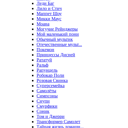
Леди Баг
Лило и Стич
Маппет Шоу
Микки Маус
Моана
Могучие Рейнджеры
Мой маленький пони
Обычный мультик
Отечественные мульт...
Покемон
Принцессы Дисней
Рататуй
Ральф
Рапунцель
Робокар Поли
Розовая Свинка
Суперсемейка
Самолёты
Симпсоны
Снупи
Смурфики
Соник
Том и Джерри
Трансформер Самолет
Тайная жизнь домашн...