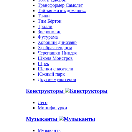
Трансформер Самолет
Тайная жизнь домашн...
Тачки
Тим Бёртон
Тролли
Зверополис
Футурама
Хороший динозавр
Храбрая сердцем
Черепашки Ниндзя
Школа Монстров
Шрек
Щенки спасатели
Южный парк
Другие мультгерои
Конструкторы
Лего
Минифигурки
Музыканты
Музыканты