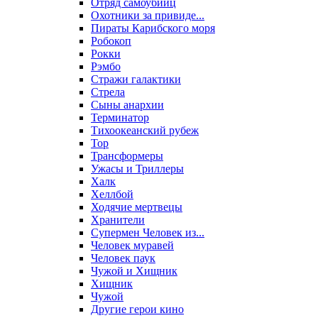
Отряд самоубийц
Охотники за привиде...
Пираты Карибского моря
Робокоп
Рокки
Рэмбо
Стражи галактики
Стрела
Сыны анархии
Терминатор
Тихоокеанский рубеж
Тор
Трансформеры
Ужасы и Триллеры
Халк
Хеллбой
Ходячие мертвецы
Хранители
Супермен Человек из...
Человек муравей
Человек паук
Чужой и Хищник
Хищник
Чужой
Другие герои кино