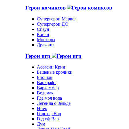
Герои комиксов
Супергерои Марвел
Супергерои ДС
Спаун
Конан
Монстры
Драконы
Герои игр
Ассасин Крид
Бешеные кролики
Биошок
Варкрафт
Вархаммер
Ведьмак
Где моя вода
Легенда о Зельде
Ниер
Гирс оф Вар
Год оф Вар
Дум