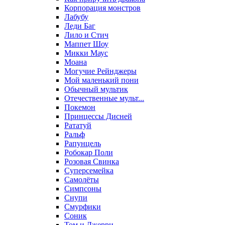
Корпорация монстров
Лабубу
Леди Баг
Лило и Стич
Маппет Шоу
Микки Маус
Моана
Могучие Рейнджеры
Мой маленький пони
Обычный мультик
Отечественные мульт...
Покемон
Принцессы Дисней
Рататуй
Ральф
Рапунцель
Робокар Поли
Розовая Свинка
Суперсемейка
Самолёты
Симпсоны
Снупи
Смурфики
Соник
Том и Джерри