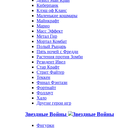
Девил Май Край
Киберпанк
Клэш оф Кланс
Маленькие кошмары
Майнкрафт
Марио
Масс Эффект
Метал Гир
Мортал Комбат
Полый Рыцарь
Пять ночей с Фредди
Растения против Зомби
Резидент Ивел
Стар Крафт
Стрит Файтер
Теккен
Финал Фэнтази
Фортнайт
Фоллаут
Хало
Другие герои игр
Звездные Войны
Фигурки