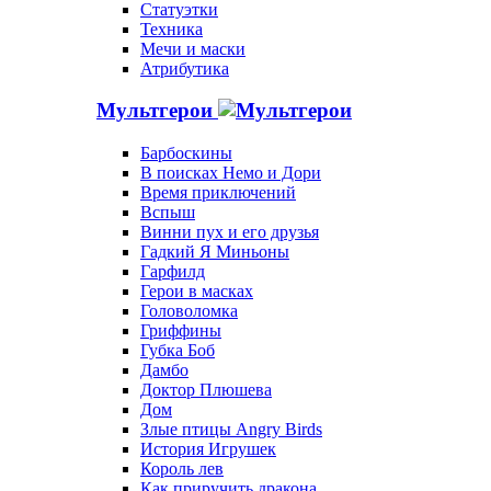
Статуэтки
Техника
Мечи и маски
Атрибутика
Мультгерои
Барбоскины
В поисках Немо и Дори
Время приключений
Вспыш
Винни пух и его друзья
Гадкий Я Миньоны
Гарфилд
Герои в масках
Головоломка
Гриффины
Губка Боб
Дамбо
Доктор Плюшева
Дом
Злые птицы Angry Birds
История Игрушек
Король лев
Как приручить дракона