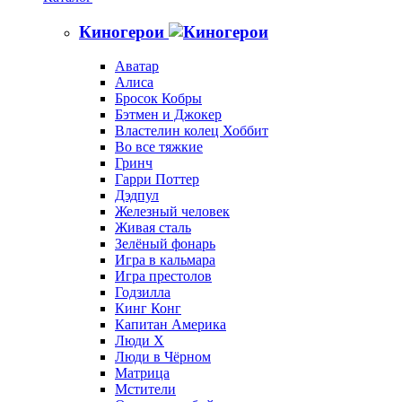
Киногерои
Аватар
Алиса
Бросок Кобры
Бэтмен и Джокер
Властелин колец Хоббит
Во все тяжкие
Гринч
Гарри Поттер
Дэдпул
Железный человек
Живая сталь
Зелёный фонарь
Игра в кальмара
Игра престолов
Годзилла
Кинг Конг
Капитан Америка
Люди X
Люди в Чёрном
Матрица
Мстители