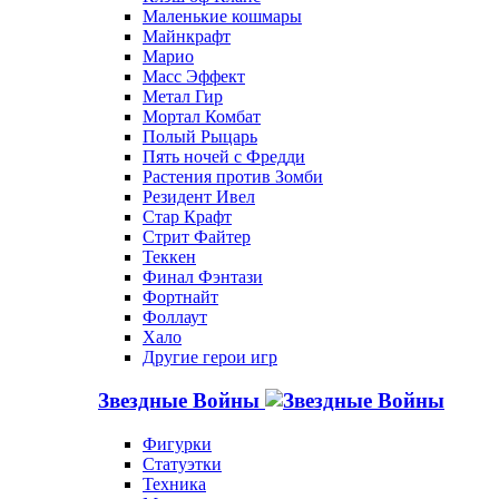
Маленькие кошмары
Майнкрафт
Марио
Масс Эффект
Метал Гир
Мортал Комбат
Полый Рыцарь
Пять ночей с Фредди
Растения против Зомби
Резидент Ивел
Стар Крафт
Стрит Файтер
Теккен
Финал Фэнтази
Фортнайт
Фоллаут
Хало
Другие герои игр
Звездные Войны
Фигурки
Статуэтки
Техника