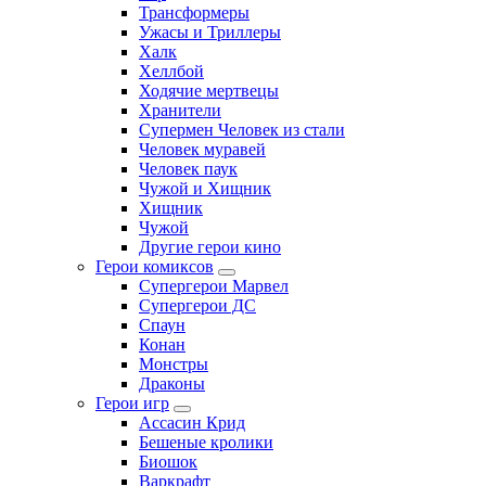
Трансформеры
Ужасы и Триллеры
Халк
Хеллбой
Ходячие мертвецы
Хранители
Супермен Человек из стали
Человек муравей
Человек паук
Чужой и Хищник
Хищник
Чужой
Другие герои кино
Герои комиксов
Супергерои Марвел
Супергерои ДС
Спаун
Конан
Монстры
Драконы
Герои игр
Ассасин Крид
Бешеные кролики
Биошок
Варкрафт