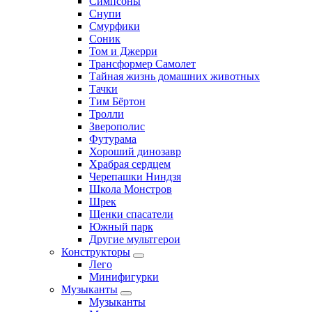
Симпсоны
Снупи
Смурфики
Соник
Том и Джерри
Трансформер Самолет
Тайная жизнь домашних животных
Тачки
Тим Бёртон
Тролли
Зверополис
Футурама
Хороший динозавр
Храбрая сердцем
Черепашки Ниндзя
Школа Монстров
Шрек
Щенки спасатели
Южный парк
Другие мультгерои
Конструкторы
Лего
Минифигурки
Музыканты
Музыканты