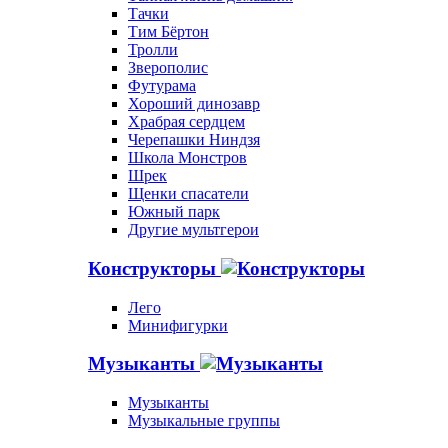
Тачки
Тим Бёртон
Тролли
Зверополис
Футурама
Хороший динозавр
Храбрая сердцем
Черепашки Ниндзя
Школа Монстров
Шрек
Щенки спасатели
Южный парк
Другие мультгерои
Конструкторы
Лего
Минифигурки
Музыканты
Музыканты
Музыкальные группы