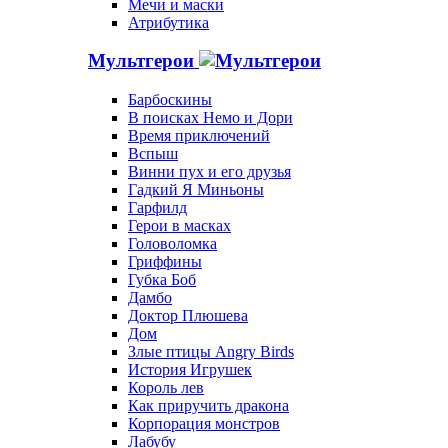
Мечи и маски
Атрибутика
Мультгерои
Барбоскины
В поисках Немо и Дори
Время приключений
Вспыш
Винни пух и его друзья
Гадкий Я Миньоны
Гарфилд
Герои в масках
Головоломка
Гриффины
Губка Боб
Дамбо
Доктор Плюшева
Дом
Злые птицы Angry Birds
История Игрушек
Король лев
Как приручить дракона
Корпорация монстров
Лабубу