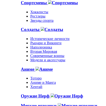
Спортсмены
Хоккеисты
Рестлеры
Звезды спорта
Солдаты
Исторические личности
Рыцари и Викинги
Наполеоника
Вторая Мировая
Современные воины
Модели и аксессуары
Аниме
Тоторо
Аниме и Манга
Хентай
Оружие Нерф
Мягкие игрушки