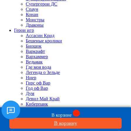
Супергерои ДС
Спаун
Конан
Монстры
Драконы
Герои игр
Ассасин Крид
Бешеные кролики
Биошок
Варкрафт
Вархаммер
Ведьмак
Где моя вода
Легенда о Зельде
Ниер
Гирс оф Вар
Год оф Вар
Дум
Девил Май Край
Киберпанк
Клэш оф Кланс
Маленькие кошмары
В корзине
Майнкрафт
В корзину
Марио
Масс Эффект