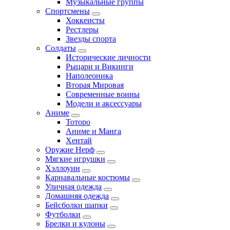
Музыкальные группы
Спортсмены
Хоккеисты
Рестлеры
Звезды спорта
Солдаты
Исторические личности
Рыцари и Викинги
Наполеоника
Вторая Мировая
Современные воины
Модели и аксессуары
Аниме
Тоторо
Аниме и Манга
Хентай
Оружие Нерф
Мягкие игрушки
Хэллоуин
Карнавальные костюмы
Уличная одежда
Домашняя одежда
Бейсболки шапки
Футболки
Брелки и кулоны