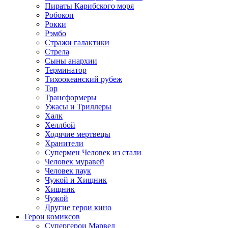
Пираты Карибского моря
Робокоп
Рокки
Рэмбо
Стражи галактики
Стрела
Сыны анархии
Терминатор
Тихоокеанский рубеж
Тор
Трансформеры
Ужасы и Триллеры
Халк
Хеллбой
Ходячие мертвецы
Хранители
Супермен Человек из стали
Человек муравей
Человек паук
Чужой и Хищник
Хищник
Чужой
Другие герои кино
Герои комиксов
Супергерои Марвел