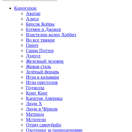
Киногерои
Аватар
Алиса
Бросок Кобры
Бэтмен и Джокер
Властелин колец Хоббит
Во все тяжкие
Гринч
Гарри Поттер
Дэдпул
Железный человек
Живая сталь
Зелёный фонарь
Игра в кальмара
Игра престолов
Годзилла
Кинг Конг
Капитан Америка
Люди X
Люди в Чёрном
Матрица
Мстители
Отряд самоубийц
Охотники за привидениями