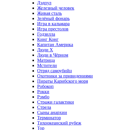
Дэдпул
Железный человек
Живая сталь
Зелёный фонарь
Игра в кальмара
Игра престолов
Годзилла
Кинг Конг
Капитан Америка
Люди X
Люди в Чёрном
Матрица
Мстители
Отряд самоубийц
Охотники за привидениями
Пираты Карибского моря
Робокоп
Рокки
Рэмбо
Стражи галактики
Стрела
Сыны анархии
Терминатор
Тихоокеанский рубеж
Тор