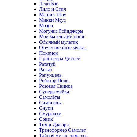
Леди Баг
Лило и Стич
Маппет Шоу
Микки Маус
Моана
Могучие Рейнджеры
Мой маленький пони
Обычный мультик
Отечественные мульт...
Покемон
Принцессы Дисней
Рататуй
Ральф
Рапунцель
Робокар Поли
Розовая Свинка
Суперсемейка
Самолёты
Симпсоны
Снупи
Смурфики
Соник
Том и Джерри
Трансформер Самолет
Тайная жизнь домашн...