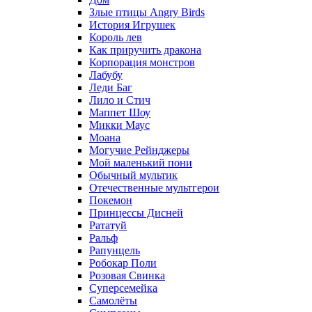
Злые птицы Angry Birds
История Игрушек
Король лев
Как приручить дракона
Корпорация монстров
Лабубу
Леди Баг
Лило и Стич
Маппет Шоу
Микки Маус
Моана
Могучие Рейнджеры
Мой маленький пони
Обычный мультик
Отечественные мультгерои
Покемон
Принцессы Дисней
Рататуй
Ральф
Рапунцель
Робокар Поли
Розовая Свинка
Суперсемейка
Самолёты