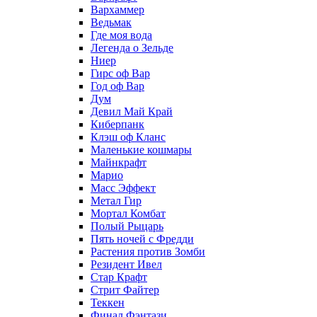
Вархаммер
Ведьмак
Где моя вода
Легенда о Зельде
Ниер
Гирс оф Вар
Год оф Вар
Дум
Девил Май Край
Киберпанк
Клэш оф Кланс
Маленькие кошмары
Майнкрафт
Марио
Масс Эффект
Метал Гир
Мортал Комбат
Полый Рыцарь
Пять ночей с Фредди
Растения против Зомби
Резидент Ивел
Стар Крафт
Стрит Файтер
Теккен
Финал Фэнтази