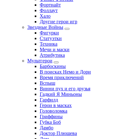
Фортнайт
Фоллаут
Хало
Другие герои игр
Звездные Войны
Фигурки
Статуэтки
Техника
Мечи и маски
Атрибутика
Мультгерои
Барбоскины
В поисках Немо и Дори
Время приключений
Вспыш
Винни пух и его друзья
Гадкий Я Миньоны
Гарфилд
Герои в масках
Головоломка
Гриффины
Губка Боб
Дамбо
Доктор Плюшева
Дом