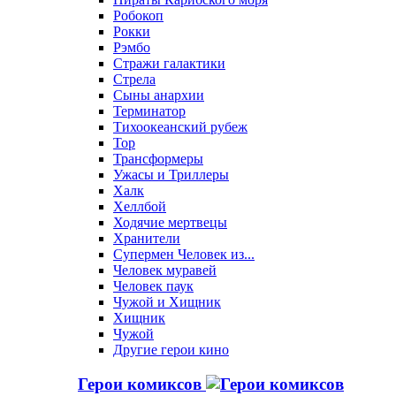
Робокоп
Рокки
Рэмбо
Стражи галактики
Стрела
Сыны анархии
Терминатор
Тихоокеанский рубеж
Тор
Трансформеры
Ужасы и Триллеры
Халк
Хеллбой
Ходячие мертвецы
Хранители
Супермен Человек из...
Человек муравей
Человек паук
Чужой и Хищник
Хищник
Чужой
Другие герои кино
Герои комиксов