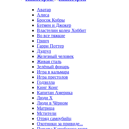
Аватар
Алиса
Бросок Кобры
Бэтмен и Джокер
Властелин колец Хоббит
Во все тяжкие
Гринч
Гарри Поттер
Дэдпул
Железный человек
Живая сталь
Зелёный фонарь
Игра в кальмара
Игра престолов
Годзилла
Кинг Конг
Капитан Америка
Люди X
Люди в Чёрном
Матрица
Мстители
Отряд самоубийц
Охотники за привиде...
Пираты Карибского моря