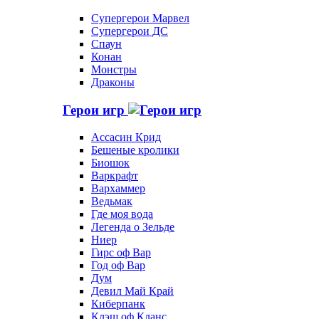
Супергерои Марвел
Супергерои ДС
Спаун
Конан
Монстры
Драконы
Герои игр
Ассасин Крид
Бешеные кролики
Биошок
Варкрафт
Вархаммер
Ведьмак
Где моя вода
Легенда о Зельде
Ниер
Гирс оф Вар
Год оф Вар
Дум
Девил Май Край
Киберпанк
Клэш оф Кланс