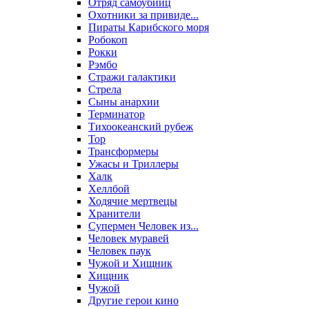
Отряд самоубийц
Охотники за привиде...
Пираты Карибского моря
Робокоп
Рокки
Рэмбо
Стражи галактики
Стрела
Сыны анархии
Терминатор
Тихоокеанский рубеж
Тор
Трансформеры
Ужасы и Триллеры
Халк
Хеллбой
Ходячие мертвецы
Хранители
Супермен Человек из...
Человек муравей
Человек паук
Чужой и Хищник
Хищник
Чужой
Другие герои кино