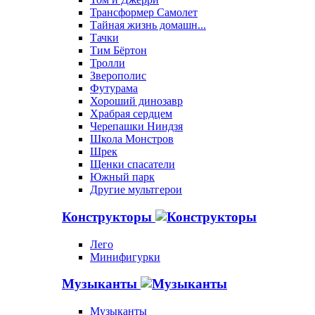
Трансформер Самолет
Тайная жизнь домашн...
Тачки
Тим Бёртон
Тролли
Зверополис
Футурама
Хороший динозавр
Храбрая сердцем
Черепашки Ниндзя
Школа Монстров
Шрек
Щенки спасатели
Южный парк
Другие мультгерои
Конструкторы
Лего
Минифигурки
Музыканты
Музыканты