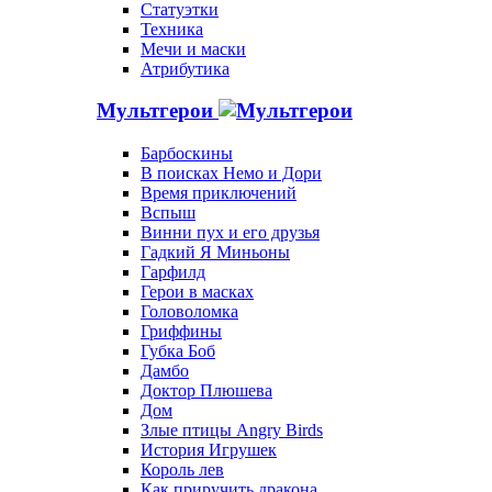
Статуэтки
Техника
Мечи и маски
Атрибутика
Мультгерои
Барбоскины
В поисках Немо и Дори
Время приключений
Вспыш
Винни пух и его друзья
Гадкий Я Миньоны
Гарфилд
Герои в масках
Головоломка
Гриффины
Губка Боб
Дамбо
Доктор Плюшева
Дом
Злые птицы Angry Birds
История Игрушек
Король лев
Как приручить дракона