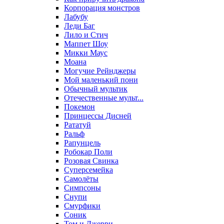
Корпорация монстров
Лабубу
Леди Баг
Лило и Стич
Маппет Шоу
Микки Маус
Моана
Могучие Рейнджеры
Мой маленький пони
Обычный мультик
Отечественные мульт...
Покемон
Принцессы Дисней
Рататуй
Ральф
Рапунцель
Робокар Поли
Розовая Свинка
Суперсемейка
Самолёты
Симпсоны
Снупи
Смурфики
Соник
Том и Джерри