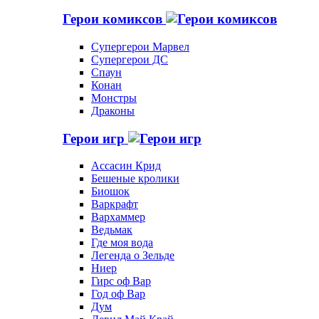
Герои комиксов
Супергерои Марвел
Супергерои ДС
Спаун
Конан
Монстры
Драконы
Герои игр
Ассасин Крид
Бешеные кролики
Биошок
Варкрафт
Вархаммер
Ведьмак
Где моя вода
Легенда о Зельде
Ниер
Гирс оф Вар
Год оф Вар
Дум