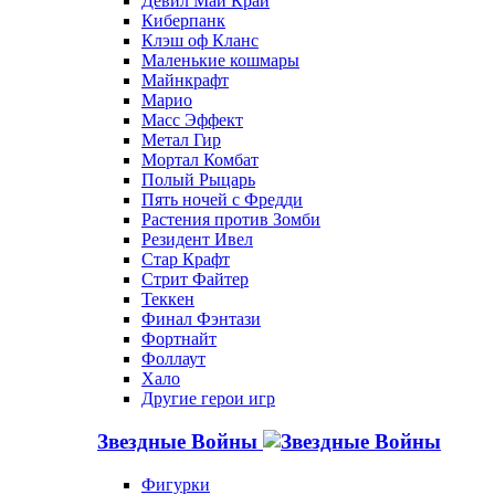
Девил Май Край
Киберпанк
Клэш оф Кланс
Маленькие кошмары
Майнкрафт
Марио
Масс Эффект
Метал Гир
Мортал Комбат
Полый Рыцарь
Пять ночей с Фредди
Растения против Зомби
Резидент Ивел
Стар Крафт
Стрит Файтер
Теккен
Финал Фэнтази
Фортнайт
Фоллаут
Хало
Другие герои игр
Звездные Войны
Фигурки