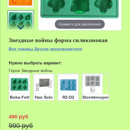
zoom
Нажмите для увеличения
Звездные войны форма силиконовая
Все товары Другие производители
Нужно выбрать вариант:
Герои Звездные войны
Boba Fett
Han Solo
R2-D2
Stormtrooper
490 руб
990 руб