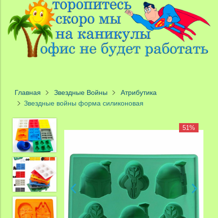
Главная
Звездные Войны
Атрибутика
Звездные войны форма силиконовая
51%
51%