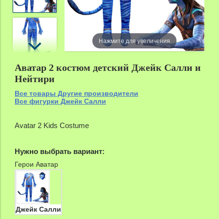
zoom
Нажмите для увеличения
Аватар 2 костюм детский Джейк Салли и
Нейтири
Все товары Другие производители
Все фигурки Джейк Салли
Avatar 2 Kids Costume
Нужно выбрать вариант:
Герои Аватар
Джейк Салли