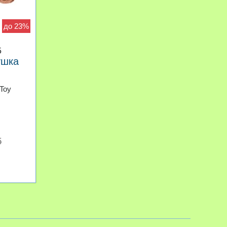
до 23%
5
ушка
 Toy
б