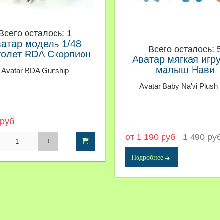
Всего осталось: 1
атар модель 1/48
Всего осталось: 
толет RDA Скорпион
Аватар мягкая игр
малыш Нави
Avatar RDA Gunship
Avatar Baby Na'vi Plush
 руб
от 1 190 руб
1 490 ру
Подробнее