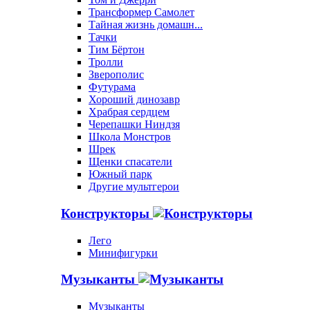
Трансформер Самолет
Тайная жизнь домашн...
Тачки
Тим Бёртон
Тролли
Зверополис
Футурама
Хороший динозавр
Храбрая сердцем
Черепашки Ниндзя
Школа Монстров
Шрек
Щенки спасатели
Южный парк
Другие мультгерои
Конструкторы
Лего
Минифигурки
Музыканты
Музыканты