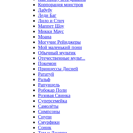
Корпорация монстров
Лабубу
Леди Баг
Лило и Стич
Маппет Шоу
Микки Маус
Моана
Могучие Рейнджеры
Мой маленький пони
Обычный мультик
Отечественные мульт...
Покемон
Принцессы Дисней
Рататуй
Ральф
Рапунцель
Робокар Поли
Розовая Свинка
Суперсемейка
Самолёты
Симпсоны
Снупи
Смурфики
Соник
Том и Джерри