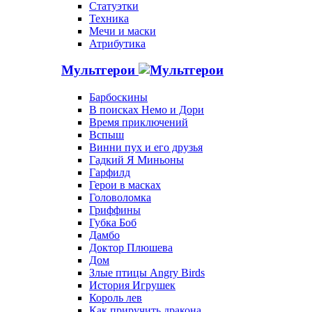
Статуэтки
Техника
Мечи и маски
Атрибутика
Мультгерои
Барбоскины
В поисках Немо и Дори
Время приключений
Вспыш
Винни пух и его друзья
Гадкий Я Миньоны
Гарфилд
Герои в масках
Головоломка
Гриффины
Губка Боб
Дамбо
Доктор Плюшева
Дом
Злые птицы Angry Birds
История Игрушек
Король лев
Как приручить дракона