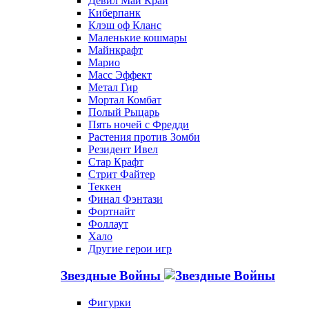
Девил Май Край
Киберпанк
Клэш оф Кланс
Маленькие кошмары
Майнкрафт
Марио
Масс Эффект
Метал Гир
Мортал Комбат
Полый Рыцарь
Пять ночей с Фредди
Растения против Зомби
Резидент Ивел
Стар Крафт
Стрит Файтер
Теккен
Финал Фэнтази
Фортнайт
Фоллаут
Хало
Другие герои игр
Звездные Войны
Фигурки