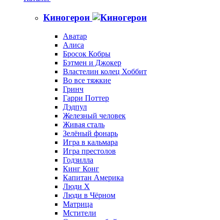
Киногерои
Аватар
Алиса
Бросок Кобры
Бэтмен и Джокер
Властелин колец Хоббит
Во все тяжкие
Гринч
Гарри Поттер
Дэдпул
Железный человек
Живая сталь
Зелёный фонарь
Игра в кальмара
Игра престолов
Годзилла
Кинг Конг
Капитан Америка
Люди X
Люди в Чёрном
Матрица
Мстители