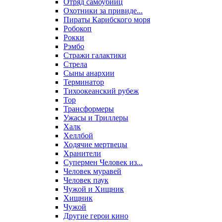
Отряд самоубийц
Охотники за привиде...
Пираты Карибского моря
Робокоп
Рокки
Рэмбо
Стражи галактики
Стрела
Сыны анархии
Терминатор
Тихоокеанский рубеж
Тор
Трансформеры
Ужасы и Триллеры
Халк
Хеллбой
Ходячие мертвецы
Хранители
Супермен Человек из...
Человек муравей
Человек паук
Чужой и Хищник
Хищник
Чужой
Другие герои кино