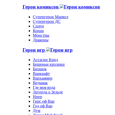
Герои комиксов
Супергерои Марвел
Супергерои ДС
Спаун
Конан
Монстры
Драконы
Герои игр
Ассасин Крид
Бешеные кролики
Биошок
Варкрафт
Вархаммер
Ведьмак
Где моя вода
Легенда о Зельде
Ниер
Гирс оф Вар
Год оф Вар
Дум