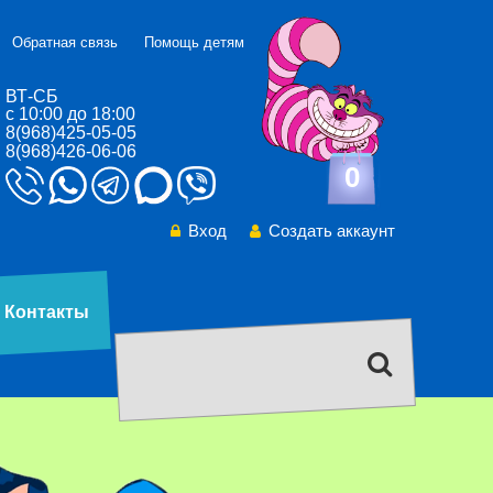
Обратная связь
Помощь детям
ВТ-СБ
с 10:00 до 18:00
8(968)425-05-05
8(968)426-06-06
0
Вход
Создать аккаунт
Контакты