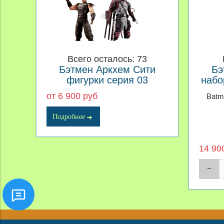
Всего осталось: 73
Бэтмен Аркхем Cити
Бэ
фигурки серия 03
набо
от 6 900 руб
Batm
Подробнее
14 90