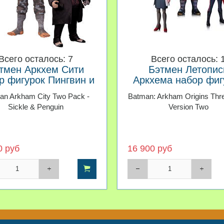
Всего осталось: 7
Всего осталось: 
тмен Аркхем Cити
Бэтмен Летопис
р фигурок Пингвин и
Аркхема набор фиг
Серп
Шива Электрошо
an Arkham City Two Pack -
Batman: Arkham Origins Thr
доктор Харлин Кви
Sickle & Penguin
Version Two
0 руб
16 900 руб