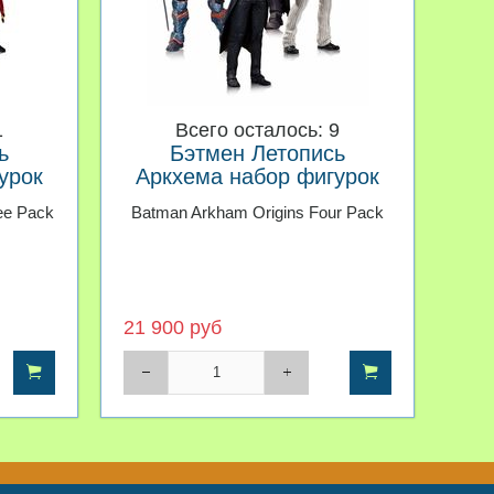
1
Всего осталось: 9
ь
Бэтмен Летопись
урок
Аркхема набор фигурок
кер
ee Pack
Batman Arkham Origins Four Pack
нзель
21 900 руб