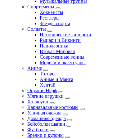
Музыкальные группы
Спортсмены
Хоккеисты
Рестлеры
Звезды спорта
Солдаты
Исторические личности
Рыцари и Викинги
Наполеоника
Вторая Мировая
Современные воины
Модели и аксессуары
Аниме
Тоторо
Аниме и Манга
Хентай
Оружие Нерф
Мягкие игрушки
Хэллоуин
Карнавальные костюмы
Уличная одежда
Домашняя одежда
Бейсболки шапки
Футболки
Брелки и кулоны