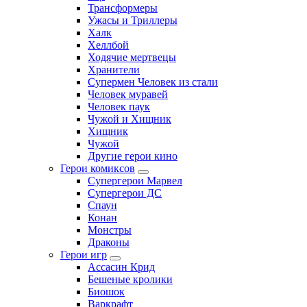
Трансформеры
Ужасы и Триллеры
Халк
Хеллбой
Ходячие мертвецы
Хранители
Супермен Человек из стали
Человек муравей
Человек паук
Чужой и Хищник
Хищник
Чужой
Другие герои кино
Герои комиксов
Супергерои Марвел
Супергерои ДС
Спаун
Конан
Монстры
Драконы
Герои игр
Ассасин Крид
Бешеные кролики
Биошок
Варкрафт