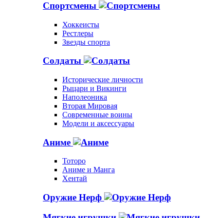
Спортсмены
Хоккеисты
Рестлеры
Звезды спорта
Солдаты
Исторические личности
Рыцари и Викинги
Наполеоника
Вторая Мировая
Современные воины
Модели и аксессуары
Аниме
Тоторо
Аниме и Манга
Хентай
Оружие Нерф
Мягкие игрушки