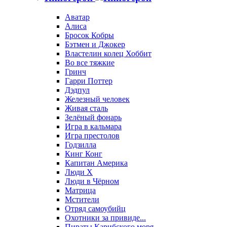
Аватар
Алиса
Бросок Кобры
Бэтмен и Джокер
Властелин колец Хоббит
Во все тяжкие
Гринч
Гарри Поттер
Дэдпул
Железный человек
Живая сталь
Зелёный фонарь
Игра в кальмара
Игра престолов
Годзилла
Кинг Конг
Капитан Америка
Люди X
Люди в Чёрном
Матрица
Мстители
Отряд самоубийц
Охотники за привиде...
Пираты Карибского моря