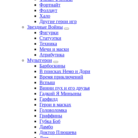
Фортнайт
Фоллаут
Хало
Другие герои игр
Звездные Войны
Фигурки
Статуэтки
Техника
Мечи и маски
Атрибутика
Мультгерои
Барбоскины
В поисках Немо и Дори
Время приключений
Вспыш
Винни пух и его друзья
Гадкий Я Миньоны
Гарфилд
Герои в масках
Головоломка
Гриффины
Губка Боб
Дамбо
Доктор Плюшева
Дом