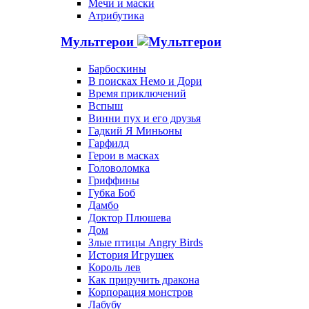
Мечи и маски
Атрибутика
Мультгерои
Барбоскины
В поисках Немо и Дори
Время приключений
Вспыш
Винни пух и его друзья
Гадкий Я Миньоны
Гарфилд
Герои в масках
Головоломка
Гриффины
Губка Боб
Дамбо
Доктор Плюшева
Дом
Злые птицы Angry Birds
История Игрушек
Король лев
Как приручить дракона
Корпорация монстров
Лабубу