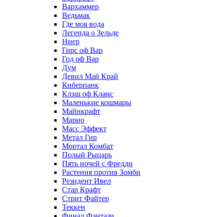
Вархаммер
Ведьмак
Где моя вода
Легенда о Зельде
Ниер
Гирс оф Вар
Год оф Вар
Дум
Девил Май Край
Киберпанк
Клэш оф Кланс
Маленькие кошмары
Майнкрафт
Марио
Масс Эффект
Метал Гир
Мортал Комбат
Полый Рыцарь
Пять ночей с Фредди
Растения против Зомби
Резидент Ивел
Стар Крафт
Стрит Файтер
Теккен
Финал Фэнтази