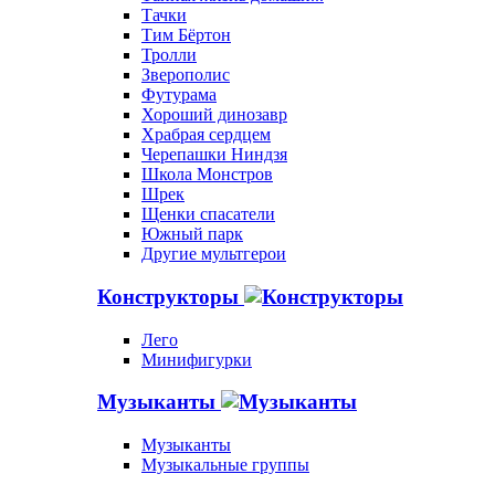
Тачки
Тим Бёртон
Тролли
Зверополис
Футурама
Хороший динозавр
Храбрая сердцем
Черепашки Ниндзя
Школа Монстров
Шрек
Щенки спасатели
Южный парк
Другие мультгерои
Конструкторы
Лего
Минифигурки
Музыканты
Музыканты
Музыкальные группы