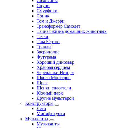
Симпсоны
Снупи
Смурфики
Соник
Том и Джерри
Трансформер Самолет
Тайная жизнь домашних животных
Тачки
Тим Бёртон
Тролли
Зверополис
Футурама
Хороший динозавр
Храбрая сердцем
Черепашки Ниндзя
Школа Монстров
Шрек
Щенки спасатели
Южный парк
Другие мультгерои
Конструкторы
Лего
Минифигурки
Музыканты
Музыканты