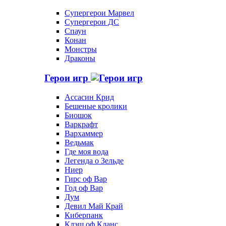
Супергерои Марвел
Супергерои ДС
Спаун
Конан
Монстры
Драконы
Герои игр
Ассасин Крид
Бешеные кролики
Биошок
Варкрафт
Вархаммер
Ведьмак
Где моя вода
Легенда о Зельде
Ниер
Гирс оф Вар
Год оф Вар
Дум
Девил Май Край
Киберпанк
Клэш оф Кланс