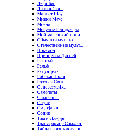
Леди Баг
Лило и Стич
Маппет Шоу
Микки Маус
Моана
Могучие Рейнджеры
Мой маленький пони
Обычный мультик
Отечественные мульт...
Покемон
Принцессы Дисней
Рататуй
Ральф
Рапунцель
Робокар Поли
Розовая Свинка
Суперсемейка
Самолёты
Симпсоны
Снупи
Смурфики
Соник
Том и Джерри
Трансформер Самолет
Тайная жизнь домашн...