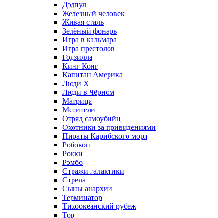
Дэдпул
Железный человек
Живая сталь
Зелёный фонарь
Игра в кальмара
Игра престолов
Годзилла
Кинг Конг
Капитан Америка
Люди X
Люди в Чёрном
Матрица
Мстители
Отряд самоубийц
Охотники за привидениями
Пираты Карибского моря
Робокоп
Рокки
Рэмбо
Стражи галактики
Стрела
Сыны анархии
Терминатор
Тихоокеанский рубеж
Тор