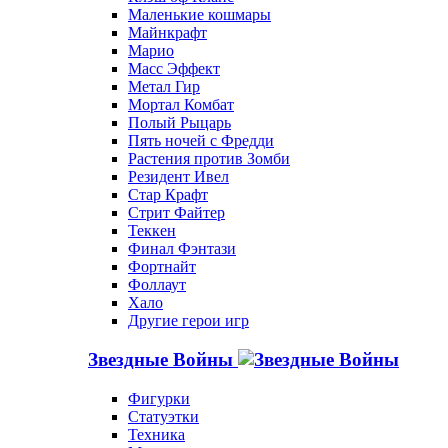
Маленькие кошмары
Майнкрафт
Марио
Масс Эффект
Метал Гир
Мортал Комбат
Полый Рыцарь
Пять ночей с Фредди
Растения против Зомби
Резидент Ивел
Стар Крафт
Стрит Файтер
Теккен
Финал Фэнтази
Фортнайт
Фоллаут
Хало
Другие герои игр
Звездные Войны
Фигурки
Статуэтки
Техника