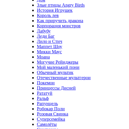
Злые птицы Angry Birds
История Игрушек
Король лев
Как приручить дракона
Корпорация монстров
Лабубу
Леди Баг
Лило и Стич
Маппет Шоу
Микки Маус
Моана
Могучие Рейнджеры
Мой маленький пони
Обычный мультик
Отечественные мультгерои
Покемон
Принцессы Дисней
Рататуй
Ральф
Рапунцель
Робокар Поли
Розовая Свинка
Суперсемейка
Самолёты