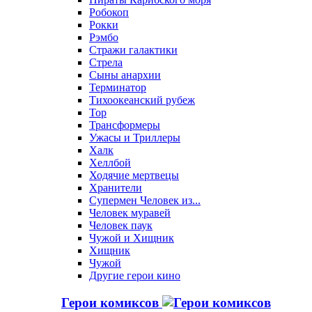
Робокоп
Рокки
Рэмбо
Стражи галактики
Стрела
Сыны анархии
Терминатор
Тихоокеанский рубеж
Тор
Трансформеры
Ужасы и Триллеры
Халк
Хеллбой
Ходячие мертвецы
Хранители
Супермен Человек из...
Человек муравей
Человек паук
Чужой и Хищник
Хищник
Чужой
Другие герои кино
Герои комиксов