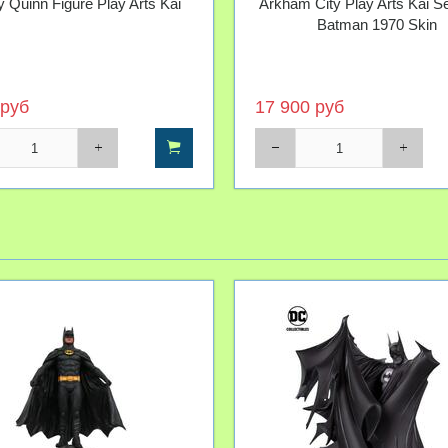
y Quinn Figure Play Arts Kai
Arkham City Play Arts Kai Se
Batman 1970 Skin
 руб
17 900 руб