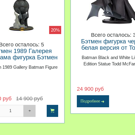
20%
Всего осталось: 
Бэтмен фигурка че
Всего осталось: 5
белая версия от Т
тмен 1989 Галерея
Макфарлейна
ама фигурка Бэтмен
Batman Black and White Li
Edition Statue Todd McFa
 1989 Gallery Batman Figure
24 900 руб
0 руб
14 900 руб
Подробнее