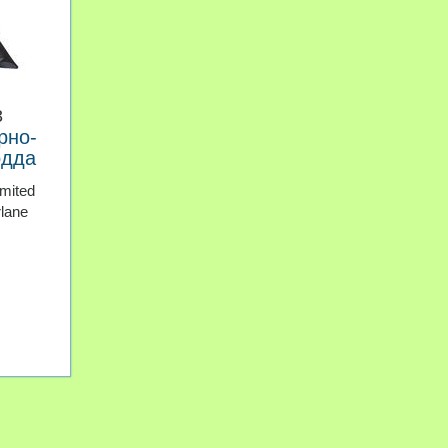
3
рно-
одда
mited
rlane