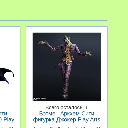
1
Всего осталось: 1
ити
Бэтмен Аркхем Сити
 Play
фигурка Джокер Play Arts
Kai