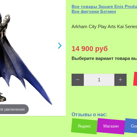
Все товары Square Enix Produ
Все фигурки Бэтмен
Arkham City Play Arts Kai Seri
14 900 руб
Выберите вариант товара в
ля увеличения
Наведите д
Отзывы о нас:
Яндекс
Магазин
Go