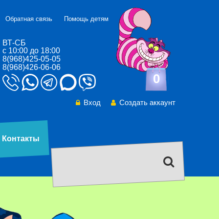
Обратная связь
Помощь детям
ВТ-СБ
с 10:00 до 18:00
8(968)425-05-05
8(968)426-06-06
0
Вход
Создать аккаунт
Контакты