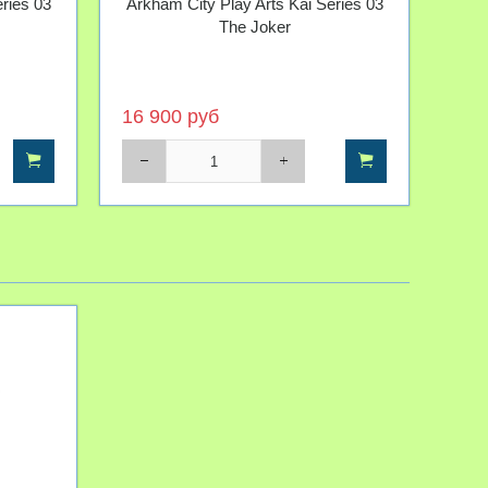
ries 03
Arkham City Play Arts Kai Series 03
The Joker
16 900 руб