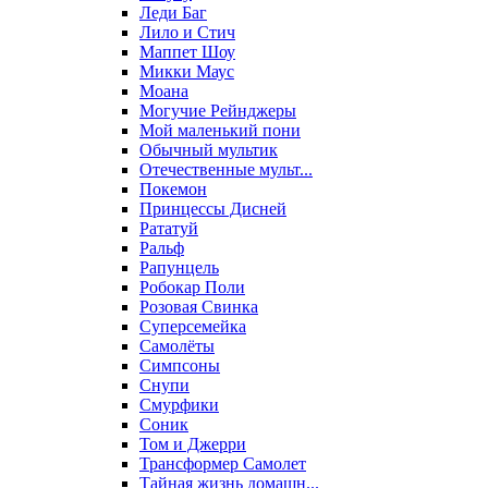
Леди Баг
Лило и Стич
Маппет Шоу
Микки Маус
Моана
Могучие Рейнджеры
Мой маленький пони
Обычный мультик
Отечественные мульт...
Покемон
Принцессы Дисней
Рататуй
Ральф
Рапунцель
Робокар Поли
Розовая Свинка
Суперсемейка
Самолёты
Симпсоны
Снупи
Смурфики
Соник
Том и Джерри
Трансформер Самолет
Тайная жизнь домашн...