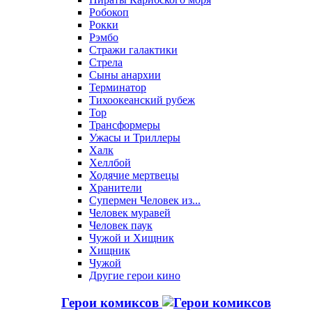
Робокоп
Рокки
Рэмбо
Стражи галактики
Стрела
Сыны анархии
Терминатор
Тихоокеанский рубеж
Тор
Трансформеры
Ужасы и Триллеры
Халк
Хеллбой
Ходячие мертвецы
Хранители
Супермен Человек из...
Человек муравей
Человек паук
Чужой и Хищник
Хищник
Чужой
Другие герои кино
Герои комиксов