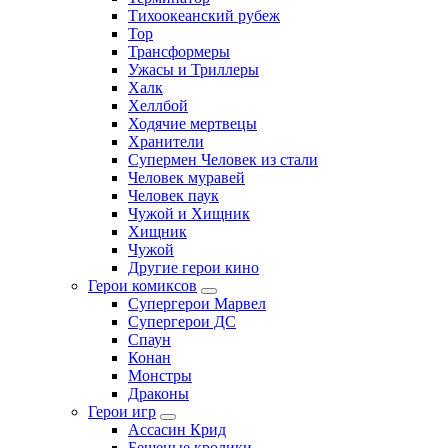
Тихоокеанский рубеж
Тор
Трансформеры
Ужасы и Триллеры
Халк
Хеллбой
Ходячие мертвецы
Хранители
Супермен Человек из стали
Человек муравей
Человек паук
Чужой и Хищник
Хищник
Чужой
Другие герои кино
Герои комиксов
Супергерои Марвел
Супергерои ДС
Спаун
Конан
Монстры
Драконы
Герои игр
Ассасин Крид
Бешеные кролики