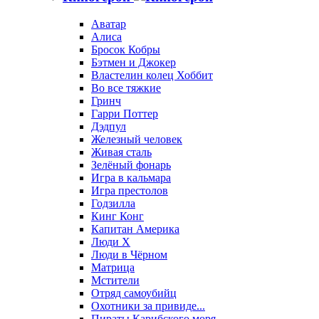
Аватар
Алиса
Бросок Кобры
Бэтмен и Джокер
Властелин колец Хоббит
Во все тяжкие
Гринч
Гарри Поттер
Дэдпул
Железный человек
Живая сталь
Зелёный фонарь
Игра в кальмара
Игра престолов
Годзилла
Кинг Конг
Капитан Америка
Люди X
Люди в Чёрном
Матрица
Мстители
Отряд самоубийц
Охотники за привиде...
Пираты Карибского моря