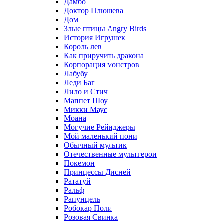
Дамбо
Доктор Плюшева
Дом
Злые птицы Angry Birds
История Игрушек
Король лев
Как приручить дракона
Корпорация монстров
Лабубу
Леди Баг
Лило и Стич
Маппет Шоу
Микки Маус
Моана
Могучие Рейнджеры
Мой маленький пони
Обычный мультик
Отечественные мультгерои
Покемон
Принцессы Дисней
Рататуй
Ральф
Рапунцель
Робокар Поли
Розовая Свинка