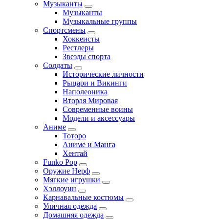
Музыканты
Музыканты
Музыкальные группы
Спортсмены
Хоккеисты
Рестлеры
Звезды спорта
Солдаты
Исторические личности
Рыцари и Викинги
Наполеоника
Вторая Мировая
Современные воины
Модели и аксессуары
Аниме
Тоторо
Аниме и Манга
Хентай
Funko Pop
Оружие Нерф
Мягкие игрушки
Хэллоуин
Карнавальные костюмы
Уличная одежда
Домашняя одежда