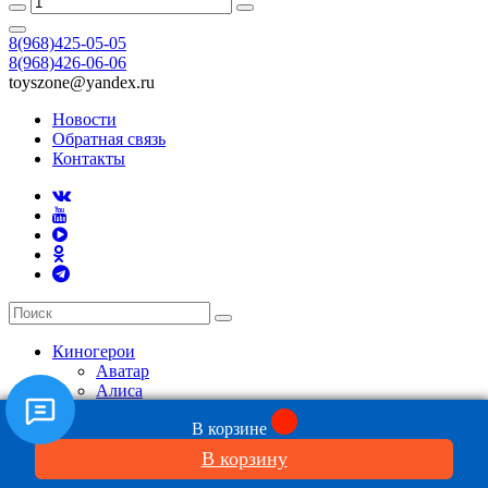
8(968)425-05-05
8(968)426-06-06
toyszone@yandex.ru
Новости
Обратная связь
Контакты
Киногерои
Аватар
Алиса
Бросок Кобры
В корзине
Бэтмен и Джокер
Властелин колец Хоббит
В корзину
Во все тяжкие