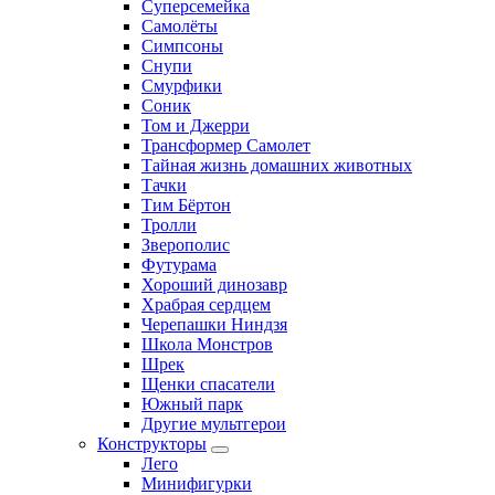
Суперсемейка
Самолёты
Симпсоны
Снупи
Смурфики
Соник
Том и Джерри
Трансформер Самолет
Тайная жизнь домашних животных
Тачки
Тим Бёртон
Тролли
Зверополис
Футурама
Хороший динозавр
Храбрая сердцем
Черепашки Ниндзя
Школа Монстров
Шрек
Щенки спасатели
Южный парк
Другие мультгерои
Конструкторы
Лего
Минифигурки