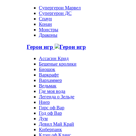
Супергерои Марвел
Супергерои ДС
Спаун
Конан
Монстры
Драконы
Герои игр
Ассасин Крид
Бешеные кролики
Биошок
Варкрафт
Вархаммер
Ведьмак
Где моя вода
Легенда о Зельде
Ниер
Гирс оф Вар
Год оф Вар
Дум
Девил Май Край
Киберпанк
Клэш оф Кланс