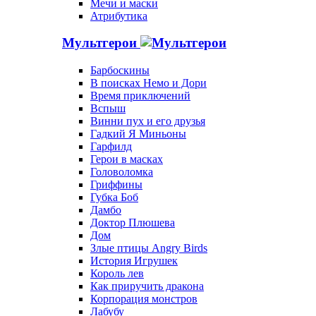
Мечи и маски
Атрибутика
Мультгерои
Барбоскины
В поисках Немо и Дори
Время приключений
Вспыш
Винни пух и его друзья
Гадкий Я Миньоны
Гарфилд
Герои в масках
Головоломка
Гриффины
Губка Боб
Дамбо
Доктор Плюшева
Дом
Злые птицы Angry Birds
История Игрушек
Король лев
Как приручить дракона
Корпорация монстров
Лабубу