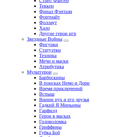
Стрит Файтер
Теккен
Финал Фэнтази
Фортнайт
Фоллаут
Хало
Другие герои игр
Звездные Войны
Фигурки
Статуэтки
Техника
Мечи и маски
Атрибутика
Мультгерои
Барбоскины
В поисках Немо и Дори
Время приключений
Вспыш
Винни пух и его друзья
Гадкий Я Миньоны
Гарфилд
Герои в масках
Головоломка
Гриффины
Губка Боб