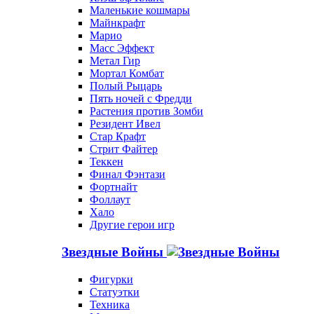
Маленькие кошмары
Майнкрафт
Марио
Масс Эффект
Метал Гир
Мортал Комбат
Полый Рыцарь
Пять ночей с Фредди
Растения против Зомби
Резидент Ивел
Стар Крафт
Стрит Файтер
Теккен
Финал Фэнтази
Фортнайт
Фоллаут
Хало
Другие герои игр
Звездные Войны
Фигурки
Статуэтки
Техника