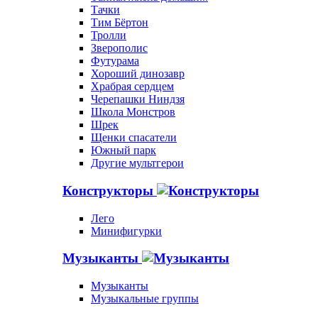
Тачки
Тим Бёртон
Тролли
Зверополис
Футурама
Хороший динозавр
Храбрая сердцем
Черепашки Ниндзя
Школа Монстров
Шрек
Щенки спасатели
Южный парк
Другие мультгерои
Конструкторы
Лего
Минифигурки
Музыканты
Музыканты
Музыкальные группы