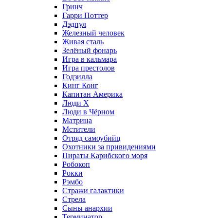
Гринч
Гарри Поттер
Дэдпул
Железный человек
Живая сталь
Зелёный фонарь
Игра в кальмара
Игра престолов
Годзилла
Кинг Конг
Капитан Америка
Люди X
Люди в Чёрном
Матрица
Мстители
Отряд самоубийц
Охотники за привидениями
Пираты Карибского моря
Робокоп
Рокки
Рэмбо
Стражи галактики
Стрела
Сыны анархии
Терминатор