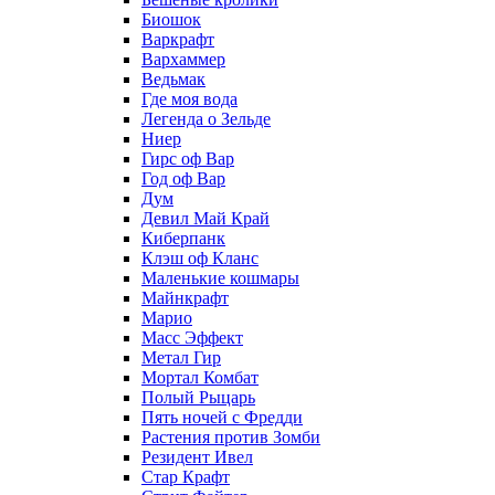
Биошок
Варкрафт
Вархаммер
Ведьмак
Где моя вода
Легенда о Зельде
Ниер
Гирс оф Вар
Год оф Вар
Дум
Девил Май Край
Киберпанк
Клэш оф Кланс
Маленькие кошмары
Майнкрафт
Марио
Масс Эффект
Метал Гир
Мортал Комбат
Полый Рыцарь
Пять ночей с Фредди
Растения против Зомби
Резидент Ивел
Стар Крафт