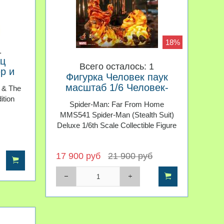
18%
1
ц
Всего осталось: 1
р и
Фигурка Человек паук
масштаб 1/6 Человек-
 & The
паук Вдали от дома Hot
ition
Spider-Man: Far From Home
Toys Deluxe Version
MMS541 Spider-Man (Stealth Suit)
Deluxe 1/6th Scale Collectible Figure
17 900 руб
21 900 руб