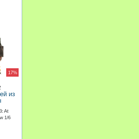
17%
2
ей из
ы
 краю
: At
w 1/6