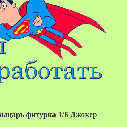
ыцарь фигурка 1/6 Джокер
товар отсутствует