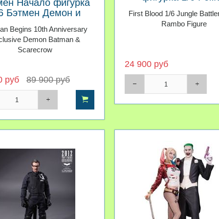
мен Начало фигурка
6 Бэтмен Демон и
First Blood 1/6 Jungle Battl
угало Эксклюзив
Rambo Figure
an Begins 10th Anniversary
clusive Demon Batman &
Scarecrow
24 900 руб
0 руб
89 900 руб