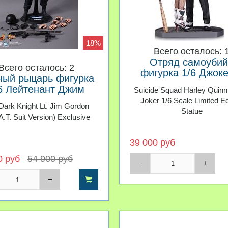
18%
Всего осталось: 
Отряд самоубий
Всего осталось: 2
фигурка 1/6 Джоке
ный рыцарь фигурка
Харли Квинн
6 Лейтенант Джим
Suicide Squad Harley Quinn
Гордон Exclusive
Joker 1/6 Scale Limited Ed
Dark Knight Lt. Jim Gordon
Statue
.T. Suit Version) Exclusive
39 000 руб
0 руб
54 900 руб