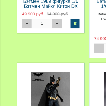
Бэтмен 1989 фигурка 1/6
Бэт
Бэтмен Майкл Китон DX
1/
П
49 900 руб
64 900 руб
Batm
Ex
74 90