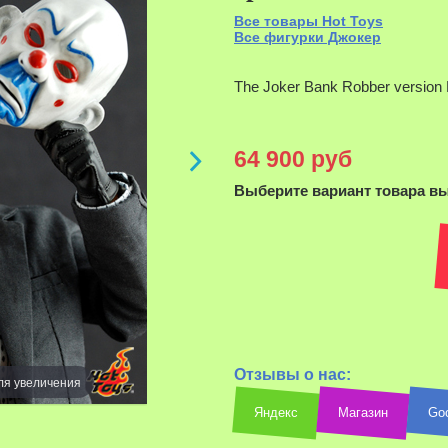
Все товары Hot Toys
Все фигурки Джокер
Н
The Joker Bank Robber version 
увел
64 900 руб
Выберите вариант товара в
Отзывы о нас:
ля увеличения
Яндекс
Магазин
Go