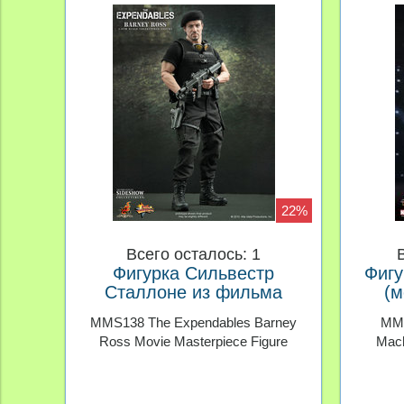
22%
Всего осталось: 1
Фигурка Сильвестр
Фигу
Сталлоне из фильма
(м
Неудержимые Hot Toys
Желе
MMS138 The Expendables Barney
MMS
Ross Movie Masterpiece Figure
Mach