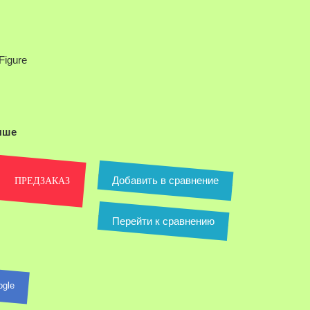
аведите
для
Figure
ичения
ыше
Добавить в сравнение
ПРЕДЗАКАЗ
Перейти к сравнению
Наведите д
ogle