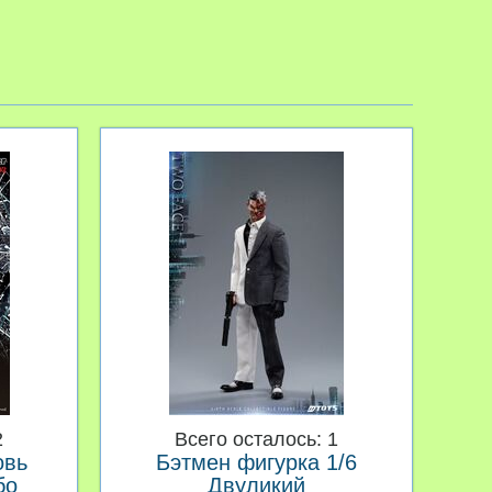
2
Всего осталось: 1
овь
Бэтмен фигурка 1/6
бо
Двуликий