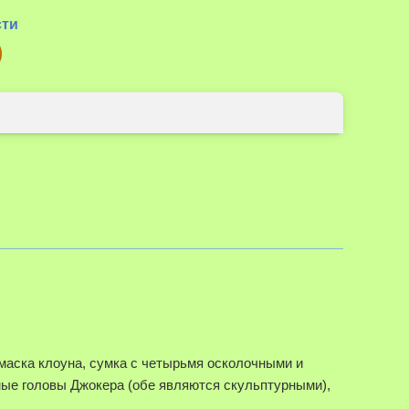
сти
 маска клоуна, сумка с четырьмя осколочными и
мые головы Джокера (обе являются скульптурными),