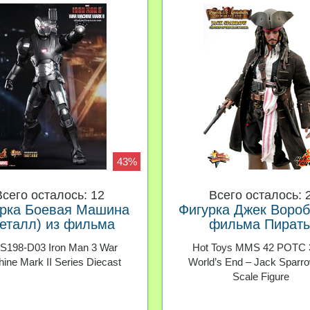
43%
Всего осталось: 12
Всего осталось: 
рка Боевая Машина
Фигурка Джек Вороб
еталл) из фильма
фильма Пират
зный человек 3 Hot
Карибского моря На
198-D03 Iron Man 3 War
Hot Toys MMS 42 POTC 3
Toys 1/6
света Hot Toys
ine Mark II Series Diecast
World’s End – Jack Sparro
Scale Figure