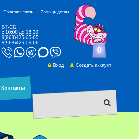
Обратная связь
Помощь детям
ВТ-СБ
с 10:00 до 18:00
8(968)425-05-05
8(968)426-06-06
0
Вход
Создать аккаунт
Контакты