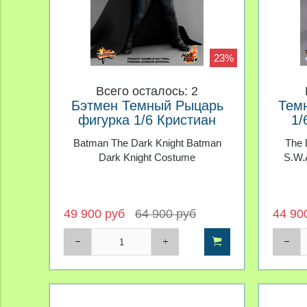
23%
Всего осталось: 2
Бэтмен Темный Рыцарь
Тем
фигурка 1/6 Кристиан
1/
Бейл
Batman The Dark Knight Batman
The 
Dark Knight Costume
S.W.A
49 900 руб
64 900 руб
44 90