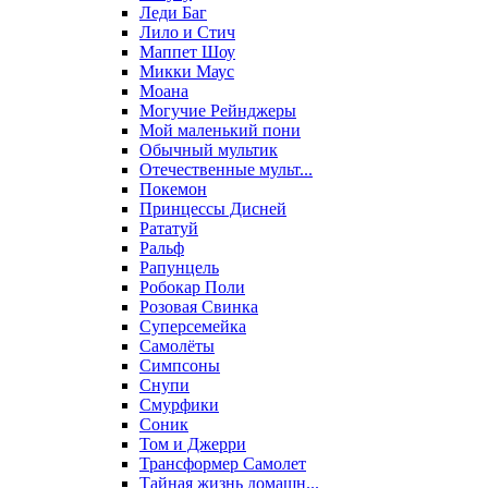
Леди Баг
Лило и Стич
Маппет Шоу
Микки Маус
Моана
Могучие Рейнджеры
Мой маленький пони
Обычный мультик
Отечественные мульт...
Покемон
Принцессы Дисней
Рататуй
Ральф
Рапунцель
Робокар Поли
Розовая Свинка
Суперсемейка
Самолёты
Симпсоны
Снупи
Смурфики
Соник
Том и Джерри
Трансформер Самолет
Тайная жизнь домашн...