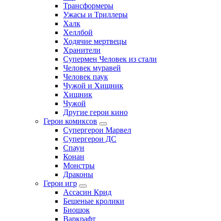
Трансформеры
Ужасы и Триллеры
Халк
Хеллбой
Ходячие мертвецы
Хранители
Супермен Человек из стали
Человек муравей
Человек паук
Чужой и Хищник
Хищник
Чужой
Другие герои кино
Герои комиксов
Супергерои Марвел
Супергерои ДС
Спаун
Конан
Монстры
Драконы
Герои игр
Ассасин Крид
Бешеные кролики
Биошок
Варкрафт