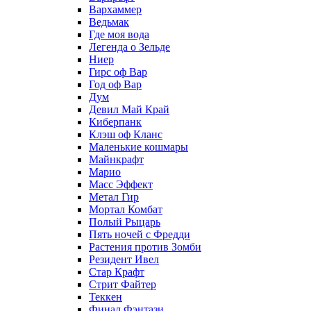
Вархаммер
Ведьмак
Где моя вода
Легенда о Зельде
Ниер
Гирс оф Вар
Год оф Вар
Дум
Девил Май Край
Киберпанк
Клэш оф Кланс
Маленькие кошмары
Майнкрафт
Марио
Масс Эффект
Метал Гир
Мортал Комбат
Полый Рыцарь
Пять ночей с Фредди
Растения против Зомби
Резидент Ивел
Стар Крафт
Стрит Файтер
Теккен
Финал Фэнтази