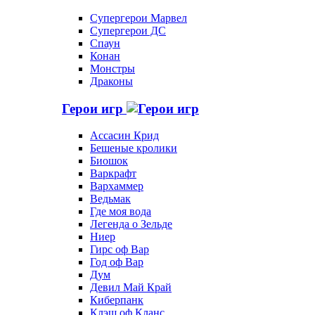
Супергерои Марвел
Супергерои ДС
Спаун
Конан
Монстры
Драконы
Герои игр
Ассасин Крид
Бешеные кролики
Биошок
Варкрафт
Вархаммер
Ведьмак
Где моя вода
Легенда о Зельде
Ниер
Гирс оф Вар
Год оф Вар
Дум
Девил Май Край
Киберпанк
Клэш оф Кланс