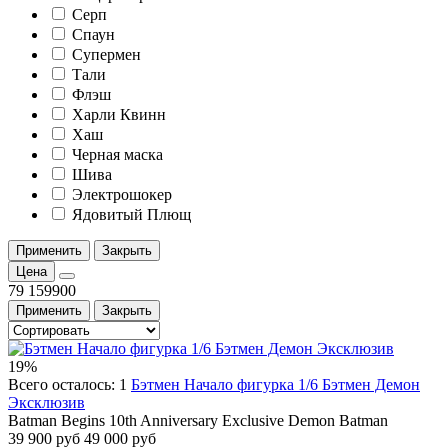
Серп
Спаун
Супермен
Тали
Флэш
Харли Квинн
Хаш
Черная маска
Шива
Электрошокер
Ядовитый Плющ
Применить
Закрыть
Цена
79
159900
Применить
Закрыть
19%
Всего осталось: 1
Бэтмен Начало фигурка 1/6 Бэтмен Демон
Эксклюзив
Batman Begins 10th Anniversary Exclusive Demon Batman
39 900 руб
49 000 руб