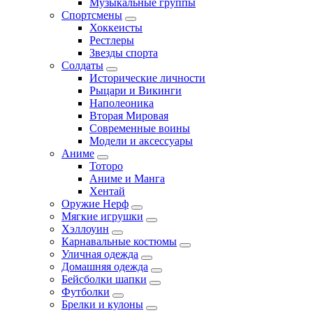
Музыкальные группы
Спортсмены
Хоккеисты
Рестлеры
Звезды спорта
Солдаты
Исторические личности
Рыцари и Викинги
Наполеоника
Вторая Мировая
Современные воины
Модели и аксессуары
Аниме
Тоторо
Аниме и Манга
Хентай
Оружие Нерф
Мягкие игрушки
Хэллоуин
Карнавальные костюмы
Уличная одежда
Домашняя одежда
Бейсболки шапки
Футболки
Брелки и кулоны