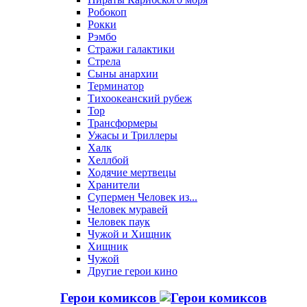
Робокоп
Рокки
Рэмбо
Стражи галактики
Стрела
Сыны анархии
Терминатор
Тихоокеанский рубеж
Тор
Трансформеры
Ужасы и Триллеры
Халк
Хеллбой
Ходячие мертвецы
Хранители
Супермен Человек из...
Человек муравей
Человек паук
Чужой и Хищник
Хищник
Чужой
Другие герои кино
Герои комиксов