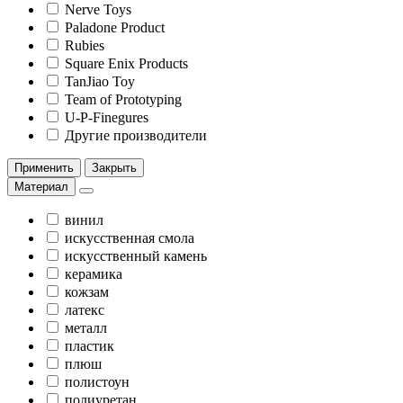
Nerve Toys
Paladone Product
Rubies
Square Enix Products
TanJiao Toy
Team of Prototyping
U-P-Finegures
Другие производители
Применить
Закрыть
Материал
винил
искусственная смола
искусственный камень
керамика
кожзам
латекс
металл
пластик
плюш
полистоун
полиуретан