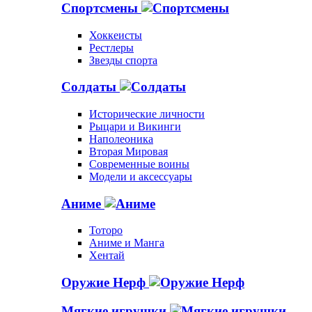
Спортсмены
Хоккеисты
Рестлеры
Звезды спорта
Солдаты
Исторические личности
Рыцари и Викинги
Наполеоника
Вторая Мировая
Современные воины
Модели и аксессуары
Аниме
Тоторо
Аниме и Манга
Хентай
Оружие Нерф
Мягкие игрушки