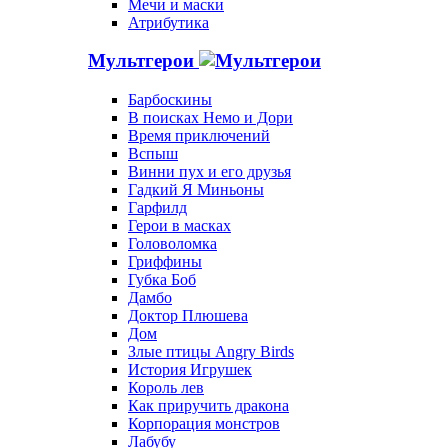
Мечи и маски
Атрибутика
Мультгерои
Барбоскины
В поисках Немо и Дори
Время приключений
Вспыш
Винни пух и его друзья
Гадкий Я Миньоны
Гарфилд
Герои в масках
Головоломка
Гриффины
Губка Боб
Дамбо
Доктор Плюшева
Дом
Злые птицы Angry Birds
История Игрушек
Король лев
Как приручить дракона
Корпорация монстров
Лабубу