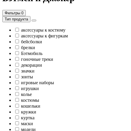
Фильтры
0
Тип продукта
аксессуары к костюму
аксессуары к фигуркам
бейсболки
брелки
Бэтмобиль
гоночные треки
декорации
значки
зонты
игровые наборы
игрушки
колье
костюмы
кошельки
кружки
куртка
маски
модели