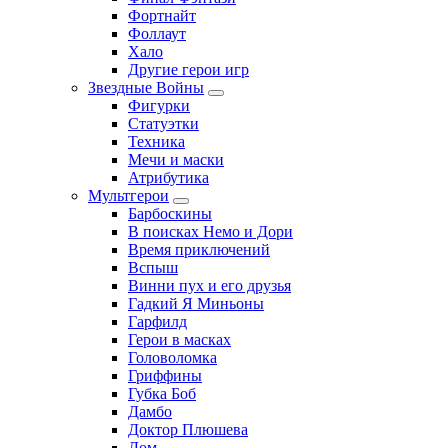
Фортнайт
Фоллаут
Хало
Другие герои игр
Звездные Войны
Фигурки
Статуэтки
Техника
Мечи и маски
Атрибутика
Мультгерои
Барбоскины
В поисках Немо и Дори
Время приключений
Вспыш
Винни пух и его друзья
Гадкий Я Миньоны
Гарфилд
Герои в масках
Головоломка
Гриффины
Губка Боб
Дамбо
Доктор Плюшева
Дом