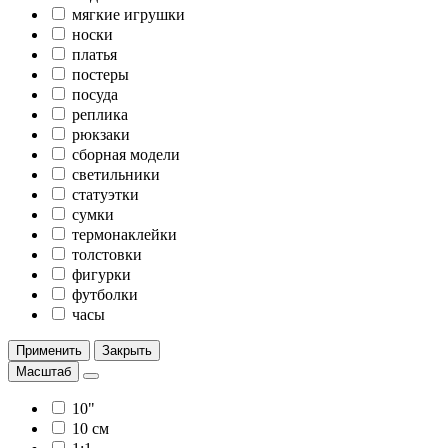
мягкие игрушки
носки
платья
постеры
посуда
реплика
рюкзаки
сборная модели
светильники
статуэтки
сумки
термонаклейки
толстовки
фигурки
футболки
часы
Применить
Закрыть
Масштаб
10"
10 см