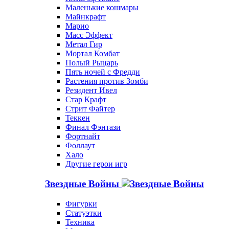
Маленькие кошмары
Майнкрафт
Марио
Масс Эффект
Метал Гир
Мортал Комбат
Полый Рыцарь
Пять ночей с Фредди
Растения против Зомби
Резидент Ивел
Стар Крафт
Стрит Файтер
Теккен
Финал Фэнтази
Фортнайт
Фоллаут
Хало
Другие герои игр
Звездные Войны
Фигурки
Статуэтки
Техника