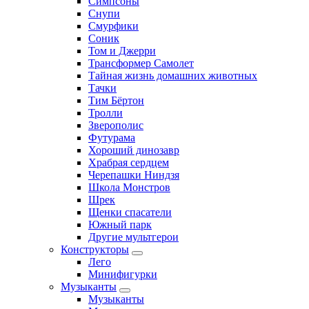
Симпсоны
Снупи
Смурфики
Соник
Том и Джерри
Трансформер Самолет
Тайная жизнь домашних животных
Тачки
Тим Бёртон
Тролли
Зверополис
Футурама
Хороший динозавр
Храбрая сердцем
Черепашки Ниндзя
Школа Монстров
Шрек
Щенки спасатели
Южный парк
Другие мультгерои
Конструкторы
Лего
Минифигурки
Музыканты
Музыканты