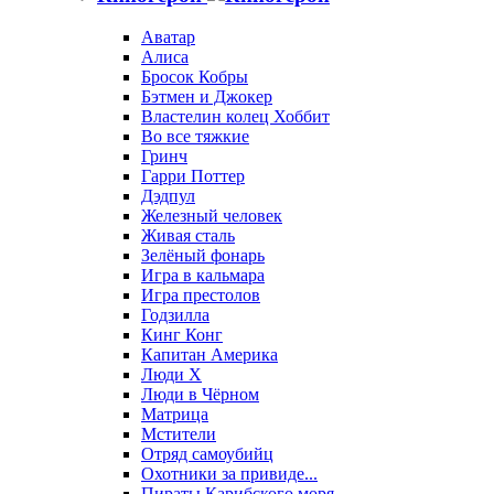
Аватар
Алиса
Бросок Кобры
Бэтмен и Джокер
Властелин колец Хоббит
Во все тяжкие
Гринч
Гарри Поттер
Дэдпул
Железный человек
Живая сталь
Зелёный фонарь
Игра в кальмара
Игра престолов
Годзилла
Кинг Конг
Капитан Америка
Люди X
Люди в Чёрном
Матрица
Мстители
Отряд самоубийц
Охотники за привиде...
Пираты Карибского моря