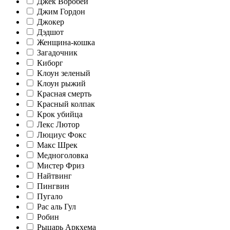
Джек Воробей
Джим Гордон
Джокер
Дэдшот
Женщина-кошка
Загадочник
Киборг
Клоун зеленый
Клоун рыжий
Красная смерть
Красный колпак
Крок убийца
Лекс Лютор
Люциус Фокс
Макс Шрек
Медноголовка
Мистер Фриз
Найтвинг
Пингвин
Пугало
Рас аль Гул
Робин
Рыцарь Аркхема