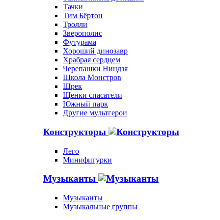
Тачки
Тим Бёртон
Тролли
Зверополис
Футурама
Хороший динозавр
Храбрая сердцем
Черепашки Ниндзя
Школа Монстров
Шрек
Щенки спасатели
Южный парк
Другие мультгерои
Конструкторы
Лего
Минифигурки
Музыканты
Музыканты
Музыкальные группы