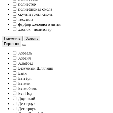
полиэстер
полиэфирная смола
скульптурная смола
текстиль
фарфор холодного литья
хлопок - полиэстер
Применить
Закрыть
Персонаж
Азраель
Азраил
Альфред
Безумный Шляпник
Бэйн
Бэтгёрл
Бэтмен
Бэтмобиль
Бэт-Под
Двуликий
Дезстроук
Детстроук