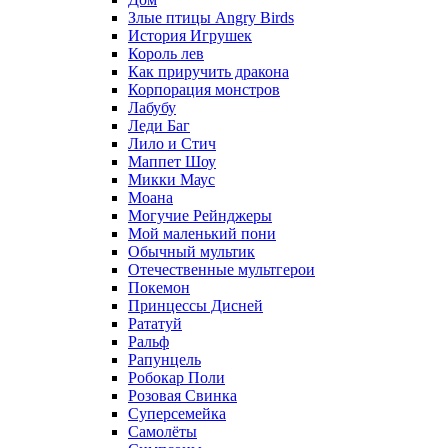
Злые птицы Angry Birds
История Игрушек
Король лев
Как приручить дракона
Корпорация монстров
Лабубу
Леди Баг
Лило и Стич
Маппет Шоу
Микки Маус
Моана
Могучие Рейнджеры
Мой маленький пони
Обычный мультик
Отечественные мультгерои
Покемон
Принцессы Дисней
Рататуй
Ральф
Рапунцель
Робокар Поли
Розовая Свинка
Суперсемейка
Самолёты