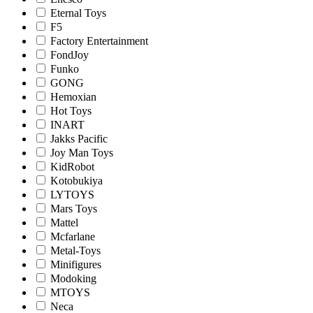
Eternal Toys
F5
Factory Entertainment
FondJoy
Funko
GONG
Hemoxian
Hot Toys
INART
Jakks Pacific
Joy Man Toys
KidRobot
Kotobukiya
LYTOYS
Mars Toys
Mattel
Mcfarlane
Metal-Toys
Minifigures
Modoking
MTOYS
Neca