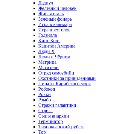
Дэдпул
Железный человек
Живая сталь
Зелёный фонарь
Игра в кальмара
Игра престолов
Годзилла
Кинг Конг
Капитан Америка
Люди X
Люди в Чёрном
Матрица
Мстители
Отряд самоубийц
Охотники за привидениями
Пираты Карибского моря
Робокоп
Рокки
Рэмбо
Стражи галактики
Стрела
Сыны анархии
Терминатор
Тихоокеанский рубеж
Тор