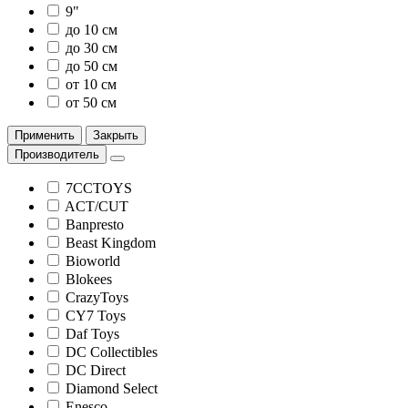
9"
до 10 см
до 30 см
до 50 см
от 10 см
от 50 см
Применить
Закрыть
Производитель
7CCTOYS
ACT/CUT
Banpresto
Beast Kingdom
Bioworld
Blokees
CrazyToys
CY7 Toys
Daf Toys
DC Collectibles
DC Direct
Diamond Select
Enesco