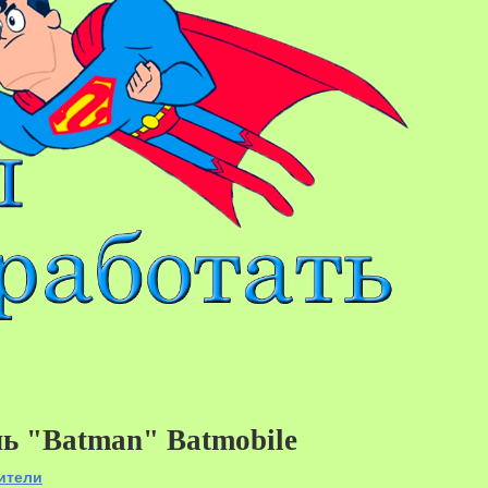
ь "Batman" Batmobile
59%
ители