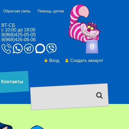
Обратная связь
Помощь детям
ВТ-СБ
с 10:00 до 18:00
8(968)425-05-05
8(968)426-06-06
0
Вход
Создать аккаунт
Контакты