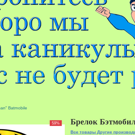
an" Batmobile
Брелок Бэтмобил
59%
Все товары Другие производ