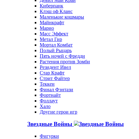
Девил Май Край
Киберпанк
Клэш оф Кланс
Маленькие кошмары
Майнкрафт
Марио
Масс Эффект
Метал Гир
Мортал Комбат
Полый Рыцарь
Пять ночей с Фредди
Растения против Зомби
Резидент Ивел
Стар Крафт
Стрит Файтер
Теккен
Финал Фэнтази
Фортнайт
Фоллаут
Хало
Другие герои игр
Звездные Войны
Фигурки