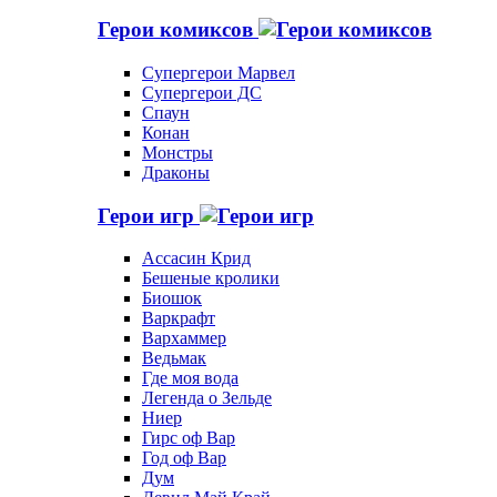
Герои комиксов
Супергерои Марвел
Супергерои ДС
Спаун
Конан
Монстры
Драконы
Герои игр
Ассасин Крид
Бешеные кролики
Биошок
Варкрафт
Вархаммер
Ведьмак
Где моя вода
Легенда о Зельде
Ниер
Гирс оф Вар
Год оф Вар
Дум