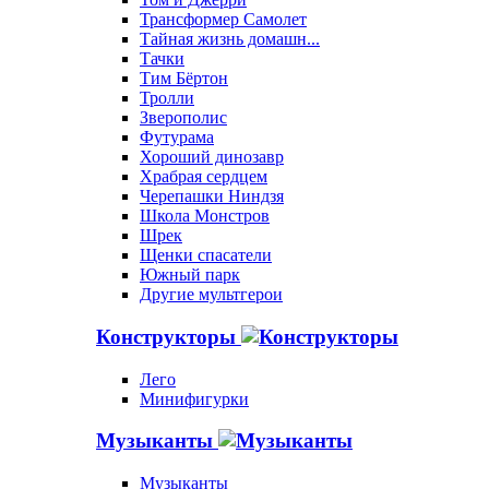
Трансформер Самолет
Тайная жизнь домашн...
Тачки
Тим Бёртон
Тролли
Зверополис
Футурама
Хороший динозавр
Храбрая сердцем
Черепашки Ниндзя
Школа Монстров
Шрек
Щенки спасатели
Южный парк
Другие мультгерои
Конструкторы
Лего
Минифигурки
Музыканты
Музыканты