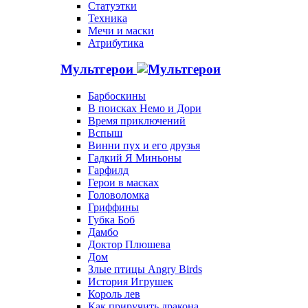
Статуэтки
Техника
Мечи и маски
Атрибутика
Мультгерои
Барбоскины
В поисках Немо и Дори
Время приключений
Вспыш
Винни пух и его друзья
Гадкий Я Миньоны
Гарфилд
Герои в масках
Головоломка
Гриффины
Губка Боб
Дамбо
Доктор Плюшева
Дом
Злые птицы Angry Birds
История Игрушек
Король лев
Как приручить дракона