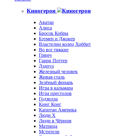
Киногерои
Аватар
Алиса
Бросок Кобры
Бэтмен и Джокер
Властелин колец Хоббит
Во все тяжкие
Гринч
Гарри Поттер
Дэдпул
Железный человек
Живая сталь
Зелёный фонарь
Игра в кальмара
Игра престолов
Годзилла
Кинг Конг
Капитан Америка
Люди X
Люди в Чёрном
Матрица
Мстители