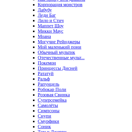
Корпорация монстров
Лабубу
Леди Баг
Лило и Стич
Маппет Шоу
Микки Маус
Моана
Могучие Рейнджеры
Мой маленький пони
Обычный мультик
Отечественные мульт...
Покемон
Принцессы Дисней
Рататуй
Ральф
Рапунцель
Робокар Поли
Розовая Свинка
Суперсемейка
Самолёты
Симпсоны
Снупи
Смурфики
Соник
Том и Джерри