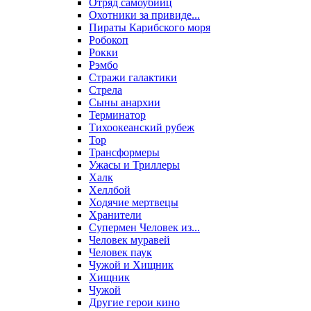
Отряд самоубийц
Охотники за привиде...
Пираты Карибского моря
Робокоп
Рокки
Рэмбо
Стражи галактики
Стрела
Сыны анархии
Терминатор
Тихоокеанский рубеж
Тор
Трансформеры
Ужасы и Триллеры
Халк
Хеллбой
Ходячие мертвецы
Хранители
Супермен Человек из...
Человек муравей
Человек паук
Чужой и Хищник
Хищник
Чужой
Другие герои кино