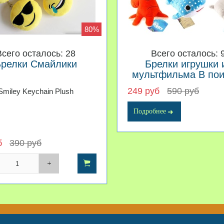
80%
Всего осталось: 28
Всего осталось: 
релки Смайлики
Брелки игрушки 
мультфильма В пои
Дори
249 руб
590 руб
Smiley Keychain Plush
Подробнее
б
390 руб