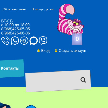
Обратная связь
Помощь детям
ВТ-СБ
с 10:00 до 18:00
8(968)425-05-05
8(968)426-06-06
0
Вход
Создать аккаунт
Контакты