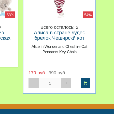
58%
54%
9
Всего осталось: 2
из
Алиса в стране чудес
сках
брелок Чеширскй кот
Alice in Wonderland Cheshire Cat
Pendants Key Chain
179 руб
390 руб