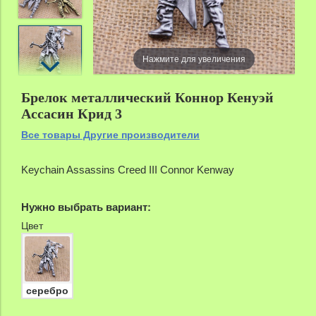
zoom
Нажмите для увеличения
Брелок металлический Коннор Кенуэй
Ассасин Крид 3
Все товары Другие производители
Keychain Assassins Creed III Connor Kenway
Нужно выбрать вариант:
Цвет
серебро