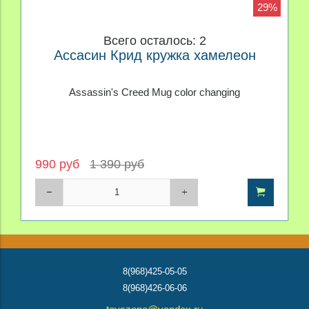
29%
Всего осталось: 2
Ассасин Крид кружка хамелеон
Assassin's Creed Mug color changing
990 руб
1 390 руб
8(968)425-05-05
8(968)426-06-06