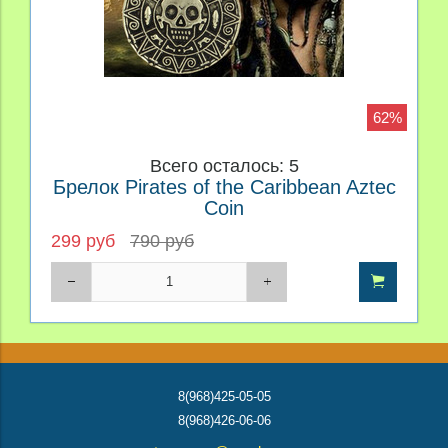
62%
Всего осталось: 5
Брелок Pirates of the Caribbean Aztec
Coin
299 руб
790 руб
8(968)425-05-05
8(968)426-06-06