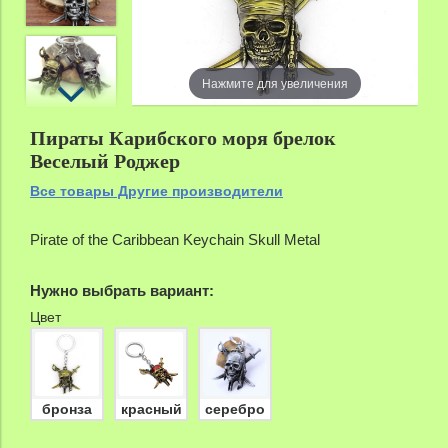
zoom
Нажмите для увеличения
Пираты Карибского моря брелок
Веселый Роджер
Все товары Другие производители
Pirate of the Caribbean Keychain Skull Metal
Нужно выбрать вариант:
Цвет
бронза
красный
серебро