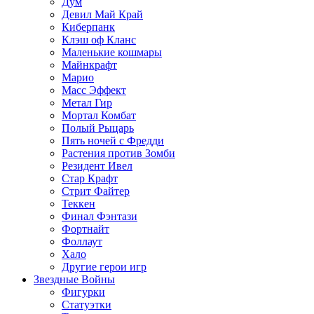
Дум
Девил Май Край
Киберпанк
Клэш оф Кланс
Маленькие кошмары
Майнкрафт
Марио
Масс Эффект
Метал Гир
Мортал Комбат
Полый Рыцарь
Пять ночей с Фредди
Растения против Зомби
Резидент Ивел
Стар Крафт
Стрит Файтер
Теккен
Финал Фэнтази
Фортнайт
Фоллаут
Хало
Другие герои игр
Звездные Войны
Фигурки
Статуэтки