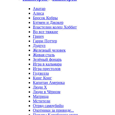
Аватар
Алиса
Бросок Кобры
Бэтмен и Джокер
Властелин колец Хоббит
Во все тяжкие
Гринч
Гарри Поттер
Дэдпул
Железный человек
Живая сталь
Зелёный фонарь
Игра в кальмара
Игра престолов
Годзилла
Кинг Конг
Капитан Америка
Люди X
Люди в Чёрном
Матрица
Мстители
Отряд самоубийц
Охотники за привиде...
Пираты Карибского моря