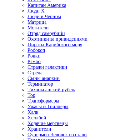
Капитан Америка
Люди X
Люди в Чёрном
Матрица
Мстители
Отряд самоубийц
Охотники за привидениями
Пираты Карибского моря
Робокоп
Рокки
Рэмбо
Стражи галактики
Стрела
Сыны анархии
Терминатор
Тихоокеанский рубеж
Тор
Трансформеры
Ужасы и Триллеры
Халк
Хеллбой
Ходячие мертвецы
Хранители
Супермен Человек из стали