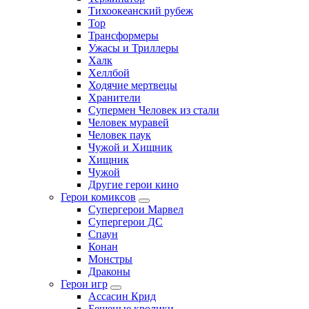
Тихоокеанский рубеж
Тор
Трансформеры
Ужасы и Триллеры
Халк
Хеллбой
Ходячие мертвецы
Хранители
Супермен Человек из стали
Человек муравей
Человек паук
Чужой и Хищник
Хищник
Чужой
Другие герои кино
Герои комиксов
Супергерои Марвел
Супергерои ДС
Спаун
Конан
Монстры
Драконы
Герои игр
Ассасин Крид
Бешеные кролики