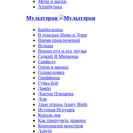
Мечи и маски
Атрибутика
Мультгерои
Барбоскины
В поисках Немо и Дори
Время приключений
Вспыш
Винни пух и его друзья
Гадкий Я Миньоны
Гарфилд
Герои в масках
Головоломка
Гриффины
Губка Боб
Дамбо
Доктор Плюшева
Дом
Злые птицы Angry Birds
История Игрушек
Король лев
Как приручить дракона
Корпорация монстров
Лабубу