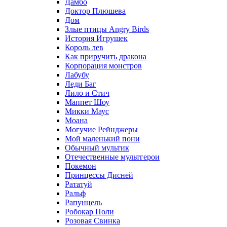
Дамбо
Доктор Плюшева
Дом
Злые птицы Angry Birds
История Игрушек
Король лев
Как приручить дракона
Корпорация монстров
Лабубу
Леди Баг
Лило и Стич
Маппет Шоу
Микки Маус
Моана
Могучие Рейнджеры
Мой маленький пони
Обычный мультик
Отечественные мультгерои
Покемон
Принцессы Дисней
Рататуй
Ральф
Рапунцель
Робокар Поли
Розовая Свинка