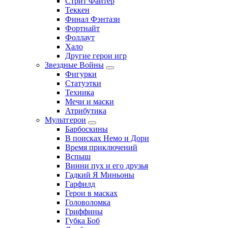
Стрит Файтер
Теккен
Финал Фэнтази
Фортнайт
Фоллаут
Хало
Другие герои игр
Звездные Войны
Фигурки
Статуэтки
Техника
Мечи и маски
Атрибутика
Мультгерои
Барбоскины
В поисках Немо и Дори
Время приключений
Вспыш
Винни пух и его друзья
Гадкий Я Миньоны
Гарфилд
Герои в масках
Головоломка
Гриффины
Губка Боб