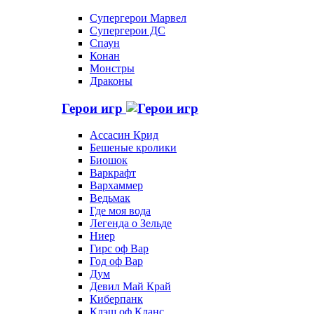
Супергерои Марвел
Супергерои ДС
Спаун
Конан
Монстры
Драконы
Герои игр
Ассасин Крид
Бешеные кролики
Биошок
Варкрафт
Вархаммер
Ведьмак
Где моя вода
Легенда о Зельде
Ниер
Гирс оф Вар
Год оф Вар
Дум
Девил Май Край
Киберпанк
Клэш оф Кланс