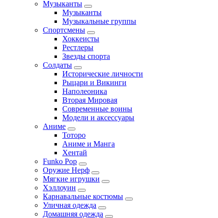
Музыканты
Музыканты
Музыкальные группы
Спортсмены
Хоккеисты
Рестлеры
Звезды спорта
Солдаты
Исторические личности
Рыцари и Викинги
Наполеоника
Вторая Мировая
Современные воины
Модели и аксессуары
Аниме
Тоторо
Аниме и Манга
Хентай
Funko Pop
Оружие Нерф
Мягкие игрушки
Хэллоуин
Карнавальные костюмы
Уличная одежда
Домашняя одежда