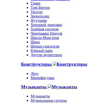
Тачки
Тим Бёртон
Тролли
Зверополис
Футурама
Хороший динозавр
Храбрая сердцем
Черепашки Ниндзя
Школа Монстров
Шрек
Щенки спасатели
Южный парк
Другие мультгерои
Конструкторы
Лего
Минифигурки
Музыканты
Музыканты
Музыкальные группы