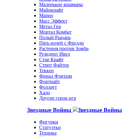
Маленькие кошмары
Майнкрафт
Марио
Масс Эффект
Метал Гир
Мортал Комбат
Полый Рыцарь
Пять ночей с Фредди
Растения против Зомби
Резидент Ивел
Стар Крафт
Стрит Файтер
Теккен
Финал Фэнтази
Фортнайт
Фоллаут
Хало
Другие герои игр
Звездные Войны
Фигурки
Статуэтки
Техника