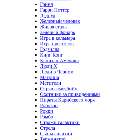
Гринч
Гарри Поттер
Дэдпул
Железный человек
Живая сталь
Зелёный фонарь
Игра в кальмара
Игра престолов
Годзилла
Кинг Конг
Капитан Америка
Люди X
Люди в Чёрном
Матрица
Мстители
Отряд самоубийц
Охотники за привидениями
Пираты Карибского моря
Робокоп
Рокки
Рэмбо
Стражи галактики
Стрела
Сыны анархии
Терминатор