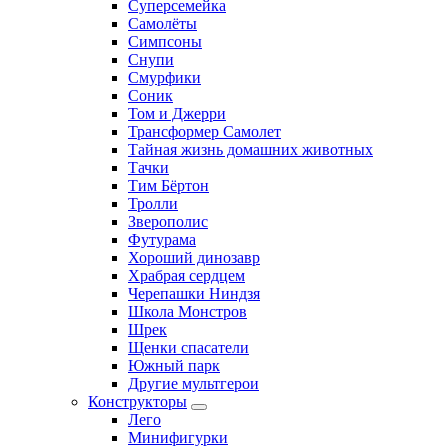
Суперсемейка
Самолёты
Симпсоны
Снупи
Смурфики
Соник
Том и Джерри
Трансформер Самолет
Тайная жизнь домашних животных
Тачки
Тим Бёртон
Тролли
Зверополис
Футурама
Хороший динозавр
Храбрая сердцем
Черепашки Ниндзя
Школа Монстров
Шрек
Щенки спасатели
Южный парк
Другие мультгерои
Конструкторы
Лего
Минифигурки