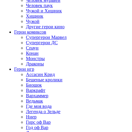
Человек муравей
Человек паук
Чужой и Хищник
Хищник
Чужой
Другие герои кино
Герои комиксов
Супергерои Марвел
Супергерои ДС
Спаун
Конан
Монстры
Драконы
Герои игр
Ассасин Крид
Бешеные кролики
Биошок
Варкрафт
Вархаммер
Ведьмак
Где моя вода
Легенда о Зельде
Ниер
Гирс оф Вар
Год оф Вар