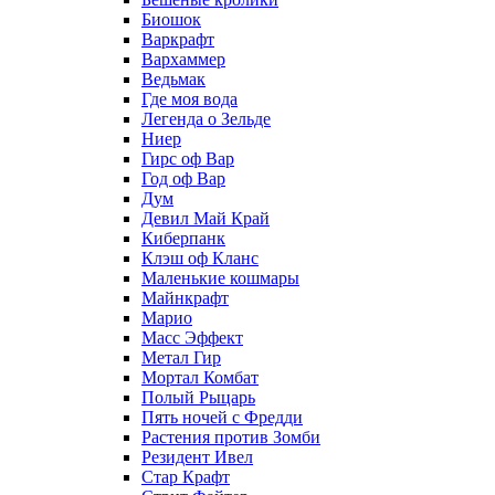
Биошок
Варкрафт
Вархаммер
Ведьмак
Где моя вода
Легенда о Зельде
Ниер
Гирс оф Вар
Год оф Вар
Дум
Девил Май Край
Киберпанк
Клэш оф Кланс
Маленькие кошмары
Майнкрафт
Марио
Масс Эффект
Метал Гир
Мортал Комбат
Полый Рыцарь
Пять ночей с Фредди
Растения против Зомби
Резидент Ивел
Стар Крафт