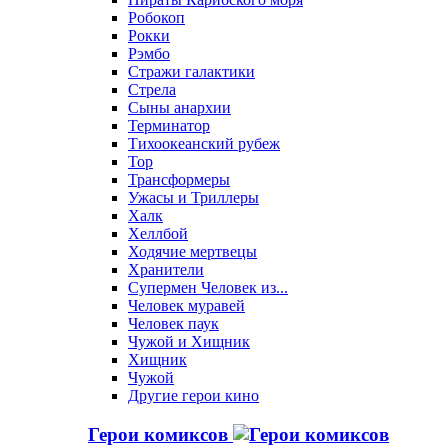
Робокоп
Рокки
Рэмбо
Стражи галактики
Стрела
Сыны анархии
Терминатор
Тихоокеанский рубеж
Тор
Трансформеры
Ужасы и Триллеры
Халк
Хеллбой
Ходячие мертвецы
Хранители
Супермен Человек из...
Человек муравей
Человек паук
Чужой и Хищник
Хищник
Чужой
Другие герои кино
Герои комиксов