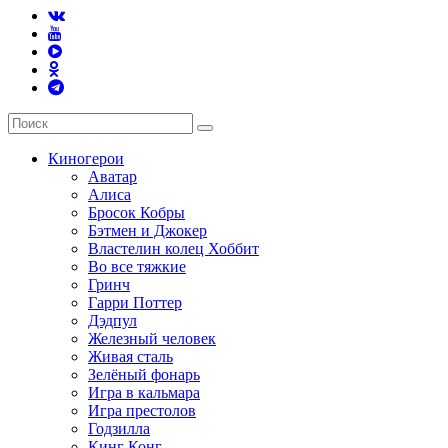
Киногерои
Аватар
Алиса
Бросок Кобры
Бэтмен и Джокер
Властелин колец Хоббит
Во все тяжкие
Гринч
Гарри Поттер
Дэдпул
Железный человек
Живая сталь
Зелёный фонарь
Игра в кальмара
Игра престолов
Годзилла
Кинг Конг