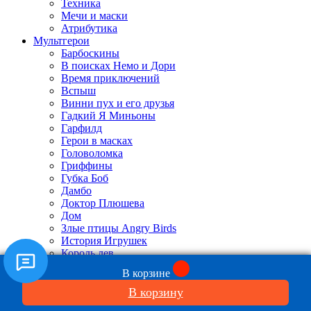
Техника
Мечи и маски
Атрибутика
Мультгерои
Барбоскины
В поисках Немо и Дори
Время приключений
Вспыш
Винни пух и его друзья
Гадкий Я Миньоны
Гарфилд
Герои в масках
Головоломка
Гриффины
Губка Боб
Дамбо
Доктор Плюшева
Дом
Злые птицы Angry Birds
История Игрушек
Король лев
Как приручить дракона
В корзине
Корпорация монстров
Лабубу
В корзину
Леди Баг