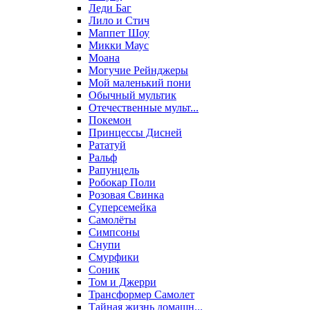
Леди Баг
Лило и Стич
Маппет Шоу
Микки Маус
Моана
Могучие Рейнджеры
Мой маленький пони
Обычный мультик
Отечественные мульт...
Покемон
Принцессы Дисней
Рататуй
Ральф
Рапунцель
Робокар Поли
Розовая Свинка
Суперсемейка
Самолёты
Симпсоны
Снупи
Смурфики
Соник
Том и Джерри
Трансформер Самолет
Тайная жизнь домашн...