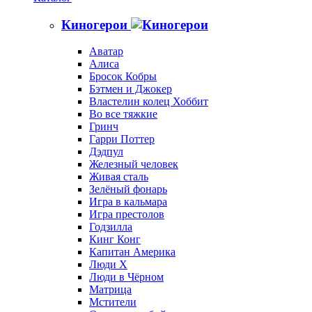
Киногерои
Аватар
Алиса
Бросок Кобры
Бэтмен и Джокер
Властелин колец Хоббит
Во все тяжкие
Гринч
Гарри Поттер
Дэдпул
Железный человек
Живая сталь
Зелёный фонарь
Игра в кальмара
Игра престолов
Годзилла
Кинг Конг
Капитан Америка
Люди X
Люди в Чёрном
Матрица
Мстители