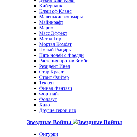
Девил Май Край
Киберпанк
Клэш оф Кланс
Маленькие кошмары
Майнкрафт
Марио
Масс Эффект
Метал Гир
Мортал Комбат
Полый Рыцарь
Пять ночей с Фредди
Растения против Зомби
Резидент Ивел
Стар Крафт
Стрит Файтер
Теккен
Финал Фэнтази
Фортнайт
Фоллаут
Хало
Другие герои игр
Звездные Войны
Фигурки