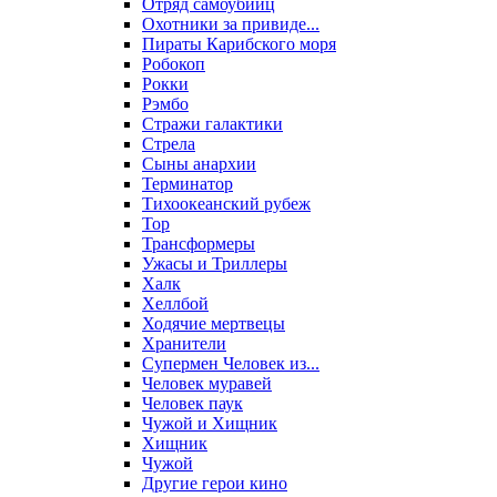
Отряд самоубийц
Охотники за привиде...
Пираты Карибского моря
Робокоп
Рокки
Рэмбо
Стражи галактики
Стрела
Сыны анархии
Терминатор
Тихоокеанский рубеж
Тор
Трансформеры
Ужасы и Триллеры
Халк
Хеллбой
Ходячие мертвецы
Хранители
Супермен Человек из...
Человек муравей
Человек паук
Чужой и Хищник
Хищник
Чужой
Другие герои кино