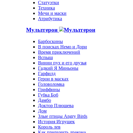
Статуэтки
Техника
Мечи и маски
Атрибутика
Мультгерои
Барбоскины
В поисках Немо и Дори
Время приключений
Вспыш
Винни пух и его друзья
Гадкий Я Миньоны
Гарфилд
Герои в масках
Головоломка
Гриффины
Губка Боб
Дамбо
Доктор Плюшева
Дом
Злые птицы Angry Birds
История Игрушек
Король лев
Как приручить дракона