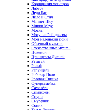
Корпорация монстров
Лабубу
Леди Баг
Лило и Стич
Маппет Шоу
Микки Маус
Моана
Могучие Рейнджеры
Мой маленький пони
Обычный мультик
Отечественные мульт...
Покемон
Принцессы Дисней
Рататуй
Ральф
Рапунцель
Робокар Поли
Розовая Свинка
Суперсемейка
Самолёты
Симпсоны
Снупи
Смурфики
Соник
Том и Джерри