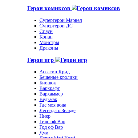
Герои комиксов
Супергерои Марвел
Супергерои ДС
Спаун
Конан
Монстры
Драконы
Герои игр
Ассасин Крид
Бешеные кролики
Биошок
Варкрафт
Вархаммер
Ведьмак
Где моя вода
Легенда о Зельде
Ниер
Гирс оф Вар
Год оф Вар
Дум