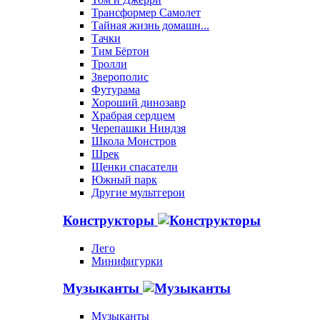
Трансформер Самолет
Тайная жизнь домашн...
Тачки
Тим Бёртон
Тролли
Зверополис
Футурама
Хороший динозавр
Храбрая сердцем
Черепашки Ниндзя
Школа Монстров
Шрек
Щенки спасатели
Южный парк
Другие мультгерои
Конструкторы
Лего
Минифигурки
Музыканты
Музыканты