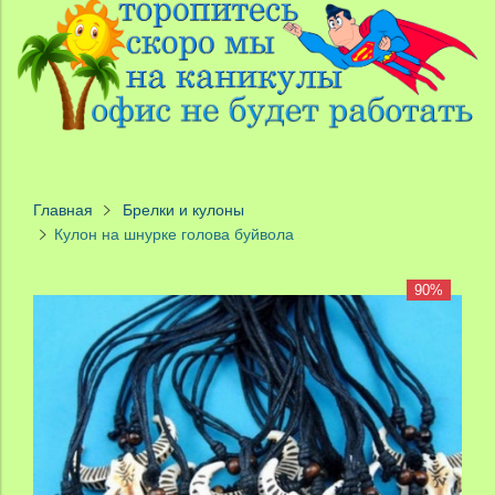
Главная
Брелки и кулоны
Кулон на шнурке голова буйвола
90%