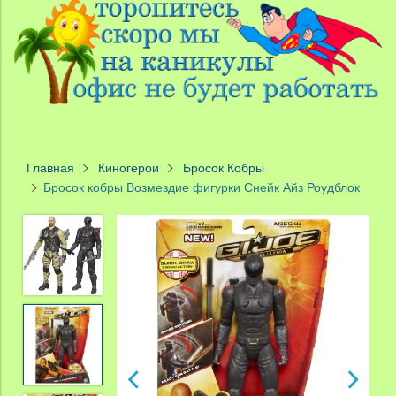
Главная
Киногерои
Бросок Кобры
Бросок кобры Возмездие фигурки Снейк Айз Роудблок
zoom