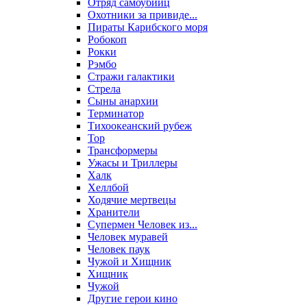
Отряд самоубийц
Охотники за привиде...
Пираты Карибского моря
Робокоп
Рокки
Рэмбо
Стражи галактики
Стрела
Сыны анархии
Терминатор
Тихоокеанский рубеж
Тор
Трансформеры
Ужасы и Триллеры
Халк
Хеллбой
Ходячие мертвецы
Хранители
Супермен Человек из...
Человек муравей
Человек паук
Чужой и Хищник
Хищник
Чужой
Другие герои кино