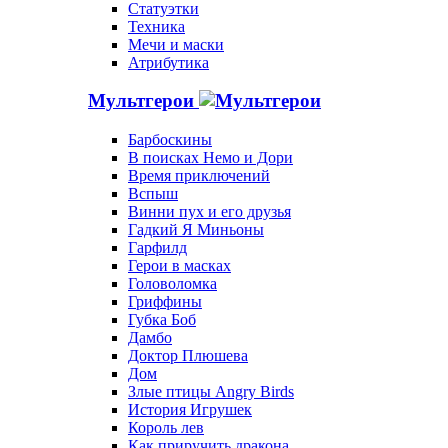
Статуэтки
Техника
Мечи и маски
Атрибутика
Мультгерои
Барбоскины
В поисках Немо и Дори
Время приключений
Вспыш
Винни пух и его друзья
Гадкий Я Миньоны
Гарфилд
Герои в масках
Головоломка
Гриффины
Губка Боб
Дамбо
Доктор Плюшева
Дом
Злые птицы Angry Birds
История Игрушек
Король лев
Как приручить дракона