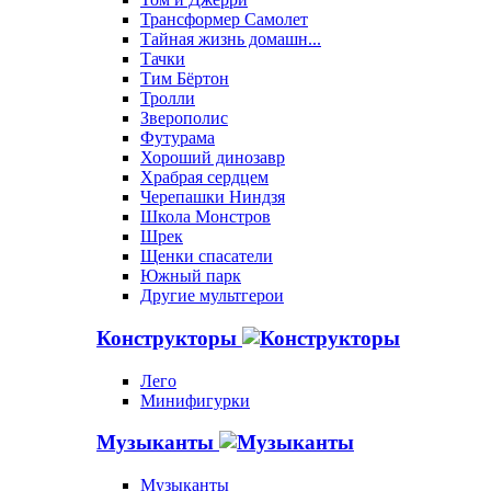
Трансформер Самолет
Тайная жизнь домашн...
Тачки
Тим Бёртон
Тролли
Зверополис
Футурама
Хороший динозавр
Храбрая сердцем
Черепашки Ниндзя
Школа Монстров
Шрек
Щенки спасатели
Южный парк
Другие мультгерои
Конструкторы
Лего
Минифигурки
Музыканты
Музыканты