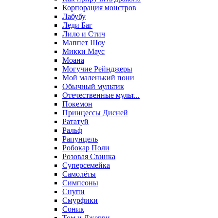
Корпорация монстров
Лабубу
Леди Баг
Лило и Стич
Маппет Шоу
Микки Маус
Моана
Могучие Рейнджеры
Мой маленький пони
Обычный мультик
Отечественные мульт...
Покемон
Принцессы Дисней
Рататуй
Ральф
Рапунцель
Робокар Поли
Розовая Свинка
Суперсемейка
Самолёты
Симпсоны
Снупи
Смурфики
Соник
Том и Джерри