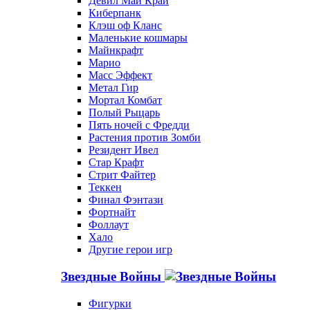
Девил Май Край
Киберпанк
Клэш оф Кланс
Маленькие кошмары
Майнкрафт
Марио
Масс Эффект
Метал Гир
Мортал Комбат
Полый Рыцарь
Пять ночей с Фредди
Растения против Зомби
Резидент Ивел
Стар Крафт
Стрит Файтер
Теккен
Финал Фэнтази
Фортнайт
Фоллаут
Хало
Другие герои игр
Звездные Войны
Фигурки