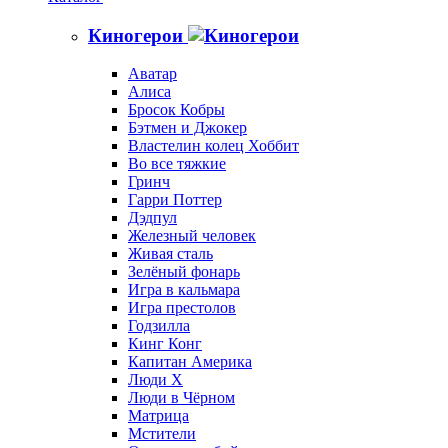
Киногерои
Аватар
Алиса
Бросок Кобры
Бэтмен и Джокер
Властелин колец Хоббит
Во все тяжкие
Гринч
Гарри Поттер
Дэдпул
Железный человек
Живая сталь
Зелёный фонарь
Игра в кальмара
Игра престолов
Годзилла
Кинг Конг
Капитан Америка
Люди X
Люди в Чёрном
Матрица
Мстители