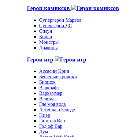
Герои комиксов
Супергерои Марвел
Супергерои ДС
Спаун
Конан
Монстры
Драконы
Герои игр
Ассасин Крид
Бешеные кролики
Биошок
Варкрафт
Вархаммер
Ведьмак
Где моя вода
Легенда о Зельде
Ниер
Гирс оф Вар
Год оф Вар
Дум