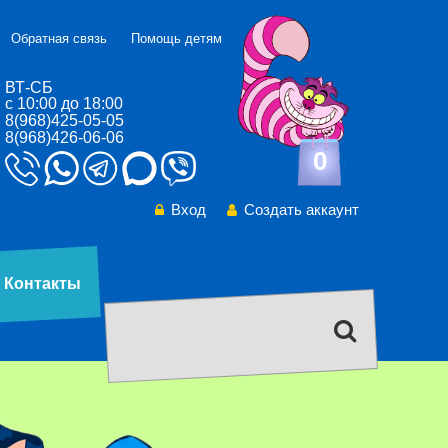
Обратная связь
Помощь детям
ВТ-СБ
с 10:00 до 18:00
8(968)425-05-05
8(968)426-06-06
0
Вход
Создать аккаунт
Контакты