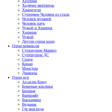
Хеллбой
Ходячие мертвецы
Хранители
Супермен Человек из стали
Человек муравей
Человек паук
Чужой и Хищник
Хищник
Чужой
Другие герои кино
Герои комиксов
Супергерои Марвел
Супергерои ДС
Спаун
Конан
Монстры
Драконы
Герои игр
Ассасин Крид
Бешеные кролики
Биошок
Варкрафт
Вархаммер
Ведьмак
Где моя вода