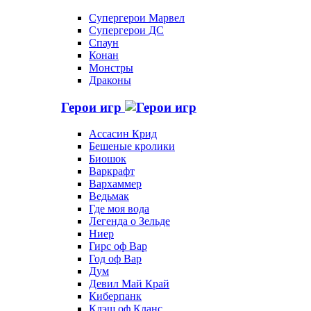
Супергерои Марвел
Супергерои ДС
Спаун
Конан
Монстры
Драконы
Герои игр
Ассасин Крид
Бешеные кролики
Биошок
Варкрафт
Вархаммер
Ведьмак
Где моя вода
Легенда о Зельде
Ниер
Гирс оф Вар
Год оф Вар
Дум
Девил Май Край
Киберпанк
Клэш оф Кланс