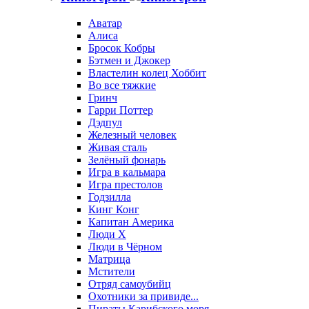
Аватар
Алиса
Бросок Кобры
Бэтмен и Джокер
Властелин колец Хоббит
Во все тяжкие
Гринч
Гарри Поттер
Дэдпул
Железный человек
Живая сталь
Зелёный фонарь
Игра в кальмара
Игра престолов
Годзилла
Кинг Конг
Капитан Америка
Люди X
Люди в Чёрном
Матрица
Мстители
Отряд самоубийц
Охотники за привиде...
Пираты Карибского моря