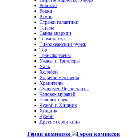
Робокоп
Рокки
Рэмбо
Стражи галактики
Стрела
Сыны анархии
Терминатор
Тихоокеанский рубеж
Тор
Трансформеры
Ужасы и Триллеры
Халк
Хеллбой
Ходячие мертвецы
Хранители
Супермен Человек из...
Человек муравей
Человек паук
Чужой и Хищник
Хищник
Чужой
Другие герои кино
Герои комиксов