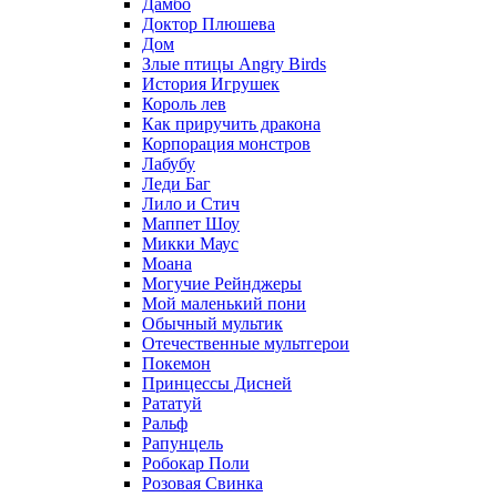
Дамбо
Доктор Плюшева
Дом
Злые птицы Angry Birds
История Игрушек
Король лев
Как приручить дракона
Корпорация монстров
Лабубу
Леди Баг
Лило и Стич
Маппет Шоу
Микки Маус
Моана
Могучие Рейнджеры
Мой маленький пони
Обычный мультик
Отечественные мультгерои
Покемон
Принцессы Дисней
Рататуй
Ральф
Рапунцель
Робокар Поли
Розовая Свинка