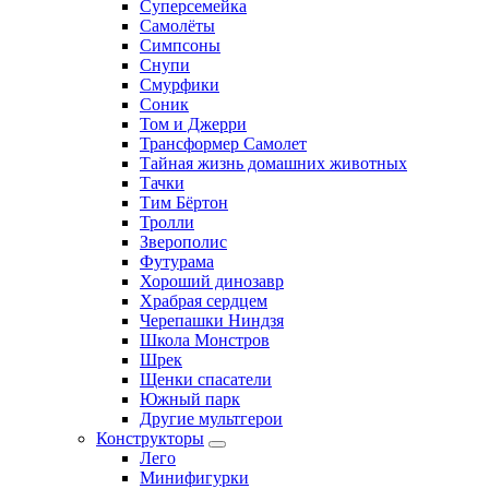
Суперсемейка
Самолёты
Симпсоны
Снупи
Смурфики
Соник
Том и Джерри
Трансформер Самолет
Тайная жизнь домашних животных
Тачки
Тим Бёртон
Тролли
Зверополис
Футурама
Хороший динозавр
Храбрая сердцем
Черепашки Ниндзя
Школа Монстров
Шрек
Щенки спасатели
Южный парк
Другие мультгерои
Конструкторы
Лего
Минифигурки