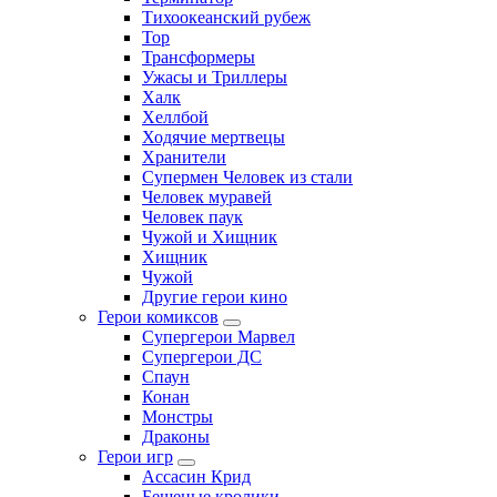
Тихоокеанский рубеж
Тор
Трансформеры
Ужасы и Триллеры
Халк
Хеллбой
Ходячие мертвецы
Хранители
Супермен Человек из стали
Человек муравей
Человек паук
Чужой и Хищник
Хищник
Чужой
Другие герои кино
Герои комиксов
Супергерои Марвел
Супергерои ДС
Спаун
Конан
Монстры
Драконы
Герои игр
Ассасин Крид
Бешеные кролики