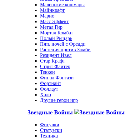
Маленькие кошмары
Майнкрафт
Марио
Масс Эффект
Метал Гир
Мортал Комбат
Полый Рыцарь
Пять ночей с Фредди
Растения против Зомби
Резидент Ивел
Стар Крафт
Стрит Файтер
Теккен
Финал Фэнтази
Фортнайт
Фоллаут
Хало
Другие герои игр
Звездные Войны
Фигурки
Статуэтки
Техника