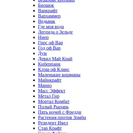
Биошок
Варкрафт
Вархаммер
Ведьмак
Где моя вода
Легенда о Зельде
Ниер
Гирс оф Вар
Год оф Вар
Дум
Девил Май Край
Киберпанк
Клэш оф Кланс
Маленькие кошмары
Майнкрафт
Марио
Масс Эффект
Метал Гир
Мортал Комбат
Полый Рыцарь
Пять ночей с Фредди
Растения против Зомби
Резидент Ивел
Стар Крафт