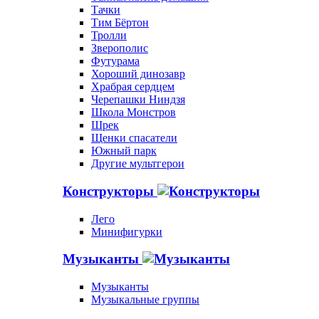
Тачки
Тим Бёртон
Тролли
Зверополис
Футурама
Хороший динозавр
Храбрая сердцем
Черепашки Ниндзя
Школа Монстров
Шрек
Щенки спасатели
Южный парк
Другие мультгерои
Конструкторы
Лего
Минифигурки
Музыканты
Музыканты
Музыкальные группы