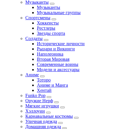
Музыканты
Музыканты
Музыкальные группы
Спортсмены
Хоккеисты
Рестлеры
Звезды спорта
Солдаты
Исторические личности
Рыцари и Викинги
Наполеоника
Вторая Мировая
Современные воины
Модели и аксессуары
Аниме
Тоторо
Аниме и Манга
Хентай
Funko Pop
Оружие Нерф
Мягкие игрушки
Хэллоуин
Карнавальные костюмы
Уличная одежда
Домашняя одежда