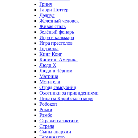
Гринч
Гарри Поттер
Дэдпул
Железный человек
Живая сталь
Зелёный фонарь
Игра в кальмара
Игра престолов
Годзилла
Кинг Конг
Капитан Америка
Люди X
Люди в Чёрном
Матрица
Мстители
Отряд самоубийц
Охотники за привидениями
Пираты Карибского моря
Робокоп
Рокки
Рэмбо
Стражи галактики
Стрела
Сыны анархии
Терминатор