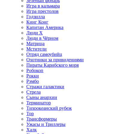
Зелёный фонарь
Игра в кальмара
Игра престолов
Годзилла
Кинг Конг
Капитан Америка
Люди X
Люди в Чёрном
Матрица
Мстители
Отряд самоубийц
Охотники за привидениями
Пираты Карибского моря
Робокоп
Рокки
Рэмбо
Стражи галактики
Стрела
Сыны анархии
Терминатор
Тихоокеанский рубеж
Тор
Трансформеры
Ужасы и Триллеры
Халк