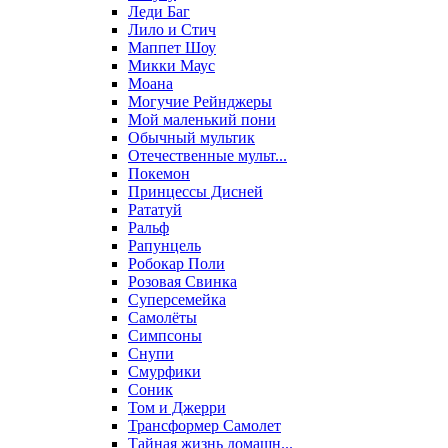
Леди Баг
Лило и Стич
Маппет Шоу
Микки Маус
Моана
Могучие Рейнджеры
Мой маленький пони
Обычный мультик
Отечественные мульт...
Покемон
Принцессы Дисней
Рататуй
Ральф
Рапунцель
Робокар Поли
Розовая Свинка
Суперсемейка
Самолёты
Симпсоны
Снупи
Смурфики
Соник
Том и Джерри
Трансформер Самолет
Тайная жизнь домашн...