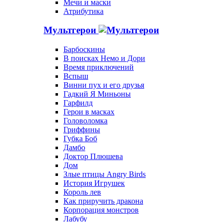
Мечи и маски
Атрибутика
Мультгерои
Барбоскины
В поисках Немо и Дори
Время приключений
Вспыш
Винни пух и его друзья
Гадкий Я Миньоны
Гарфилд
Герои в масках
Головоломка
Гриффины
Губка Боб
Дамбо
Доктор Плюшева
Дом
Злые птицы Angry Birds
История Игрушек
Король лев
Как приручить дракона
Корпорация монстров
Лабубу