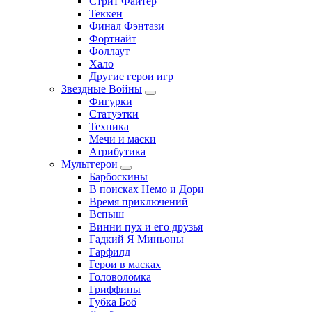
Стрит Файтер
Теккен
Финал Фэнтази
Фортнайт
Фоллаут
Хало
Другие герои игр
Звездные Войны
Фигурки
Статуэтки
Техника
Мечи и маски
Атрибутика
Мультгерои
Барбоскины
В поисках Немо и Дори
Время приключений
Вспыш
Винни пух и его друзья
Гадкий Я Миньоны
Гарфилд
Герои в масках
Головоломка
Гриффины
Губка Боб