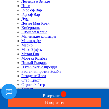
Легенда о Зельде
Ниер
Гирс оф Вар
Год оф Вар
Дум
Девил Май Край
Киберпанк
Клэш оф Кланс
Маленькие кошмары
Майнкрафт
Марио
Масс Эффект
Метал Гир
Мортал Комбат
Полый Рыцарь
Пять ночей с Фредди
Растения против Зомби
Резидент Ивел
Стар Крафт
Стрит Файтер
Теккен
Финал Фэнтази
В корзине
Фортнайт
В корзину
Фоллаут
Хало