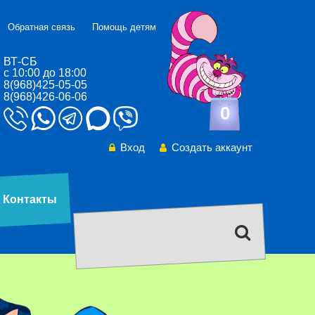
Обратная связь
Помощь детям
ВТ-СБ
с 10:00 до 18:00
8(968)425-05-05
8(968)426-06-06
0
Вход
Создать аккаунт
Контакты