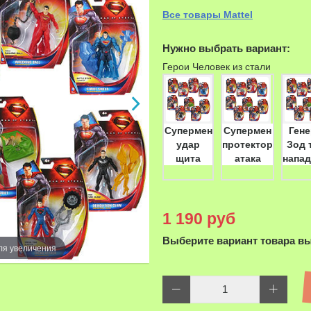
Все товары Mattel
Нужно выбрать вариант:
Герои Человек из стали
Супермен
Супермен
Ген
удар
протектор
Зод 
щита
атака
напа
1 190 руб
Выберите вариант товара в
ля увеличения
Наведите д