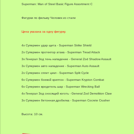
Superman: Man of Steel Basic Figure Assortment C
Фигурки по фильму Человек из стали
Цена указана за одну фигурку.
4x Супермен удар щита - Superman Strike Shield
2x Супермен протектор атака - Superman Tread Attack
3x Генерал Зод тень нападение - General Zod Shadow Assault
3x Супермен авто нападение - Superman Auto Assault
2x Супермен сплит цикл - Superman Split Cycle
6x Супермен боевой криптон - Superman Krypton Combat
6x Супермен вредитель шар - Superman Wrecking Ball
4x Генерал Зод сносящий коготь - General Zod Demolition Claw
3x Супермен бетонная дробилка - Superman Cocrete Crusher
Высота: 10 см.