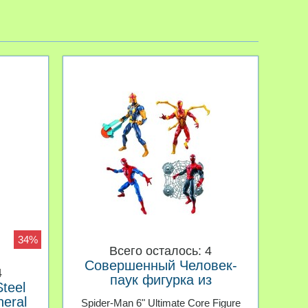
34%
Всего осталось: 4
Совершенный Человек-
4
паук фигурка из
teel
мультфильма серия 01
neral
Spider-Man 6" Ultimate Core Figure