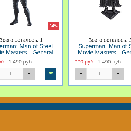
34%
Всего осталось: 1
Всего осталось: 
erman: Man of Steel
Superman: Man of S
e Masters - General
Movie Masters - Ge
Zod
Zod With Armor
уб
1 490 руб
990 руб
1 490 руб
Контакты