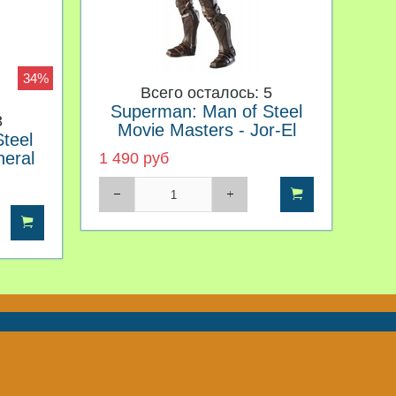
34%
Всего осталось: 5
Superman: Man of Steel
3
Movie Masters - Jor-El
teel
neral
1 490 руб