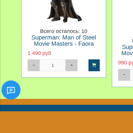
Всего осталось: 10
Superman: Man of Steel
Movie Masters - Faora
Sup
Movi
1 490 руб
990 р
8(968)425-05-05
8(968)426-06-06
Новости
Обратная связь
toyszone@yandex.ru