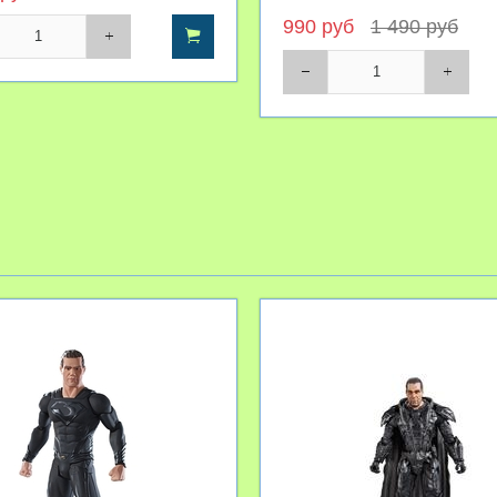
Zod with Shackle
990 руб
1 490 руб