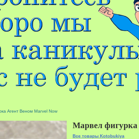
ка Агент Веном Marvel Now
Марвел фигурка 
Все товары Kotobukiya