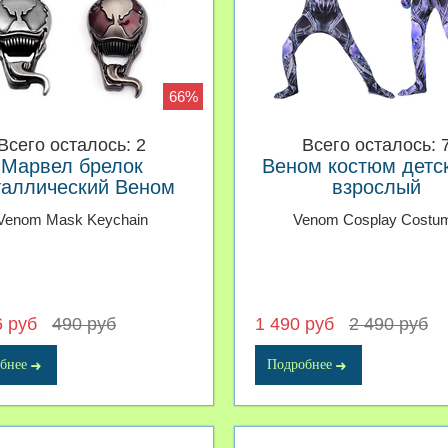
66%
Всего осталось: 2
Всего осталось: 
Марвел брелок
Веном костюм детс
таллический Веном
взрослый
Venom Mask Keychain
Venom Cosplay Costu
6 руб
490 руб
1 490 руб
2 490 руб
бнее
Подробнее