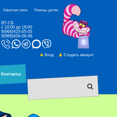
Обратная связь
Помощь детям
ВТ-СБ
с 10:00 до 18:00
8(968)425-05-05
8(968)426-06-06
0
Вход
Создать аккаунт
Контакты