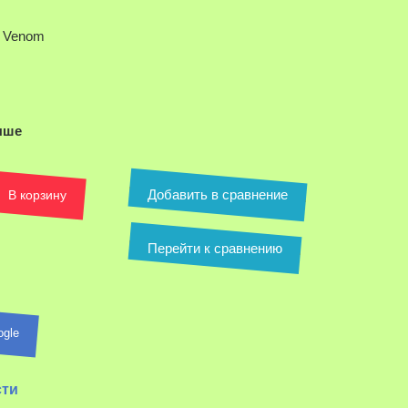
t Venom
ыше
Добавить в сравнение
В корзину
Перейти к сравнению
ogle
сти