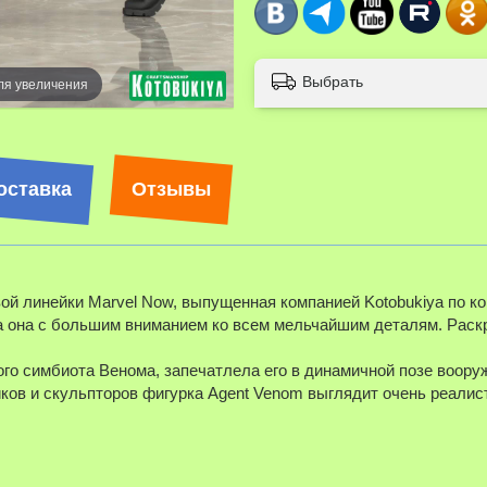
Выбрать
ля увеличения
Наведите д
оставка
Отзывы
ой линейки Marvel Now, выпущенная компанией Kotobukiya по к
а она с большим вниманием ко всем мельчайшим деталям. Раскр
о симбиота Венома, запечатлела его в динамичной позе вооруже
ов и скульпторов фигурка Agent Venom выглядит очень реалист