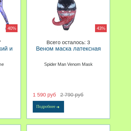
40%
43%
7
Всего осталось: 3
кий и
Веном маска латексная
me
Spider Man Venom Mask
1 590 руб
2 790 руб
Подробнее