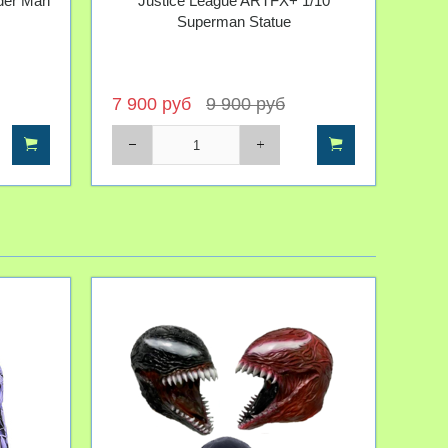
der Man
Justice League ARTFX+ 1/10
Superman Statue
7 900 руб
9 900 руб