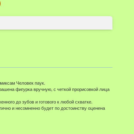
ля увеличения
Наведите д
омиксам Человек паук.
ашена фигурка вручную, с четкой прорисовкой лица
нного до зубов и готового к любой схватке.
ично и несомненно будет по достоинству оценена