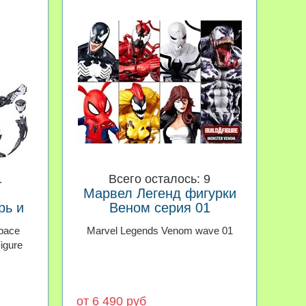
1
Всего осталось: 9
Марвел Легенд фигурки
рь и
Веном серия 01
ends
pace
Marvel Legends Venom wave 01
igure
от 6 490 руб