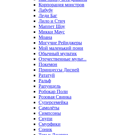
Корпорация монстров
Лабубу
Леди Баг
Лило и Стич
Маппет Шоу
Микки Маус
Моана
Могучие Рейнджеры
Мой маленький пони
Обычный мультик
Отечественные мульт...
Покемон
Принцессы Дисней
Рататуй
Ральф
Рапунцель
Робокар Поли
Розовая Свинка
Суперсемейка
Самолёты
Симпсоны
Снупи
Смурфики
Соник
Том и Джерри