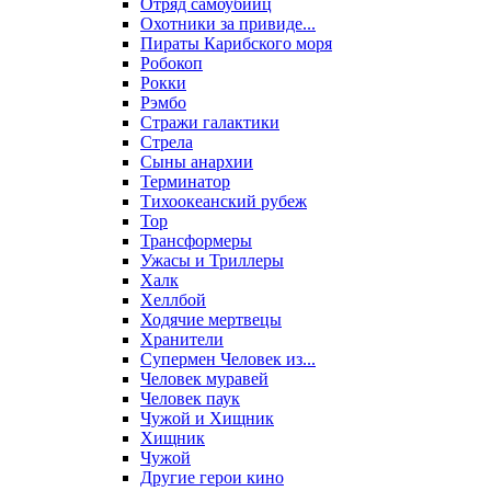
Отряд самоубийц
Охотники за привиде...
Пираты Карибского моря
Робокоп
Рокки
Рэмбо
Стражи галактики
Стрела
Сыны анархии
Терминатор
Тихоокеанский рубеж
Тор
Трансформеры
Ужасы и Триллеры
Халк
Хеллбой
Ходячие мертвецы
Хранители
Супермен Человек из...
Человек муравей
Человек паук
Чужой и Хищник
Хищник
Чужой
Другие герои кино