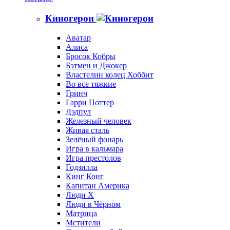
Киногерои
Аватар
Алиса
Бросок Кобры
Бэтмен и Джокер
Властелин колец Хоббит
Во все тяжкие
Гринч
Гарри Поттер
Дэдпул
Железный человек
Живая сталь
Зелёный фонарь
Игра в кальмара
Игра престолов
Годзилла
Кинг Конг
Капитан Америка
Люди X
Люди в Чёрном
Матрица
Мстители