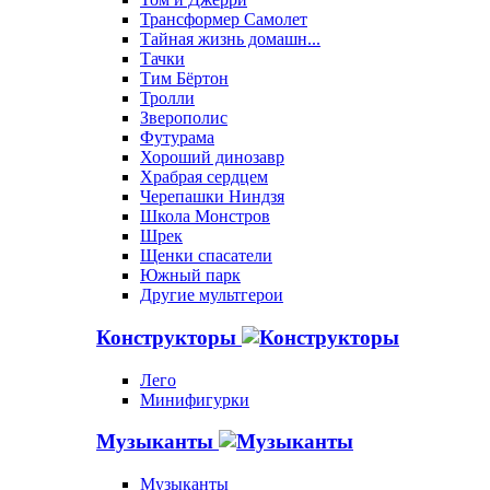
Трансформер Самолет
Тайная жизнь домашн...
Тачки
Тим Бёртон
Тролли
Зверополис
Футурама
Хороший динозавр
Храбрая сердцем
Черепашки Ниндзя
Школа Монстров
Шрек
Щенки спасатели
Южный парк
Другие мультгерои
Конструкторы
Лего
Минифигурки
Музыканты
Музыканты