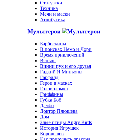
Статуэтки
Техника
Мечи и маски
Атрибутика
Мультгерои
Барбоскины
В поисках Немо и Дори
Время приключений
Вспыш
Винни пух и его друзья
Гадкий Я Миньоны
Гарфилд
Герои в масках
Головоломка
Гриффины
Губка Боб
Дамбо
Доктор Плюшева
Дом
Злые птицы Angry Birds
История Игрушек
Король лев
Как приручить дракона