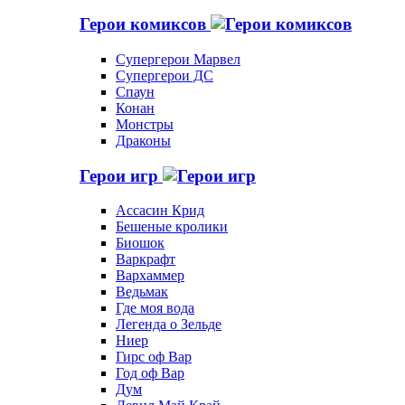
Герои комиксов
Супергерои Марвел
Супергерои ДС
Спаун
Конан
Монстры
Драконы
Герои игр
Ассасин Крид
Бешеные кролики
Биошок
Варкрафт
Вархаммер
Ведьмак
Где моя вода
Легенда о Зельде
Ниер
Гирс оф Вар
Год оф Вар
Дум