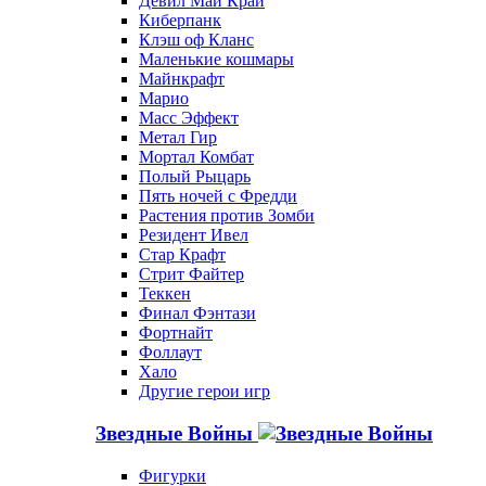
Девил Май Край
Киберпанк
Клэш оф Кланс
Маленькие кошмары
Майнкрафт
Марио
Масс Эффект
Метал Гир
Мортал Комбат
Полый Рыцарь
Пять ночей с Фредди
Растения против Зомби
Резидент Ивел
Стар Крафт
Стрит Файтер
Теккен
Финал Фэнтази
Фортнайт
Фоллаут
Хало
Другие герои игр
Звездные Войны
Фигурки