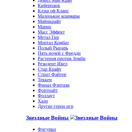
Девил Май Край
Киберпанк
Клэш оф Кланс
Маленькие кошмары
Майнкрафт
Марио
Масс Эффект
Метал Гир
Мортал Комбат
Полый Рыцарь
Пять ночей с Фредди
Растения против Зомби
Резидент Ивел
Стар Крафт
Стрит Файтер
Теккен
Финал Фэнтази
Фортнайт
Фоллаут
Хало
Другие герои игр
Звездные Войны
Фигурки