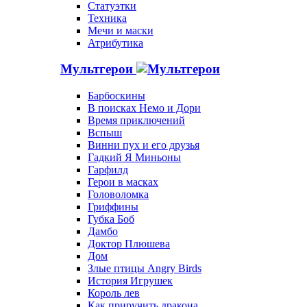
Статуэтки
Техника
Мечи и маски
Атрибутика
Мультгерои
Барбоскины
В поисках Немо и Дори
Время приключений
Вспыш
Винни пух и его друзья
Гадкий Я Миньоны
Гарфилд
Герои в масках
Головоломка
Гриффины
Губка Боб
Дамбо
Доктор Плюшева
Дом
Злые птицы Angry Birds
История Игрушек
Король лев
Как приручить дракона