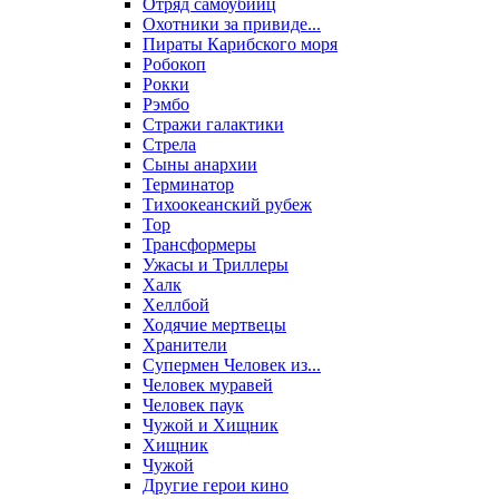
Отряд самоубийц
Охотники за привиде...
Пираты Карибского моря
Робокоп
Рокки
Рэмбо
Стражи галактики
Стрела
Сыны анархии
Терминатор
Тихоокеанский рубеж
Тор
Трансформеры
Ужасы и Триллеры
Халк
Хеллбой
Ходячие мертвецы
Хранители
Супермен Человек из...
Человек муравей
Человек паук
Чужой и Хищник
Хищник
Чужой
Другие герои кино