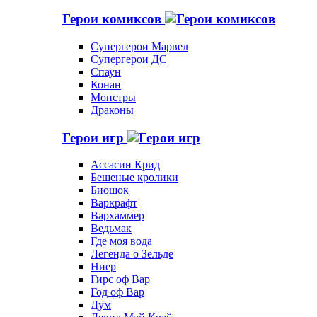
Герои комиксов
Супергерои Марвел
Супергерои ДС
Спаун
Конан
Монстры
Драконы
Герои игр
Ассасин Крид
Бешеные кролики
Биошок
Варкрафт
Вархаммер
Ведьмак
Где моя вода
Легенда о Зельде
Ниер
Гирс оф Вар
Год оф Вар
Дум