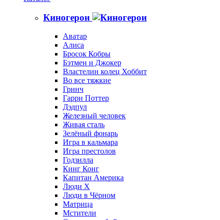
Киногерои
Аватар
Алиса
Бросок Кобры
Бэтмен и Джокер
Властелин колец Хоббит
Во все тяжкие
Гринч
Гарри Поттер
Дэдпул
Железный человек
Живая сталь
Зелёный фонарь
Игра в кальмара
Игра престолов
Годзилла
Кинг Конг
Капитан Америка
Люди X
Люди в Чёрном
Матрица
Мстители