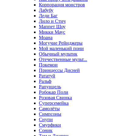
Корпорация монстров
Лабубу
Леди Баг
Лило и Стич
Маппет Шоу
Микки Маус
Моана
Могучие Рейнджеры
Мой маленький пони
Обычный мультик
Отечественные мульт...
Покемон
Принцессы Дисней
Рататуй
Ральф
Рапунцель
Робокар Поли
Розовая Свинка
Суперсемейка
Самолёты
Симпсоны
Снупи
Смурфики
Соник
Том и Джерри