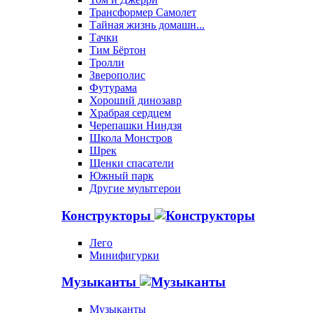
Трансформер Самолет
Тайная жизнь домашн...
Тачки
Тим Бёртон
Тролли
Зверополис
Футурама
Хороший динозавр
Храбрая сердцем
Черепашки Ниндзя
Школа Монстров
Шрек
Щенки спасатели
Южный парк
Другие мультгерои
Конструкторы
Лего
Минифигурки
Музыканты
Музыканты