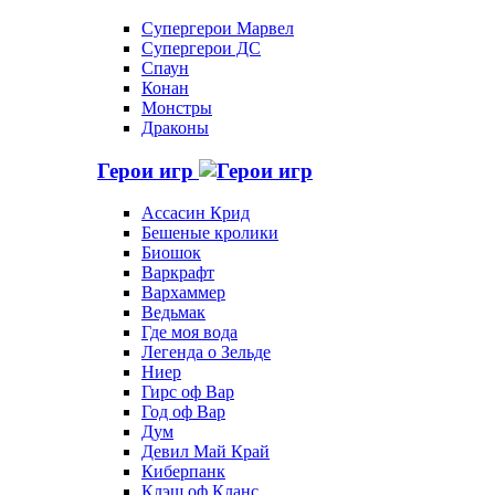
Супергерои Марвел
Супергерои ДС
Спаун
Конан
Монстры
Драконы
Герои игр
Ассасин Крид
Бешеные кролики
Биошок
Варкрафт
Вархаммер
Ведьмак
Где моя вода
Легенда о Зельде
Ниер
Гирс оф Вар
Год оф Вар
Дум
Девил Май Край
Киберпанк
Клэш оф Кланс