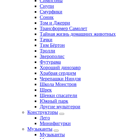
Симпсоны
Снупи
Смурфики
Соник
Том и Джерри
Трансформер Самолет
Тайная жизнь домашних животных
Тачки
Тим Бёртон
Тролли
Зверополис
Футурама
Хороший динозавр
Храбрая сердцем
Черепашки Ниндзя
Школа Монстров
Шрек
Щенки спасатели
Южный парк
Другие мультгерои
Конструкторы
Лего
Минифигурки
Музыканты
Музыканты