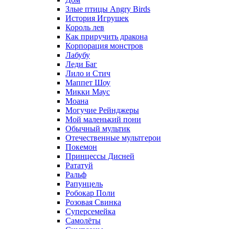
Злые птицы Angry Birds
История Игрушек
Король лев
Как приручить дракона
Корпорация монстров
Лабубу
Леди Баг
Лило и Стич
Маппет Шоу
Микки Маус
Моана
Могучие Рейнджеры
Мой маленький пони
Обычный мультик
Отечественные мультгерои
Покемон
Принцессы Дисней
Рататуй
Ральф
Рапунцель
Робокар Поли
Розовая Свинка
Суперсемейка
Самолёты