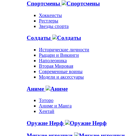
Спортсмены
Хоккеисты
Рестлеры
Звезды спорта
Солдаты
Исторические личности
Рыцари и Викинги
Наполеоника
Вторая Мировая
Современные воины
Модели и аксессуары
Аниме
Тоторо
Аниме и Манга
Хентай
Оружие Нерф
Мягкие игрушки