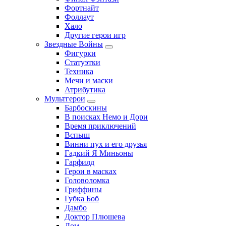
Фортнайт
Фоллаут
Хало
Другие герои игр
Звездные Войны
Фигурки
Статуэтки
Техника
Мечи и маски
Атрибутика
Мультгерои
Барбоскины
В поисках Немо и Дори
Время приключений
Вспыш
Винни пух и его друзья
Гадкий Я Миньоны
Гарфилд
Герои в масках
Головоломка
Гриффины
Губка Боб
Дамбо
Доктор Плюшева
Дом