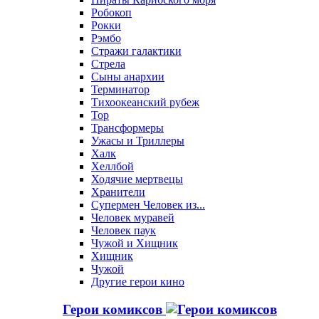
Робокоп
Рокки
Рэмбо
Стражи галактики
Стрела
Сыны анархии
Терминатор
Тихоокеанский рубеж
Тор
Трансформеры
Ужасы и Триллеры
Халк
Хеллбой
Ходячие мертвецы
Хранители
Супермен Человек из...
Человек муравей
Человек паук
Чужой и Хищник
Хищник
Чужой
Другие герои кино
Герои комиксов