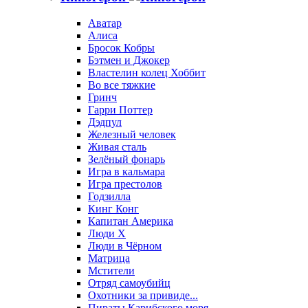
Аватар
Алиса
Бросок Кобры
Бэтмен и Джокер
Властелин колец Хоббит
Во все тяжкие
Гринч
Гарри Поттер
Дэдпул
Железный человек
Живая сталь
Зелёный фонарь
Игра в кальмара
Игра престолов
Годзилла
Кинг Конг
Капитан Америка
Люди X
Люди в Чёрном
Матрица
Мстители
Отряд самоубийц
Охотники за привиде...
Пираты Карибского моря