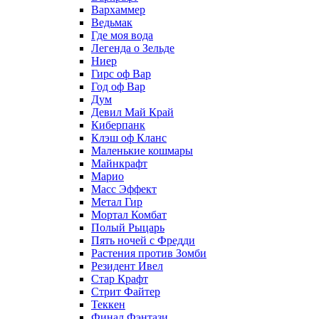
Вархаммер
Ведьмак
Где моя вода
Легенда о Зельде
Ниер
Гирс оф Вар
Год оф Вар
Дум
Девил Май Край
Киберпанк
Клэш оф Кланс
Маленькие кошмары
Майнкрафт
Марио
Масс Эффект
Метал Гир
Мортал Комбат
Полый Рыцарь
Пять ночей с Фредди
Растения против Зомби
Резидент Ивел
Стар Крафт
Стрит Файтер
Теккен
Финал Фэнтази