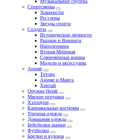
Музыкальные группы
Спортсмены
Хоккеисты
Рестлеры
Звезды спорта
Солдаты
Исторические личности
Рыцари и Викинги
Наполеоника
Вторая Мировая
Современные воины
Модели и аксессуары
Аниме
Тоторо
Аниме и Манга
Хентай
Оружие Нерф
Мягкие игрушки
Хэллоуин
Карнавальные костюмы
Уличная одежда
Домашняя одежда
Бейсболки шапки
Футболки
Брелки и кулоны