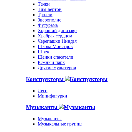
Тачки
Тим Бёртон
Тролли
Зверополис
Футурама
Хороший динозавр
Храбрая сердцем
Черепашки Ниндзя
Школа Монстров
Шрек
Щенки спасатели
Южный парк
Другие мультгерои
Конструкторы
Лего
Минифигурки
Музыканты
Музыканты
Музыкальные группы