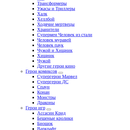
Трансформеры
Ужасы и Триллеры
Халк
Хеллбой
Ходячие мертвецы
Хранители
Супермен Человек из стали
Человек муравей
Человек паук
Чужой и Хищник
Хищник
Чужой
Другие герои кино
Герои комиксов
Супергерои Марвел
Супергерои ДС
Спаун
Конан
Монстры
Драконы
Герои игр
Ассасин Крид
Бешеные кролики
Биошок
Варкрафт