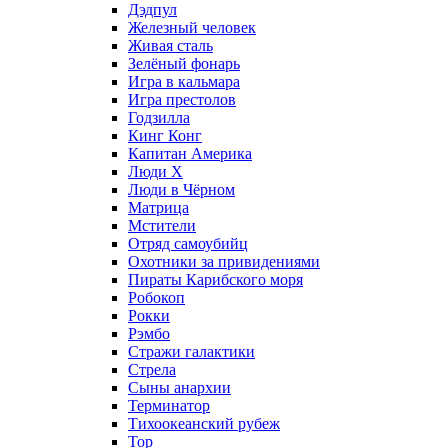
Дэдпул
Железный человек
Живая сталь
Зелёный фонарь
Игра в кальмара
Игра престолов
Годзилла
Кинг Конг
Капитан Америка
Люди X
Люди в Чёрном
Матрица
Мстители
Отряд самоубийц
Охотники за привидениями
Пираты Карибского моря
Робокоп
Рокки
Рэмбо
Стражи галактики
Стрела
Сыны анархии
Терминатор
Тихоокеанский рубеж
Тор