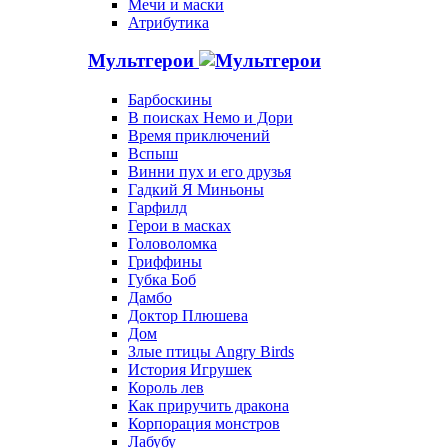
Мечи и маски
Атрибутика
Мультгерои
Барбоскины
В поисках Немо и Дори
Время приключений
Вспыш
Винни пух и его друзья
Гадкий Я Миньоны
Гарфилд
Герои в масках
Головоломка
Гриффины
Губка Боб
Дамбо
Доктор Плюшева
Дом
Злые птицы Angry Birds
История Игрушек
Король лев
Как приручить дракона
Корпорация монстров
Лабубу