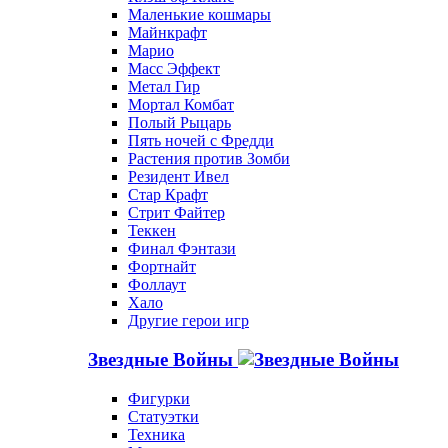
Маленькие кошмары
Майнкрафт
Марио
Масс Эффект
Метал Гир
Мортал Комбат
Полый Рыцарь
Пять ночей с Фредди
Растения против Зомби
Резидент Ивел
Стар Крафт
Стрит Файтер
Теккен
Финал Фэнтази
Фортнайт
Фоллаут
Хало
Другие герои игр
Звездные Войны
Фигурки
Статуэтки
Техника