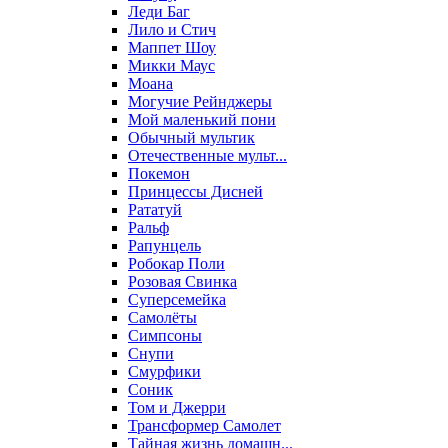
Леди Баг
Лило и Стич
Маппет Шоу
Микки Маус
Моана
Могучие Рейнджеры
Мой маленький пони
Обычный мультик
Отечественные мульт...
Покемон
Принцессы Дисней
Рататуй
Ральф
Рапунцель
Робокар Поли
Розовая Свинка
Суперсемейка
Самолёты
Симпсоны
Снупи
Смурфики
Соник
Том и Джерри
Трансформер Самолет
Тайная жизнь домашн...