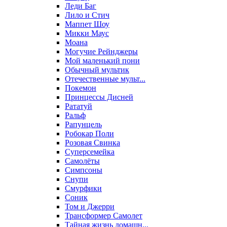
Леди Баг
Лило и Стич
Маппет Шоу
Микки Маус
Моана
Могучие Рейнджеры
Мой маленький пони
Обычный мультик
Отечественные мульт...
Покемон
Принцессы Дисней
Рататуй
Ральф
Рапунцель
Робокар Поли
Розовая Свинка
Суперсемейка
Самолёты
Симпсоны
Снупи
Смурфики
Соник
Том и Джерри
Трансформер Самолет
Тайная жизнь домашн...