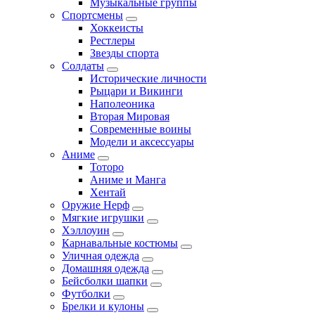
Музыкальные группы
Спортсмены
Хоккеисты
Рестлеры
Звезды спорта
Солдаты
Исторические личности
Рыцари и Викинги
Наполеоника
Вторая Мировая
Современные воины
Модели и аксессуары
Аниме
Тоторо
Аниме и Манга
Хентай
Оружие Нерф
Мягкие игрушки
Хэллоуин
Карнавальные костюмы
Уличная одежда
Домашняя одежда
Бейсболки шапки
Футболки
Брелки и кулоны