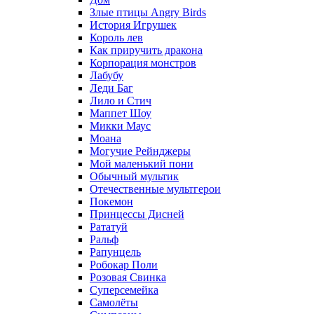
Злые птицы Angry Birds
История Игрушек
Король лев
Как приручить дракона
Корпорация монстров
Лабубу
Леди Баг
Лило и Стич
Маппет Шоу
Микки Маус
Моана
Могучие Рейнджеры
Мой маленький пони
Обычный мультик
Отечественные мультгерои
Покемон
Принцессы Дисней
Рататуй
Ральф
Рапунцель
Робокар Поли
Розовая Свинка
Суперсемейка
Самолёты