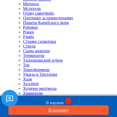
Матрица
Мстители
Отряд самоубийц
Охотники за привидениями
Пираты Карибского моря
Робокоп
Рокки
Рэмбо
Стражи галактики
Стрела
Сыны анархии
Терминатор
Тихоокеанский рубеж
Тор
Трансформеры
Ужасы и Триллеры
Халк
Хеллбой
Ходячие мертвецы
Хранители
Супермен Человек из стали
Человек муравей
В корзине
Человек паук
В корзину
Чужой и Хищник
Хищник