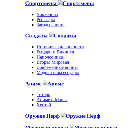
Спортсмены
Хоккеисты
Рестлеры
Звезды спорта
Солдаты
Исторические личности
Рыцари и Викинги
Наполеоника
Вторая Мировая
Современные воины
Модели и аксессуары
Аниме
Тоторо
Аниме и Манга
Хентай
Оружие Нерф
Мягкие игрушки