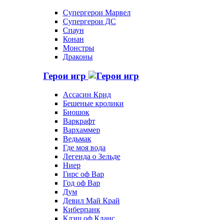
Супергерои Марвел
Супергерои ДС
Спаун
Конан
Монстры
Драконы
Герои игр
Ассасин Крид
Бешеные кролики
Биошок
Варкрафт
Вархаммер
Ведьмак
Где моя вода
Легенда о Зельде
Ниер
Гирс оф Вар
Год оф Вар
Дум
Девил Май Край
Киберпанк
Клэш оф Кланс