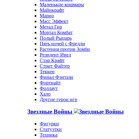
Маленькие кошмары
Майнкрафт
Марио
Масс Эффект
Метал Гир
Мортал Комбат
Полый Рыцарь
Пять ночей с Фредди
Растения против Зомби
Резидент Ивел
Стар Крафт
Стрит Файтер
Теккен
Финал Фэнтази
Фортнайт
Фоллаут
Хало
Другие герои игр
Звездные Войны
Фигурки
Статуэтки
Техника