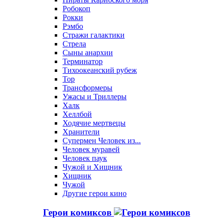
Робокоп
Рокки
Рэмбо
Стражи галактики
Стрела
Сыны анархии
Терминатор
Тихоокеанский рубеж
Тор
Трансформеры
Ужасы и Триллеры
Халк
Хеллбой
Ходячие мертвецы
Хранители
Супермен Человек из...
Человек муравей
Человек паук
Чужой и Хищник
Хищник
Чужой
Другие герои кино
Герои комиксов