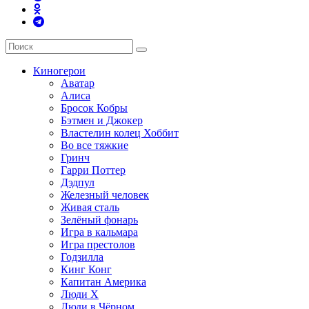
Киногерои
Аватар
Алиса
Бросок Кобры
Бэтмен и Джокер
Властелин колец Хоббит
Во все тяжкие
Гринч
Гарри Поттер
Дэдпул
Железный человек
Живая сталь
Зелёный фонарь
Игра в кальмара
Игра престолов
Годзилла
Кинг Конг
Капитан Америка
Люди X
Люди в Чёрном