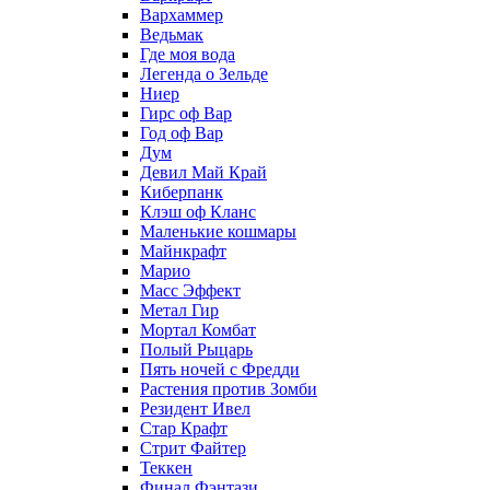
Вархаммер
Ведьмак
Где моя вода
Легенда о Зельде
Ниер
Гирс оф Вар
Год оф Вар
Дум
Девил Май Край
Киберпанк
Клэш оф Кланс
Маленькие кошмары
Майнкрафт
Марио
Масс Эффект
Метал Гир
Мортал Комбат
Полый Рыцарь
Пять ночей с Фредди
Растения против Зомби
Резидент Ивел
Стар Крафт
Стрит Файтер
Теккен
Финал Фэнтази