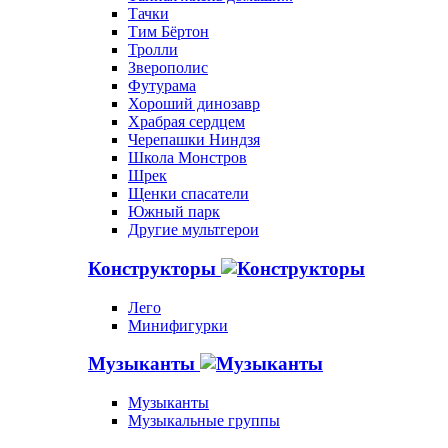
Тачки
Тим Бёртон
Тролли
Зверополис
Футурама
Хороший динозавр
Храбрая сердцем
Черепашки Ниндзя
Школа Монстров
Шрек
Щенки спасатели
Южный парк
Другие мультгерои
Конструкторы
Лего
Минифигурки
Музыканты
Музыканты
Музыкальные группы