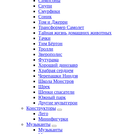
Симпсоны
Снупи
Смурфики
Соник
Том и Джерри
Трансформер Самолет
Тайная жизнь домашних животных
Тачки
Тим Бёртон
Тролли
Зверополис
Футурама
Хороший динозавр
Храбрая сердцем
Черепашки Ниндзя
Школа Монстров
Шрек
Щенки спасатели
Южный парк
Другие мультгерои
Конструкторы
Лего
Минифигурки
Музыканты
Музыканты