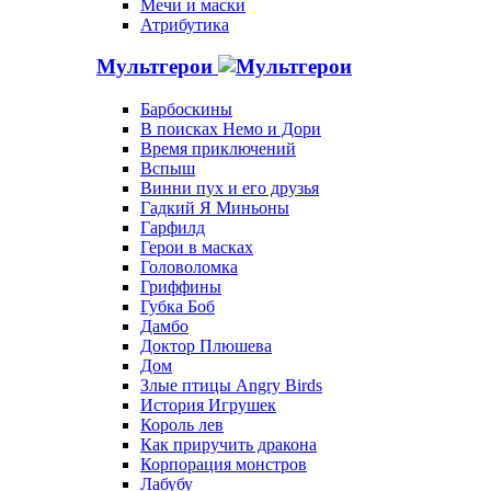
Мечи и маски
Атрибутика
Мультгерои
Барбоскины
В поисках Немо и Дори
Время приключений
Вспыш
Винни пух и его друзья
Гадкий Я Миньоны
Гарфилд
Герои в масках
Головоломка
Гриффины
Губка Боб
Дамбо
Доктор Плюшева
Дом
Злые птицы Angry Birds
История Игрушек
Король лев
Как приручить дракона
Корпорация монстров
Лабубу