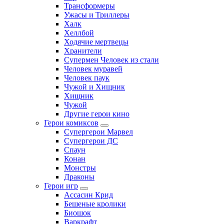
Трансформеры
Ужасы и Триллеры
Халк
Хеллбой
Ходячие мертвецы
Хранители
Супермен Человек из стали
Человек муравей
Человек паук
Чужой и Хищник
Хищник
Чужой
Другие герои кино
Герои комиксов
Супергерои Марвел
Супергерои ДС
Спаун
Конан
Монстры
Драконы
Герои игр
Ассасин Крид
Бешеные кролики
Биошок
Варкрафт