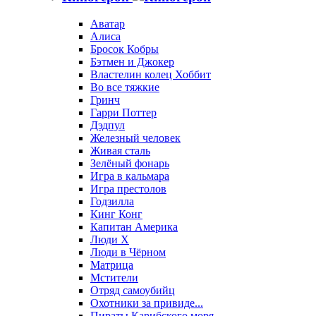
Аватар
Алиса
Бросок Кобры
Бэтмен и Джокер
Властелин колец Хоббит
Во все тяжкие
Гринч
Гарри Поттер
Дэдпул
Железный человек
Живая сталь
Зелёный фонарь
Игра в кальмара
Игра престолов
Годзилла
Кинг Конг
Капитан Америка
Люди X
Люди в Чёрном
Матрица
Мстители
Отряд самоубийц
Охотники за привиде...
Пираты Карибского моря