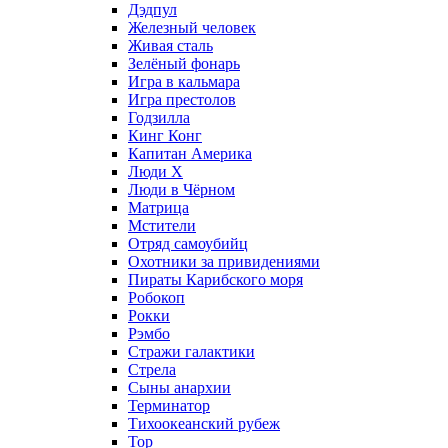
Дэдпул
Железный человек
Живая сталь
Зелёный фонарь
Игра в кальмара
Игра престолов
Годзилла
Кинг Конг
Капитан Америка
Люди X
Люди в Чёрном
Матрица
Мстители
Отряд самоубийц
Охотники за привидениями
Пираты Карибского моря
Робокоп
Рокки
Рэмбо
Стражи галактики
Стрела
Сыны анархии
Терминатор
Тихоокеанский рубеж
Тор