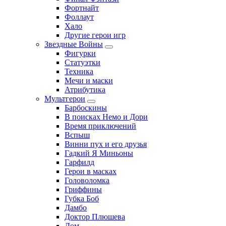
Фортнайт
Фоллаут
Хало
Другие герои игр
Звездные Войны
Фигурки
Статуэтки
Техника
Мечи и маски
Атрибутика
Мультгерои
Барбоскины
В поисках Немо и Дори
Время приключений
Вспыш
Винни пух и его друзья
Гадкий Я Миньоны
Гарфилд
Герои в масках
Головоломка
Гриффины
Губка Боб
Дамбо
Доктор Плюшева
Дом