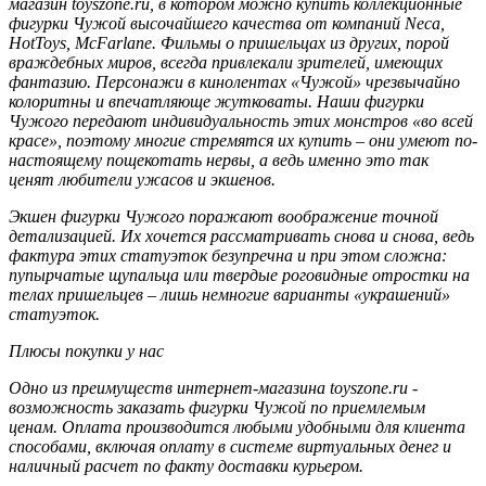
магазин toyszone.ru, в котором можно купить коллекционные
фигурки Чужой высочайшего качества от компаний Neca,
HotToys, McFarlane. Фильмы о пришельцах из других, порой
враждебных миров, всегда привлекали зрителей, имеющих
фантазию. Персонажи в кинолентах «Чужой» чрезвычайно
колоритны и впечатляюще жутковаты. Наши фигурки
Чужого передают индивидуальность этих монстров «во всей
красе», поэтому многие стремятся их купить – они умеют по-
настоящему пощекотать нервы, а ведь именно это так
ценят любители ужасов и экшенов.
Экшен фигурки Чужого поражают воображение точной
детализацией. Их хочется рассматривать снова и снова, ведь
фактура этих статуэток безупречна и при этом сложна:
пупырчатые щупальца или твердые роговидные отростки на
телах пришельцев – лишь немногие варианты «украшений»
статуэток.
Плюсы покупки у нас
Одно из преимуществ интернет-магазина toyszone.ru -
возможность заказать фигурки Чужой по приемлемым
ценам. Оплата производится любыми удобными для клиента
способами, включая оплату в системе виртуальных денег и
наличный расчет по факту доставки курьером.