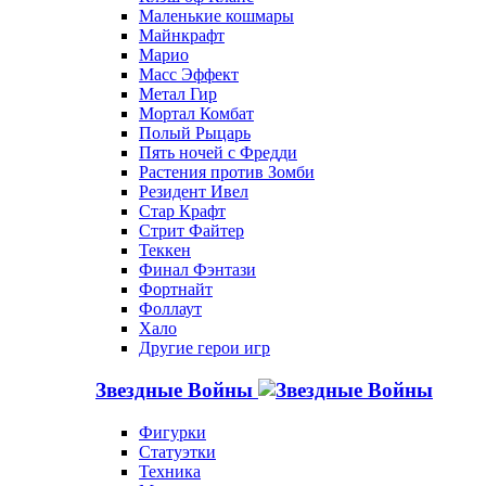
Маленькие кошмары
Майнкрафт
Марио
Масс Эффект
Метал Гир
Мортал Комбат
Полый Рыцарь
Пять ночей с Фредди
Растения против Зомби
Резидент Ивел
Стар Крафт
Стрит Файтер
Теккен
Финал Фэнтази
Фортнайт
Фоллаут
Хало
Другие герои игр
Звездные Войны
Фигурки
Статуэтки
Техника