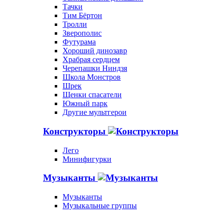
Тачки
Тим Бёртон
Тролли
Зверополис
Футурама
Хороший динозавр
Храбрая сердцем
Черепашки Ниндзя
Школа Монстров
Шрек
Щенки спасатели
Южный парк
Другие мультгерои
Конструкторы
Лего
Минифигурки
Музыканты
Музыканты
Музыкальные группы