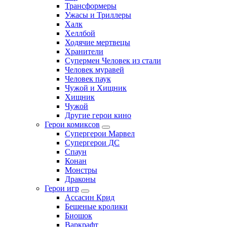
Трансформеры
Ужасы и Триллеры
Халк
Хеллбой
Ходячие мертвецы
Хранители
Супермен Человек из стали
Человек муравей
Человек паук
Чужой и Хищник
Хищник
Чужой
Другие герои кино
Герои комиксов
Супергерои Марвел
Супергерои ДС
Спаун
Конан
Монстры
Драконы
Герои игр
Ассасин Крид
Бешеные кролики
Биошок
Варкрафт