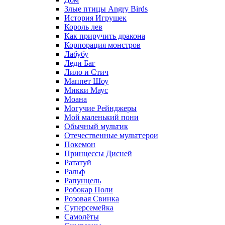
Злые птицы Angry Birds
История Игрушек
Король лев
Как приручить дракона
Корпорация монстров
Лабубу
Леди Баг
Лило и Стич
Маппет Шоу
Микки Маус
Моана
Могучие Рейнджеры
Мой маленький пони
Обычный мультик
Отечественные мультгерои
Покемон
Принцессы Дисней
Рататуй
Ральф
Рапунцель
Робокар Поли
Розовая Свинка
Суперсемейка
Самолёты