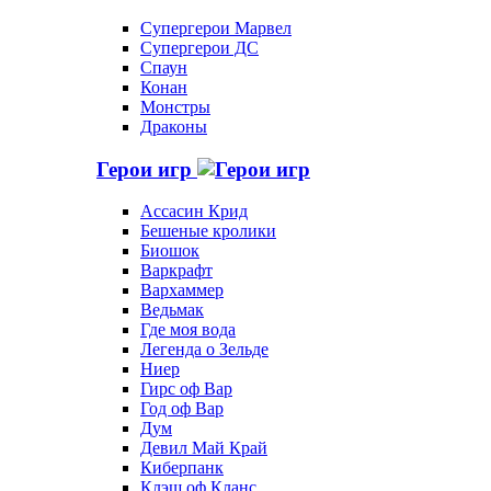
Супергерои Марвел
Супергерои ДС
Спаун
Конан
Монстры
Драконы
Герои игр
Ассасин Крид
Бешеные кролики
Биошок
Варкрафт
Вархаммер
Ведьмак
Где моя вода
Легенда о Зельде
Ниер
Гирс оф Вар
Год оф Вар
Дум
Девил Май Край
Киберпанк
Клэш оф Кланс