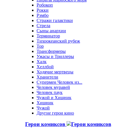
Робокоп
Рокки
Рэмбо
Стражи галактики
Стрела
Сыны анархии
Терминатор
Тихоокеанский рубеж
Тор
Трансформеры
Ужасы и Триллеры
Халк
Хеллбой
Ходячие мертвецы
Хранители
Супермен Человек из...
Человек муравей
Человек паук
Чужой и Хищник
Хищник
Чужой
Другие герои кино
Герои комиксов