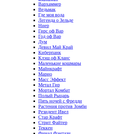
Вархаммер
Ведьмак
Где моя вода
Легенда о Зельде
Ниер
Гирс оф Вар
Год оф Вар
Дум
Девил Май Край
Киберпанк
Клэш оф Кланс
Маленькие кошмары
Майнкрафт
Марио
Масс Эффект
Метал Гир
Мортал Комбат
Полый Рыцарь
Пять ночей с Фредди
Растения против Зомби
Резидент Ивел
Стар Крафт
Стрит Файтер
Теккен
Финал Фэнтази