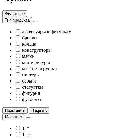
Фильтры
0
Тип продукта
аксессуары к фигуркам
брелки
кольца
конструкторы
маски
минифигурки
мягкие игрушки
постеры
серьги
статуэтки
фигурки
футболки
Применить
Закрыть
Масштаб
11"
1:10