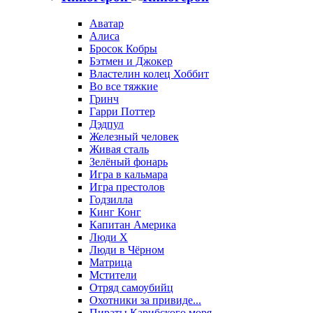
Аватар
Алиса
Бросок Кобры
Бэтмен и Джокер
Властелин колец Хоббит
Во все тяжкие
Гринч
Гарри Поттер
Дэдпул
Железный человек
Живая сталь
Зелёный фонарь
Игра в кальмара
Игра престолов
Годзилла
Кинг Конг
Капитан Америка
Люди X
Люди в Чёрном
Матрица
Мстители
Отряд самоубийц
Охотники за привиде...
Пираты Карибского моря