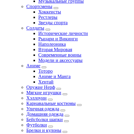
Музыкальные группы
Спортсмены
Хоккеисты
Рестлеры
Звезды спорта
Солдаты
Исторические личности
Рыцари и Викинги
Наполеоника
Вторая Мировая
Современные воины
Модели и аксессуары
Аниме
Тоторо
Аниме и Манга
Хентай
Оружие Нерф
Мягкие игрушки
Хэллоуин
Карнавальные костюмы
Уличная одежда
Домашняя одежда
Бейсболки шапки
Футболки
Брелки и кулоны