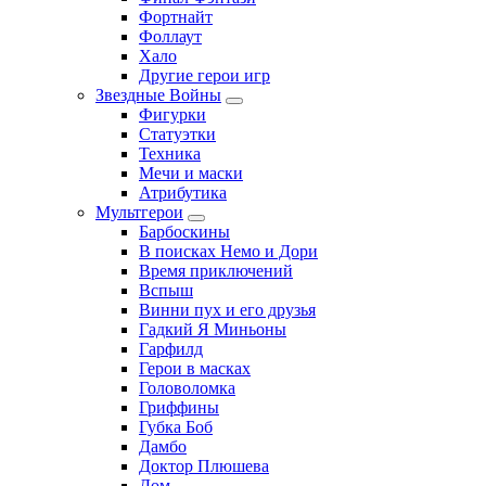
Фортнайт
Фоллаут
Хало
Другие герои игр
Звездные Войны
Фигурки
Статуэтки
Техника
Мечи и маски
Атрибутика
Мультгерои
Барбоскины
В поисках Немо и Дори
Время приключений
Вспыш
Винни пух и его друзья
Гадкий Я Миньоны
Гарфилд
Герои в масках
Головоломка
Гриффины
Губка Боб
Дамбо
Доктор Плюшева
Дом