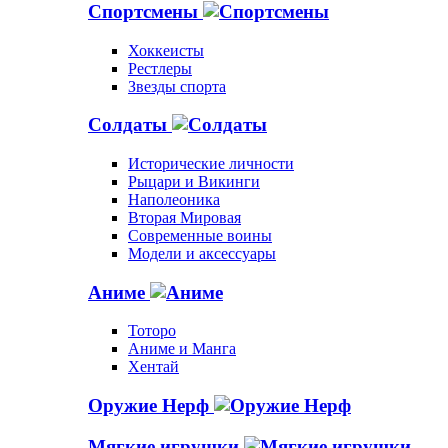
Спортсмены
Хоккеисты
Рестлеры
Звезды спорта
Солдаты
Исторические личности
Рыцари и Викинги
Наполеоника
Вторая Мировая
Современные воины
Модели и аксессуары
Аниме
Тоторо
Аниме и Манга
Хентай
Оружие Нерф
Мягкие игрушки