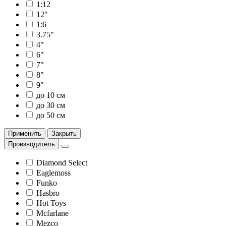
1:12
12"
1:6
3.75"
4"
6"
7"
8"
9"
до 10 см
до 30 см
до 50 см
Применить
Закрыть
Производитель
Diamond Select
Eaglemoss
Funko
Hasbro
Hot Toys
Mcfarlane
Mezco