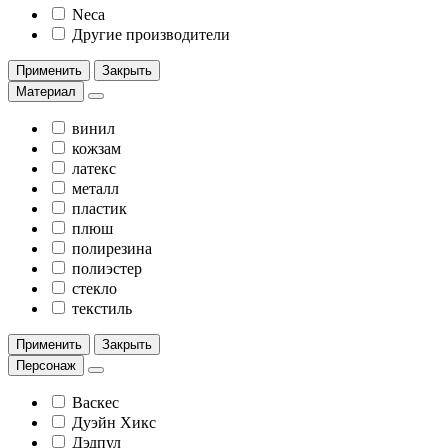
Neca
Другие производители
Применить
Закрыть
Материал
винил
кожзам
латекс
металл
пластик
плюш
полирезина
полиэстер
стекло
текстиль
Применить
Закрыть
Персонаж
Васкес
Дуэйн Хикс
Дэдпул