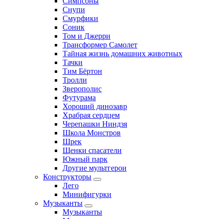
Симпсоны
Снупи
Смурфики
Соник
Том и Джерри
Трансформер Самолет
Тайная жизнь домашних животных
Тачки
Тим Бёртон
Тролли
Зверополис
Футурама
Хороший динозавр
Храбрая сердцем
Черепашки Ниндзя
Школа Монстров
Шрек
Щенки спасатели
Южный парк
Другие мультгерои
Конструкторы
Лего
Минифигурки
Музыканты
Музыканты