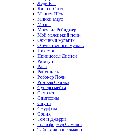
Леди Баг
Лило и Стич
Маппет Шоу
Микки Маус
Моана
Могучие Рейнджеры
Мой маленький пони
Обычный мультик
Отечественные мульт...
Покемон
Принцессы Дисней
Рататуй
Ральф
Рапунцель
Робокар Поли
Розовая Свинка
Суперсемейка
Самолёты
Симпсоны
Снупи
Смурфики
Соник
Том и Джерри
Трансформер Самолет
Тайная жизнь домашн...