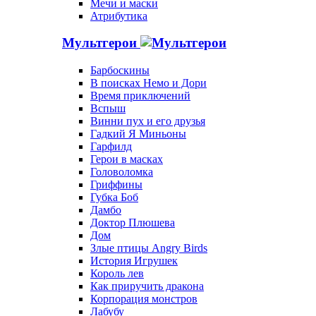
Мечи и маски
Атрибутика
Мультгерои
Барбоскины
В поисках Немо и Дори
Время приключений
Вспыш
Винни пух и его друзья
Гадкий Я Миньоны
Гарфилд
Герои в масках
Головоломка
Гриффины
Губка Боб
Дамбо
Доктор Плюшева
Дом
Злые птицы Angry Birds
История Игрушек
Король лев
Как приручить дракона
Корпорация монстров
Лабубу