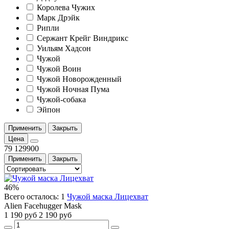
Королева Чужих
Марк Дрэйк
Рипли
Сержант Крейг Виндрикс
Уильям Хадсон
Чужой
Чужой Воин
Чужой Новорожденный
Чужой Ночная Пума
Чужой-собака
Эйпон
Применить
Закрыть
Цена
79
129900
Применить
Закрыть
46%
Всего осталось: 1
Чужой маска Лицехват
Alien Facehugger Mask
1 190 руб
2 190 руб