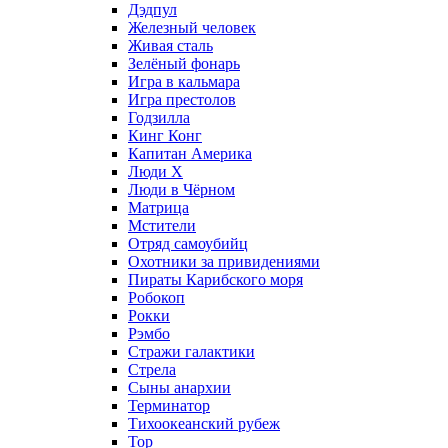
Дэдпул
Железный человек
Живая сталь
Зелёный фонарь
Игра в кальмара
Игра престолов
Годзилла
Кинг Конг
Капитан Америка
Люди X
Люди в Чёрном
Матрица
Мстители
Отряд самоубийц
Охотники за привидениями
Пираты Карибского моря
Робокоп
Рокки
Рэмбо
Стражи галактики
Стрела
Сыны анархии
Терминатор
Тихоокеанский рубеж
Тор