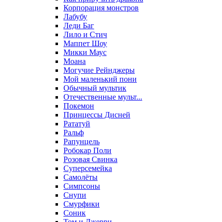
Корпорация монстров
Лабубу
Леди Баг
Лило и Стич
Маппет Шоу
Микки Маус
Моана
Могучие Рейнджеры
Мой маленький пони
Обычный мультик
Отечественные мульт...
Покемон
Принцессы Дисней
Рататуй
Ральф
Рапунцель
Робокар Поли
Розовая Свинка
Суперсемейка
Самолёты
Симпсоны
Снупи
Смурфики
Соник
Том и Джерри