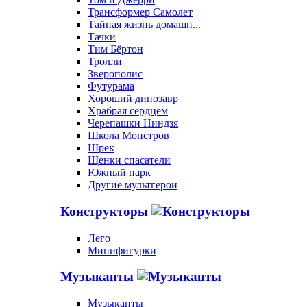
Трансформер Самолет
Тайная жизнь домашн...
Тачки
Тим Бёртон
Тролли
Зверополис
Футурама
Хороший динозавр
Храбрая сердцем
Черепашки Ниндзя
Школа Монстров
Шрек
Щенки спасатели
Южный парк
Другие мультгерои
Конструкторы
Лего
Минифигурки
Музыканты
Музыканты