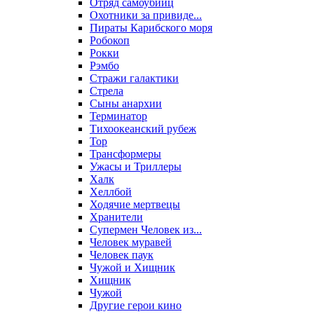
Отряд самоубийц
Охотники за привиде...
Пираты Карибского моря
Робокоп
Рокки
Рэмбо
Стражи галактики
Стрела
Сыны анархии
Терминатор
Тихоокеанский рубеж
Тор
Трансформеры
Ужасы и Триллеры
Халк
Хеллбой
Ходячие мертвецы
Хранители
Супермен Человек из...
Человек муравей
Человек паук
Чужой и Хищник
Хищник
Чужой
Другие герои кино