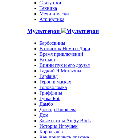
Статуэтки
Техника
Мечи и маски
Атрибутика
Мультгерои
Барбоскины
В поисках Немо и Дори
Время приключений
Вспыш
Винни пух и его друзья
Гадкий Я Миньоны
Гарфилд
Герои в масках
Головоломка
Гриффины
Губка Боб
Дамбо
Доктор Плюшева
Дом
Злые птицы Angry Birds
История Игрушек
Король лев
Как приручить дракона