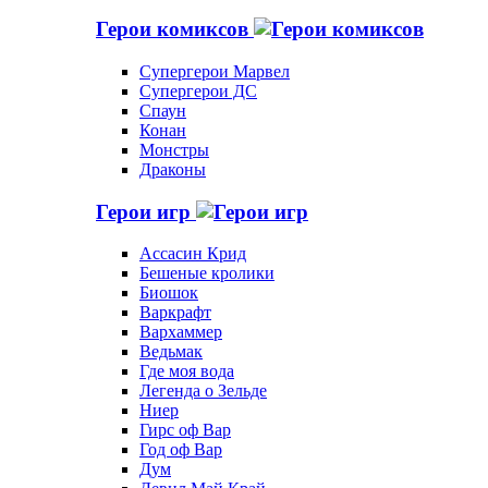
Герои комиксов
Супергерои Марвел
Супергерои ДС
Спаун
Конан
Монстры
Драконы
Герои игр
Ассасин Крид
Бешеные кролики
Биошок
Варкрафт
Вархаммер
Ведьмак
Где моя вода
Легенда о Зельде
Ниер
Гирс оф Вар
Год оф Вар
Дум