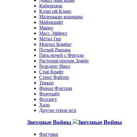
Девил Май Край
Киберпанк
Клэш оф Кланс
Маленькие кошмары
Майнкрафт
Марио
Масс Эффект
Метал Гир
Мортал Комбат
Полый Рыцарь
Пять ночей с Фредди
Растения против Зомби
Резидент Ивел
Стар Крафт
Стрит Файтер
Теккен
Финал Фэнтази
Фортнайт
Фоллаут
Хало
Другие герои игр
Звездные Войны
Фигурки