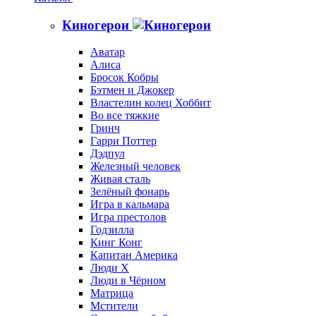
Киногерои
Аватар
Алиса
Бросок Кобры
Бэтмен и Джокер
Властелин колец Хоббит
Во все тяжкие
Гринч
Гарри Поттер
Дэдпул
Железный человек
Живая сталь
Зелёный фонарь
Игра в кальмара
Игра престолов
Годзилла
Кинг Конг
Капитан Америка
Люди X
Люди в Чёрном
Матрица
Мстители