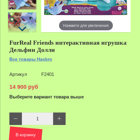
zoom
Нажмите для увеличения
FurReal Friends интерактивная игрушка
Дельфин Долли
Все товары Hasbro
Артикул
F2401
14 900 руб
Выберите вариант товара выше
В корзину