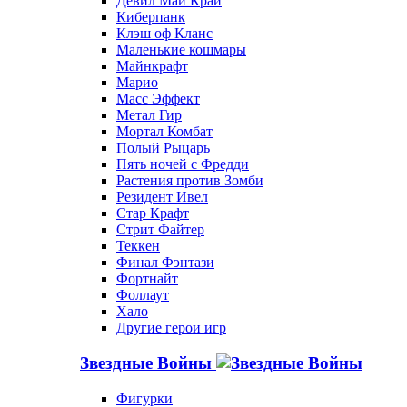
Девил Май Край
Киберпанк
Клэш оф Кланс
Маленькие кошмары
Майнкрафт
Марио
Масс Эффект
Метал Гир
Мортал Комбат
Полый Рыцарь
Пять ночей с Фредди
Растения против Зомби
Резидент Ивел
Стар Крафт
Стрит Файтер
Теккен
Финал Фэнтази
Фортнайт
Фоллаут
Хало
Другие герои игр
Звездные Войны
Фигурки