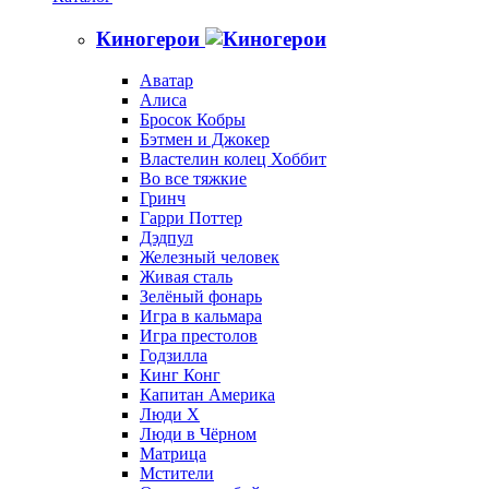
Киногерои
Аватар
Алиса
Бросок Кобры
Бэтмен и Джокер
Властелин колец Хоббит
Во все тяжкие
Гринч
Гарри Поттер
Дэдпул
Железный человек
Живая сталь
Зелёный фонарь
Игра в кальмара
Игра престолов
Годзилла
Кинг Конг
Капитан Америка
Люди X
Люди в Чёрном
Матрица
Мстители