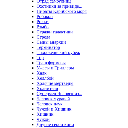
Отряд самоубийц
Охотники за привиде...
Пираты Карибского моря
Робокоп
Рокки
Рэмбо
Стражи галактики
Стрела
Сыны анархии
Терминатор
Тихоокеанский рубеж
Тор
Трансформеры
Ужасы и Триллеры
Халк
Хеллбой
Ходячие мертвецы
Хранители
Супермен Человек из...
Человек муравей
Человек паук
Чужой и Хищник
Хищник
Чужой
Другие герои кино