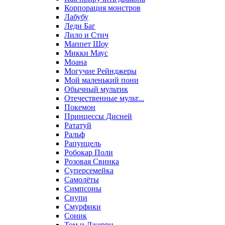
Корпорация монстров
Лабубу
Леди Баг
Лило и Стич
Маппет Шоу
Микки Маус
Моана
Могучие Рейнджеры
Мой маленький пони
Обычный мультик
Отечественные мульт...
Покемон
Принцессы Дисней
Рататуй
Ральф
Рапунцель
Робокар Поли
Розовая Свинка
Суперсемейка
Самолёты
Симпсоны
Снупи
Смурфики
Соник
Том и Джерри