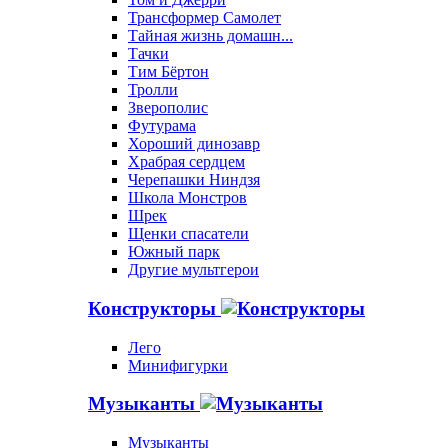
Трансформер Самолет
Тайная жизнь домашн...
Тачки
Тим Бёртон
Тролли
Зверополис
Футурама
Хороший динозавр
Храбрая сердцем
Черепашки Ниндзя
Школа Монстров
Шрек
Щенки спасатели
Южный парк
Другие мультгерои
Конструкторы
Лего
Минифигурки
Музыканты
Музыканты