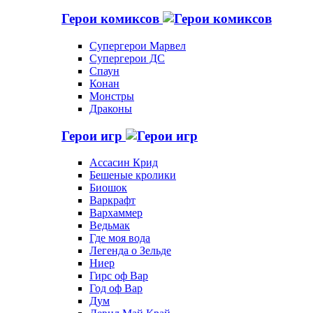
Герои комиксов
Супергерои Марвел
Супергерои ДС
Спаун
Конан
Монстры
Драконы
Герои игр
Ассасин Крид
Бешеные кролики
Биошок
Варкрафт
Вархаммер
Ведьмак
Где моя вода
Легенда о Зельде
Ниер
Гирс оф Вар
Год оф Вар
Дум