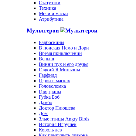
Статуэтки
Техника
Мечи и маски
Атрибутика
Мультгерои
Барбоскины
В поисках Немо и Дори
Время приключений
Вспыш
Винни пух и его друзья
Гадкий Я Миньоны
Гарфилд
Герои в масках
Головоломка
Гриффины
Губка Боб
Дамбо
Доктор Плюшева
Дом
Злые птицы Angry Birds
История Игрушек
Король лев
Как приручить дракона