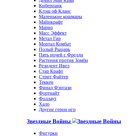
Девил Май Край
Киберпанк
Клэш оф Кланс
Маленькие кошмары
Майнкрафт
Марио
Масс Эффект
Метал Гир
Мортал Комбат
Полый Рыцарь
Пять ночей с Фредди
Растения против Зомби
Резидент Ивел
Стар Крафт
Стрит Файтер
Теккен
Финал Фэнтази
Фортнайт
Фоллаут
Хало
Другие герои игр
Звездные Войны
Фигурки