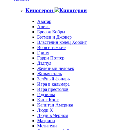
Киногерои
Аватар
Алиса
Бросок Кобры
Бэтмен и Джокер
Властелин колец Хоббит
Во все тяжкие
Гринч
Гарри Поттер
Дэдпул
Железный человек
Живая сталь
Зелёный фонарь
Игра в кальмара
Игра престолов
Годзилла
Кинг Конг
Капитан Америка
Люди X
Люди в Чёрном
Матрица
Мстители