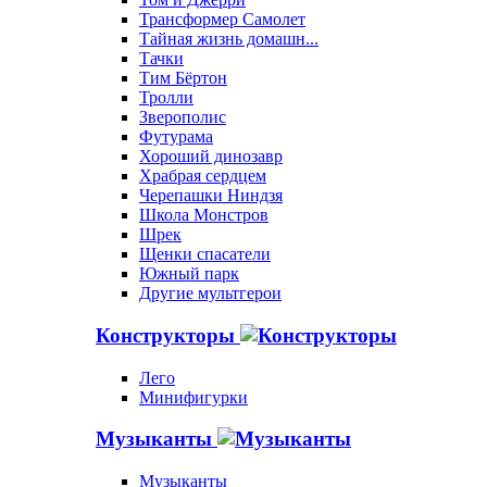
Трансформер Самолет
Тайная жизнь домашн...
Тачки
Тим Бёртон
Тролли
Зверополис
Футурама
Хороший динозавр
Храбрая сердцем
Черепашки Ниндзя
Школа Монстров
Шрек
Щенки спасатели
Южный парк
Другие мультгерои
Конструкторы
Лего
Минифигурки
Музыканты
Музыканты