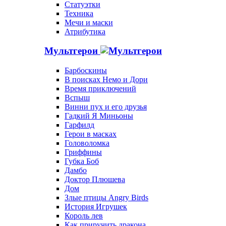
Статуэтки
Техника
Мечи и маски
Атрибутика
Мультгерои
Барбоскины
В поисках Немо и Дори
Время приключений
Вспыш
Винни пух и его друзья
Гадкий Я Миньоны
Гарфилд
Герои в масках
Головоломка
Гриффины
Губка Боб
Дамбо
Доктор Плюшева
Дом
Злые птицы Angry Birds
История Игрушек
Король лев
Как приручить дракона