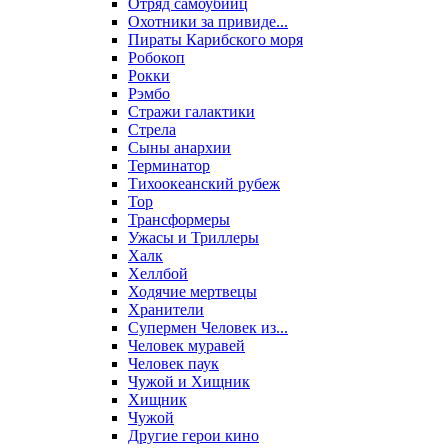
Отряд самоубийц
Охотники за привиде...
Пираты Карибского моря
Робокоп
Рокки
Рэмбо
Стражи галактики
Стрела
Сыны анархии
Терминатор
Тихоокеанский рубеж
Тор
Трансформеры
Ужасы и Триллеры
Халк
Хеллбой
Ходячие мертвецы
Хранители
Супермен Человек из...
Человек муравей
Человек паук
Чужой и Хищник
Хищник
Чужой
Другие герои кино