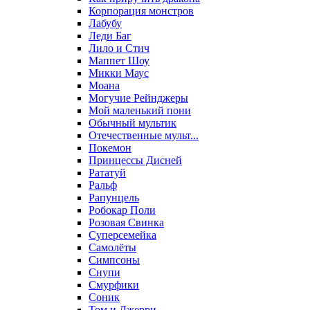
Корпорация монстров
Лабубу
Леди Баг
Лило и Стич
Маппет Шоу
Микки Маус
Моана
Могучие Рейнджеры
Мой маленький пони
Обычный мультик
Отечественные мульт...
Покемон
Принцессы Дисней
Рататуй
Ральф
Рапунцель
Робокар Поли
Розовая Свинка
Суперсемейка
Самолёты
Симпсоны
Снупи
Смурфики
Соник
Том и Джерри