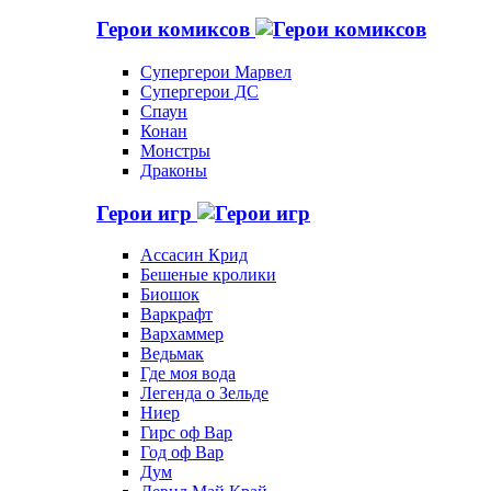
Герои комиксов
Супергерои Марвел
Супергерои ДС
Спаун
Конан
Монстры
Драконы
Герои игр
Ассасин Крид
Бешеные кролики
Биошок
Варкрафт
Вархаммер
Ведьмак
Где моя вода
Легенда о Зельде
Ниер
Гирс оф Вар
Год оф Вар
Дум