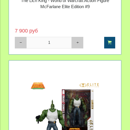
The Lich King - World of Warcraft Action Figure
McFarlane Elite Edition #9
7 900 руб